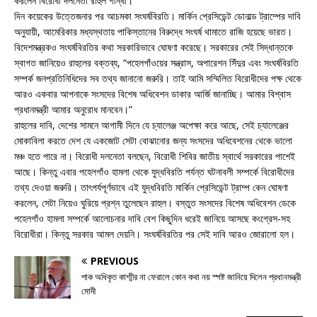
করলেন বিরোধী দলনেতা রাহুল গান্ধী।
দিন কয়েকের উত্তেজনার পর আচমকা সংঘর্ষবিরতি। মার্কিন প্রেসিডেন্ট ডোনাল্ড ট্রাম্পের দাবি
অনুযায়ী, আমেরিকার মধ্যস্থতায় পাকিস্তানের বিরুদ্ধে সংঘর্ষ থামাতে রাজি হয়েছে ভারত।
বিদেশমন্ত্রকও সংঘর্ষবিরতির কথা সরকারিভাবে ঘোষণা করেছে। সরকারের সেই সিদ্ধান্তকে
স্বাগত জানিয়েও রাহুলের বক্তব্য, “পহেলগাঁওয়ের সন্ত্রাস, অপারেশন সিঁদুর এবং সংঘর্ষবিরতি
সম্পর্ক জনপ্রতিনিধিদের সব তথ্য জানানো জরুরি। তাই আমি সম্মিলিত বিরোধীদের পক্ষ থেকে
আরও একবার আপনাকে সংসদের বিশেষ অধিবেশন ডাকার আর্জি জানাচ্ছি। আমার বিশ্বাস
প্রধানমন্ত্রী আমার অনুরোধ মানবেন।”
রাহুলের দাবি, দেশের সামনে আগামী দিনে যে চ্যালেঞ্জ অপেক্ষা করে আছে, সেই চ্যালেঞ্জের
মোকাবিলা করতে দেশ যে একজোট সেটা বোঝানোর জন্য সংসদের অধিবেশনের থেকে ভালো
মঞ্চ হতে পারে না। বিরোধী দলনেতা বলছেন, বিরোধী শিবির জাতীয় স্বার্থে সরকারের পাশেই
আছে। কিন্তু এবার পহেলগাঁও হামলা থেকে যুদ্ধবিরতি পর্যন্ত ঘটনাবলী সম্পর্কে বিরোধীদের
তথ্য দেওয়া জরুরি। তাৎপর্যপূর্ণভাবে এই যুদ্ধবিরতি মার্কিন প্রেসিডেন্ট ট্রাম্প কেন ঘোষণা
করলেন, সেটা নিয়েও ঘুরিয়ে প্রশ্ন তুলেছেন রাহুল। বস্তুত সংসদের বিশেষ অধিবেশন ডেকে
পহেলগাঁও হামলা সম্পর্কে আলোচনার দাবি বেশ কিছুদিন ধরেই জানিয়ে আসছে কংগ্রেস-সহ
বিরোধীরা। কিন্তু সরকার আমল দেয়নি। সংঘর্ষবিরতির পর সেই দাবি আরও জোরালো হল।
PREVIOUS
পাক অধিকৃত কাশ্মীর না ফেরালে কোন কথা নয় স্পষ্ট জানিয়ে দিলেন প্রধানমন্ত্রী
মোদী