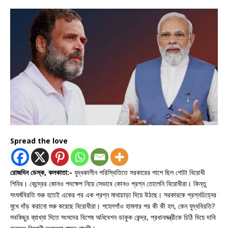
Spread the love
রোজদিন ডেস্ক, কলকাতা:-
যুদ্ধকালীন পরিস্থিতিতে সরকারের পাশে ছিল গোটা বিরোধী
শিবির। কেন্দ্রের কোনও পদক্ষেপ নিয়ে সেভাবে কোনও প্রশ্ন তোলেনি বিরোধীরা। কিন্তু
সংঘর্ষবিরতি শুরু হতেই একের পর এক প্রশ্ন মাথাচাড়া দিয়ে উঠছে। সরকারকে প্রশ্নচিহ্নের
মুখে দাঁড় করানো শুরু করেছে বিরোধীরা। পহেলগাঁও হামলার পর কী কী হল, কেন যুদ্ধবিরতি?
সবকিছুর ব্যাখ্যা দিতে সংসদের বিশেষ অধিবেশন ডাকুক কেন্দ্র, প্রধানমন্ত্রীকে চিঠি দিয়ে দাবি