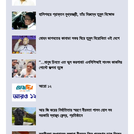
হালিশহরে প্রাক্তন মুখ্যমন্ত্রী, তাঁর বিরুদ্ধে তুমুল বিক্ষোভ
মোহন ভাগবতের কানাডা সফর ঘিরে তুমুল বিরোধিতা ওই দেশে
“…মানুষ চিনতে এত ভুল করলাম!! এনসিপিআই সাংসদ কাকলির
পোস্টে জল্পনা তুঙ্গে
আরো ১২
আর জি করের নির্যাতিতার স্মরণে নীরবতা পালন হোল সব
সরকারি স্বাস্থ্য কেন্দ্র, প্রতিষ্ঠানে
স্বাধীনতা সংগ্রামের অজানা বীরদের নিয়ে গবেষণার ডাক দিলেন