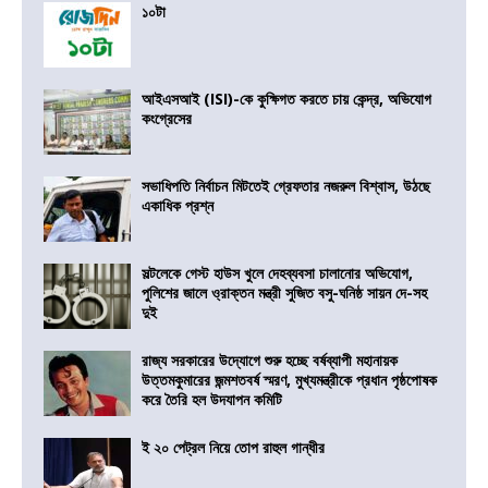
১০টা
আইএসআই (ISI)-কে কুক্ষিগত করতে চায় কেন্দ্র, অভিযোগ
কংগ্রেসের
সভাধিপতি নির্বাচন মিটতেই গ্রেফতার নজরুল বিশ্বাস, উঠছে
একাধিক প্রশ্ন
সল্টলেকে গেস্ট হাউস খুলে দেহব্যবসা চালানোর অভিযোগ,
পুলিশের জালে ও্রাক্তন মন্ত্রী সুজিত বসু-ঘনিষ্ঠ সায়ন দে-সহ
দুই
রাজ্য সরকারের উদ্যোগে শুরু হচ্ছে বর্ষব্যাপী মহানায়ক
উত্তমকুমারের জন্মশতবর্ষ স্মরণ, মুখ্যমন্ত্রীকে প্রধান পৃষ্ঠপোষক
করে তৈরি হল উদযাপন কমিটি
ই ২০ পেট্রল নিয়ে তোপ রাহুল গান্ধীর