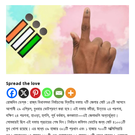
Spread the love
রোজদিন ডেস্ক : রাজ্য বিধানসভা নির্বাচনের দ্বিতীয় দফায় ৭টি জেলার মোট ১৪২টি আসনে
আগামী ২৯ এপ্রিল, বুধবার ভোটগ্রহণ করা হবে। এই দফায় নদীয়া, উত্তর ২৪ পরগনা,
দক্ষিণ ২৪ পরগনা, হাওড়া, হুগলি, পূর্ব বর্ধমান, কলকাতা—এই জেলাগুলি অন্তর্ভুক্ত।
সোমবারই ছিল এই দফায় প্রচারের শেষ দিন। নির্বাচন কমিশন ভোটের জন্য মোট ৪১০০১টি
বুথ খোলা রয়েছে। এর মধ্যে ৩৯ হাজার ৩০১টি প্রধান এবং ১ হাজার ৭০০টি অক্সিলিয়ারি