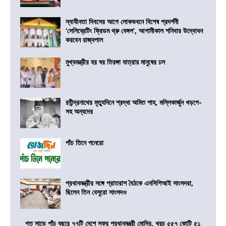
স্বাধীনতা দিবসের আগে লোকভবনে বিশেষ প্রদর্শনী
‘সেলিব্রেটিং ফ্রিডম থ্রু বেঙ্গল’, আগামীকাল শনিবার উদ্বোধন
করবেন রাজ্যপাল
মুখ্যমন্ত্রীর হর ঘর তিরঙ্গা যাত্রায় মানুষের ঢল
রবীন্দ্রনাথের মৃত্যুদিনে শ্রদ্ধা অমিত শাহ, মল্লিকার্জুন খড়গে-
সহ অন্যদের
পাঁচ তিনে পনেরো
প্রধানমন্ত্রীর সঙ্গে প্রাতরাশ বৈঠকে এনসিপিআই সাংসদরা,
ছিলেন তিন বেসুরো সাংসদও
গত সাড়ে পাঁচ বছরে ৭৭টি দেশে সফর প্রধানমন্ত্রী মোদির, খরচ ৫৫৭ কোটি ৫১