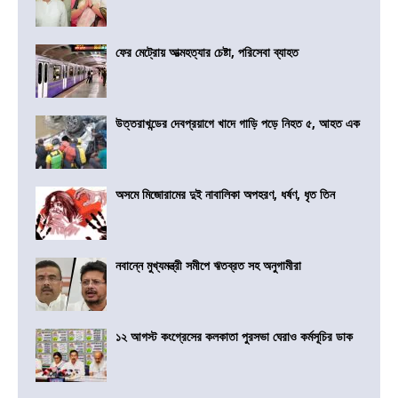
ফের মেট্রোয় আত্মহত্যার চেষ্টা, পরিসেবা ব্যাহত
উত্তরাখন্ডের দেবপ্রয়াগে খাদে গাড়ি পড়ে নিহত ৫, আহত এক
অসমে মিজোরামের দুই নাবালিকা অপহরণ, ধর্ষণ, ধৃত তিন
নবান্নে মুখ্যমন্ত্রী সমীপে ঋতব্রত সহ অনুগামীরা
১২ আগস্ট কংগ্রেসের কলকাতা পুরসভা ঘেরাও কর্মসূচির ডাক