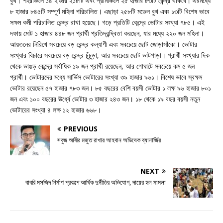
বুথ। শহরাঞ্চলে ১৪ হাজার ২১৮টি এবং গ্রামাঞ্চলে ২৫ হাজার ৮৩টি কেন্দ্র থাকবে। এরমধ্যে
৮ হাজার ৮৪৫টি সম্পূর্ণ মহিলা পরিচালিত। এছাড়া ২৫৮টি মডেল বুথ এবং ১৩টি বিশেষ ভাবে
সক্ষম কর্মী পরিচালিত কেন্দ্র রাখা হয়েছে। গড়ে প্রতিটি কেন্দ্রে ভোটার সংখ্যা ৭৮৫। এই
দফায় মোট ১ হাজার ৪৪৮ জন প্রার্থী প্রতিদ্বন্দ্বিতা করছেন, যার মধ্যে ২২০ জন মহিলা।
আয়তনের নিরিখে সবচেয়ে বড় কেন্দ্র কল্যাণী এবং সবচেয়ে ছোট জোড়াসাঁকো। ভোটার
সংখ্যার বিচারে সবচেয়ে বড় কেন্দ্র চুঁচুড়া, আর সবচেয়ে ছোট ভাটপাড়া। প্রার্থী সংখ্যার দিক
থেকে ভাঙড় কেন্দ্রে সর্বাধিক ১৯ জন প্রার্থী রয়েছেন, আর গোঘাটে সবচেয়ে কম ৫ জন
প্রার্থী। ভোটারদের মধ্যে সার্ভিস ভোটারের সংখ্যা ৩৯ হাজার ৯৬১। বিশেষ ভাবে স্বক্ষম
ভোটার রয়েছেন ৫৭ হাজার ৭৮৩ জন। ৮৫ বছরের বেশি বয়সী ভোটার ১ লক্ষ ৯৬ হাজার ৮০১
জন এবং ১০০ বছরের ঊর্ধ্বে ভোটার ৩ হাজার ২৪৩ জন। ১৮ থেকে ১৯ বছর বয়সী নতুন
ভোটারের সংখ্যা ৪ লক্ষ ১২ হাজার ৬৬৮।
PREVIOUS
সবুজ আবীর মজুত রাখার আহবান অভিষেক ব্যানার্জির
NEXT
বাবরি মসজিদ নির্মাণ প্রকল্পে আর্থিক দুর্নীতির অভিযোগ, দায়ের হল মামলা