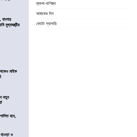
ব্যবসা-বাণিজ্য
র
আজকের দিন
 বাংলায়
ফোটো গ্যালারি
 মুখ্যমন্ত্রীর
র থেকেও মাইক
রী
ন নতুন
্ট
ি পালিত হবে,
 হাওড়া ও