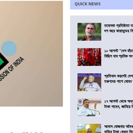
QUICK NEWS
তহেলকা প্রতিষ্ঠাতা 
দশ বছর কারাদন্ডের ন
১০ আগস্ট “দেশ বাঁচ
মিছিল বাম শ্রমিক স
প্রতিবাদ করলেই দেশ
তরুণদের পাশে মোহন
১৭ আগস্ট থেকে অন্নপূ
টাকা পাবেন, জানিয়ে দিল
আবাস যোজনায় অবৈধ 
বাড়ির টাকা ফেরত দি