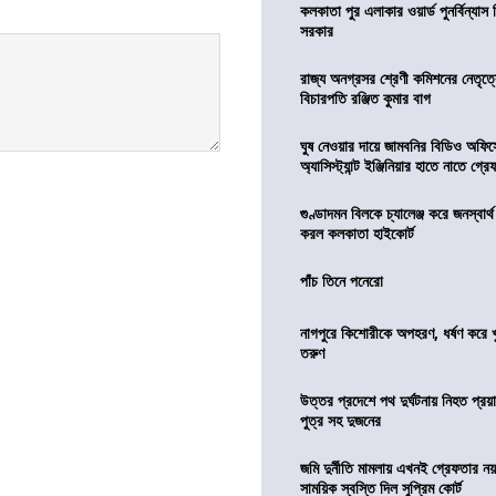
কলকাতা পুর এলাকার ওয়ার্ড পুনর্বিন্যা
সরকার
রাজ্য অনগ্রসর শ্রেণী কমিশনের নেতৃত্ব
বিচারপতি রঞ্জিত কুমার বাগ
ঘুষ নেওয়ার দায়ে জামবনির বিডিও অফিস
অ্যাসিস্ট্যান্ট ইঞ্জিনিয়ার হাতে নাতে গ্র
গুণ্ডাদমন বিলকে চ্যালেঞ্জ করে জনস্বার্
করল কলকাতা হাইকোর্ট
পাঁচ তিনে পনেরো
নাগপুরে কিশোরীকে অপহরণ, ধর্ষণ করে খুন
তরুণ
উত্তর প্রদেশে পথ দুর্ঘটনায় নিহত প্রয়া
পুত্র সহ দুজনের
জমি দুর্নীতি মামলায় এখনই গ্রেফতার নয়
সাময়িক স্বস্তি দিল সুপ্রিম কোর্ট