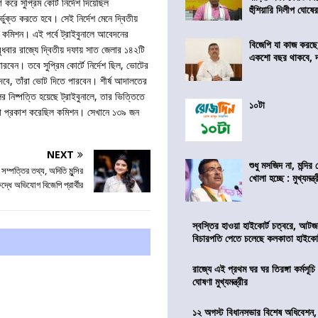
ে সুপ্রিম কোর্ট নির্দেশ দিয়েছিল
হুঁশিয়ারি দিলীপ ঘোষে
্ভুক্ত করতে হবে। সেই নির্দেশ মেনে দ্বিতীয়
 কমিশন। এই পর্বে ট্রাইবুনালে আবেদনের
বিজেপি যা কাজ করছে,
ধবার রাজ্যে দ্বিতীয় দফায় সাত জেলার ১৪২টি
একশো বছর থাকবে, দাবি
বেন। তবে সুপ্রিম কোর্টে নির্দেশ ছিল, ভোটের
 দেবে, তাঁরা ভোট দিতে পারবেন। শীর্ষ আদালতের
 নিষ্পত্তি হয়েছে ট্রাইবুনালে, তার ভিত্তিতে
১০টা
া প্রকাশ করেছিল কমিশন। সেখানে ১৩৯ জন
NEXT
শুধু মসজিদ না, মন্দি
্পত্তির তথ্য, অদিতি মুন্সির
খোলা হচ্ছে : মুখ্যমন্ত্
ুদ্ধে অভিযোগ বিজেপি প্রার্থীর
স্বস্তির হাওয়া হাইকোর্ট চত্বরে, আটজ
বিচারপতি পেতে চলেছে কলকাতা হাইকোর
রাজ্যে এই প্রথম ঘর ঘর তিরঙ্গা কর্মসূচ
ঘোষণা মুখ্যমন্ত্রীর
১২ অগস্ট বিধানসভার বিশেষ অধিবেশন,