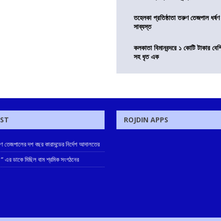
তহেলকা প্রতিষ্ঠাতা তরুণ তেজপাল ধর্ষণ
সাব্যস্ত
কলকাতা বিমানবন্দরে ১ কোটি টাকার বেশ
সহ ধৃত এক
OST
ROJDIN APPS
রুণ তেজপালের দশ বছর কারাদন্ডের নির্দেশ আদালতের
 ” এর ডাকে মিছিল বাম শ্রমিক সংগঠনের