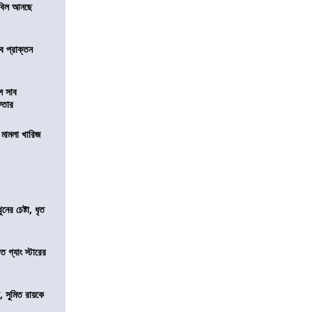
স বিল আনছে
ে প্রাক্তন
ে সাব
েফতার
থ মামলা খারিজ
ের চেষ্টা, ধৃত
ত গ্যাং স্টারের
, সুমিত রায়কে