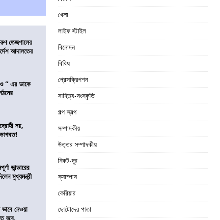
খেলা
লাইফ স্টাইল
তরুণ তেজপালের
বিনোদন
ির্দেশ আদালতের
বিবিধ
প্রেসক্রিপশন
াও ” এর ডাকে
ংগঠনের
সাহিত্য-সংস্কৃতি
গল্প স্বল্প
দ্রোহী নয়,
সম্পাদকীয়
 ভাগবত!
উত্তর সম্পাদকীয়
নিকট-দূর
র্ণা ভান্ডারের
েন মুখ্যমন্ত্রী
ক্যাম্পাস
কেরিয়ার
ভাবে নেওয়া
ছোটোদের পাতা
তে হবে,