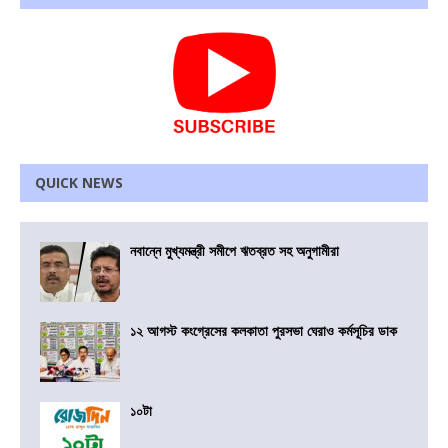
QUICK NEWS
নবান্নে মুখ্যমন্ত্রী সমীপে ঋতব্রত সহ অনুগামীরা
১২ আগস্ট কংগ্রেসের কলকাতা পুরসভা ঘেরাও কর্মসূচির ডাক
১০টা