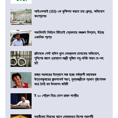
আইএসআই (ISI)-কে কুক্ষিগত করতে চায় কেন্দ্র, অভিযোগ
কংগ্রেসের
সভাধিপতি নির্বাচন মিটতেই গ্রেফতার নজরুল বিশ্বাস, উঠছে
একাধিক প্রশ্ন
সল্টলেকে গেস্ট হাউস খুলে দেহব্যবসা চালানোর অভিযোগ,
পুলিশের জালে ও্রাক্তন মন্ত্রী সুজিত বসু-ঘনিষ্ঠ সায়ন দে-সহ
দুই
রাজ্য সরকারের উদ্যোগে শুরু হচ্ছে বর্ষব্যাপী মহানায়ক
উত্তমকুমারের জন্মশতবর্ষ স্মরণ, মুখ্যমন্ত্রীকে প্রধান পৃষ্ঠপোষক
করে তৈরি হল উদযাপন কমিটি
ই ২০ পেট্রল নিয়ে তোপ রাহুল গান্ধীর
স্বাধীনতা দিবসের আগে লোকভবনে বিশেষ প্রদর্শনী