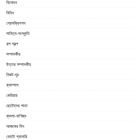
বিনোদন
বিবিধ
প্রেসক্রিপশন
সাহিত্য-সংস্কৃতি
গল্প স্বল্প
সম্পাদকীয়
উত্তর সম্পাদকীয়
নিকট-দূর
ক্যাম্পাস
কেরিয়ার
ছোটোদের পাতা
ব্যবসা-বাণিজ্য
আজকের দিন
ফোটো গ্যালারি