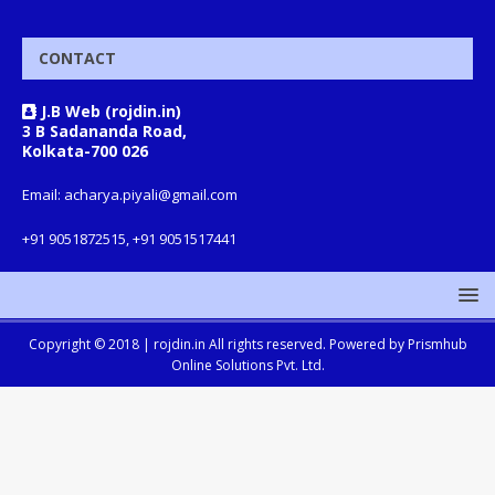
CONTACT
J.B Web (rojdin.in)
3 B Sadananda Road,
Kolkata-700 026
Email: acharya.piyali@gmail.com
+91 9051872515, +91 9051517441
Copyright © 2018 |
rojdin.in
All rights reserved. Powered by
Prismhub
Online Solutions Pvt. Ltd.