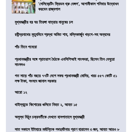
‘সেলিব্রেটিং ফ্রিডম থ্রু বেঙ্গল’, আগামীকাল শনিবার উদ্বোধন
করবেন রাজ্যপাল
মুখ্যমন্ত্রীর হর ঘর তিরঙ্গা যাত্রায় মানুষের ঢল
রবীন্দ্রনাথের মৃত্যুদিনে শ্রদ্ধা অমিত শাহ, মল্লিকার্জুন খড়গে-সহ অন্যদের
পাঁচ তিনে পনেরো
প্রধানমন্ত্রীর সঙ্গে প্রাতরাশ বৈঠকে এনসিপিআই সাংসদরা, ছিলেন তিন বেসুরো
সাংসদও
গত সাড়ে পাঁচ বছরে ৭৭টি দেশে সফর প্রধানমন্ত্রী মোদির, খরচ ৫৫৭ কোটি ৫১
লক্ষ টাকা, সংসদে জানাল সরকার
আরো ১২
থাইল্যান্ডে কিশোরের গুলিতে নিহত ২, আহত ১৫
অসুস্থ মিঠুন চক্রবর্তীকে দেখতে হাসপাতালে মুখ্যমন্ত্রী
সাত সকালে ইটাহারে মর্মান্তিক পথদুর্ঘটনায় প্রাণ হারালেন ৩ জন, আহত আরও ৮