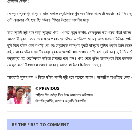
রোজদিন ডেস্ক :
সোদপুরে প্রকাশ্য রাস্তায় আজ সকালে প্রেমিকাকে খুন করে নিজে আত্মঘাতী হওয়ার চেষ্টা নিয়ে 
গেট এলাকার এই হাড় হিম ঘটনায় শিউরে উঠেছেন স্থানীয় মানুষ।
তাঁরা স্বামী স্ত্রী বলে অন্য সূত্রের খবর। একটি সূত্র জানায়, সোদপুরের নাটাগড়ের গীতা দাসের (৩
আততায়ী যুবক। তবে মাঝে মাঝে প্রকাশ্যে তাঁদের অশান্তিও হোত। আজ সকালে ফিউচার গেট এ
ছুরি দিয়ে তাঁকে এলোপাথাড়ি কোপায়৷ রক্তাক্ত অবস্থায় যুবতী রাস্তায় লুটিয়ে পড়লে তিনি নিজের
এই ভয়ঙ্কর ঘটনায় স্থানীয় মানুষ যুবককে আগেই বাধা দেওয়ার চেষ্টা করে ব্যর্থ হন। ছুরি নিয়ে
রক্তাক্ত হয়ে প্রেমিকাকে জড়িয়ে রাস্তায় পড়ে যান। খবর পেয়ে পুলিশ ঘটনাস্থলে গিয়ে দুজনকে
কে মৃত বলে চিকিৎসকরা ঘোষণা করেন। আহত ব্যক্তির চিকিৎসা চলছে।
আততায়ী সুভাষ দাস ও নিহত মহিলা স্বামী স্ত্রী বলে অনেকে জানান। সাংসারিক অশান্তির জেরে এ
PREVIOUS
গাড়িতে ডিম ছোঁড়া নিয়ে উচ্চ আদালতে অভিযোগ
মীনাক্ষী মুখার্জির, মামলার অনুমতি বিচারপতির
BE THE FIRST TO COMMENT