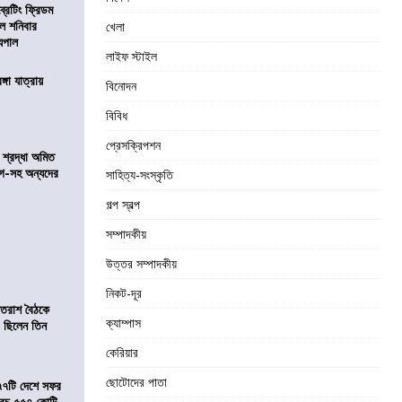
ব্রেটিং ফ্রিডম
াল শনিবার
খেলা
যপাল
লাইফ স্টাইল
ঙ্গা যাত্রায়
বিনোদন
বিবিধ
প্রেসক্রিপশন
নে শ্রদ্ধা অমিত
়গে-সহ অন্যদের
সাহিত্য-সংস্কৃতি
গল্প স্বল্প
সম্পাদকীয়
উত্তর সম্পাদকীয়
নিকট-দূর
্রাতরাশ বৈঠকে
ক্যাম্পাস
 ছিলেন তিন
কেরিয়ার
ছোটোদের পাতা
৭৭টি দেশে সফর
, খরচ ৫৫৭ কোটি