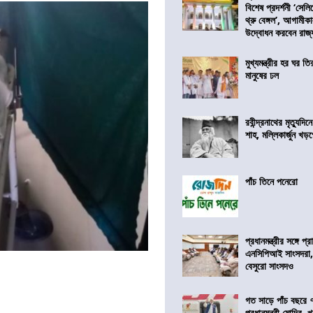
বিশেষ প্রদর্শনী ‘সেলি
থ্রু বেঙ্গল’, আগামীক
উদ্বোধন করবেন রাজ্
মুখ্যমন্ত্রীর হর ঘর তির
মানুষের ঢল
রবীন্দ্রনাথের মৃত্যুদি
শাহ, মল্লিকার্জুন খড
পাঁচ তিনে পনেরো
প্রধানমন্ত্রীর সঙ্গে প
এনসিপিআই সাংসদরা,
বেসুরো সাংসদও
গত সাড়ে পাঁচ বছরে 
প্রধানমন্ত্রী মোদির