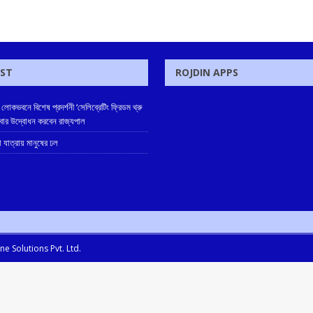
OST
ROJDIN APPS
লোকভবনে বিশেষ প্রদর্শনী ‘সেলিব্রেটিং ফ্রিডম থ্রু
িবার উদ্বোধন করবেন রাজ্যপাল
্গা যাত্রায় মানুষের ঢল
e Solutions Pvt. Ltd.