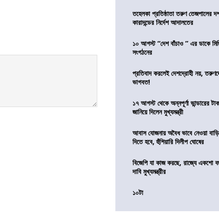
তহেলকা প্রতিষ্ঠাতা তরুণ তেজপালের দ
কারাদন্ডের নির্দেশ আদালতের
১০ আগস্ট “দেশ বাঁচাও ” এর ডাকে মিছ
সংগঠনের
প্রতিবাদ করলেই দেশদ্রোহী নয়, তরুণ
ভাগবত!
১৭ আগস্ট থেকে অন্নপূর্ণা ভান্ডারের টা
জানিয়ে দিলেন মুখ্যমন্ত্রী
আবাস যোজনায় অবৈধ ভাবে নেওয়া বাড়ি
দিতে হবে, হুঁশিয়ারি দিলীপ ঘোষের
বিজেপি যা কাজ করছে, রাজ্যে একশো ব
দাবি মুখ্যমন্ত্রীর
১০টা