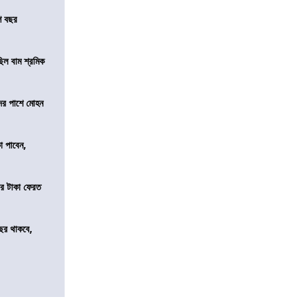
শ বছর
িল বাম শ্রমিক
দের পাশে মোহন
কা পাবেন,
র টাকা ফেরত
ছর থাকবে,