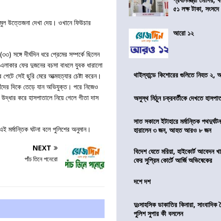
৫১ লক্ষ টাকা, সংসদ
তুমুল উত্তেজনা দেখা দেয়। ওখানে ফিউচার
আরো ১২
৩) সঙ্গে দীর্ঘদিন ধরে প্রেমের সম্পর্কে ছিলেন
লাকার ফের দুজনের বচসা বাধলে যুবক ধারালো
থাইল্যান্ডে কিশোরের গুলিতে নিহত ২,
 পেটে সেই ছুরি মেরে আত্মহত্যার চেষ্টা করেন।
 তাঁদের দিকে তেড়ে যান অভিযুক্ত। পরে নিজেও
 উদ্ধার করে হাসপাতালে নিয়ে গেলে গীতা দাস
অসুস্থ মিঠুন চক্রবর্তীকে দেখতে হাসপাতাল
সাত সকালে ইটাহারে মর্মান্তিক পথদুর্ঘটন
ই মর্মান্তিক ঘটনা বলে পুলিশের অনুমান।
হারালেন ৩ জন, আহত আরও ৮ জন
NEXT
বিদেশ যেতে মরিয়া, হাইকোর্ট আবেদন 
পাঁচ তিনে পনেরো
ফের সুপ্রিম কোর্টে আর্জি অভিষেকের
দশে দশ
দুঃসাহসিক ডাকাতির কিনারা, সাংবাদিক 
পুলিশ সুপার কী বললেন