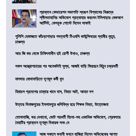
প্রাক্তন ফেডারেশন সভাপতি স্বরূপ বিশ্বাসের বিরুদ্ধে
শ্লীলতাহানির অভিযোগ প্রত্যাহার করলেন টলিপাড়ার মেকআপ
আর্টিস্ট, ফেসবুক পোস্টে দিলেন সাফাই
পুলিশি হেফাজতে কাঁচড়াপাড়ার পদত্যাগী টিএমসি কাউন্সিলরের স্বামীর মৃত্যু,
চাঞ্চল্য
আর জি কর থেকে চিকিৎসাধীন দুই রোগী উধাও, চাঞ্চল্য
সফল অস্ত্রোপচারের পর অনেকটাই সুস্থ, আজই বাড়ি ফিরছেন মিঠুন চক্রবর্তী
মালদার মোথাবাড়িতে তৃণমূল কর্মী খুন
হিমাচল প্রদেশের চাম্বায় খাদে বাস, নিহত আট, আহত দশ
উত্তর দিনাজপুরের ইসলামপুরে গুলিবিদ্ধ হয়ে শিক্ষক নিহত, উত্তেজনা
তোলাবাজি, ভয় দেখানো, ভোট পরবর্তী হিংসা-সহ একাধিক অভিযোগ, গ্রেফতার
নৈহাটির প্রাক্তন তৃণমূল বিধায়ক সনৎ দে
আজ সকালে ভবানী ভবনে হাজিরা দিলেন অভিষেকের আপ্ত