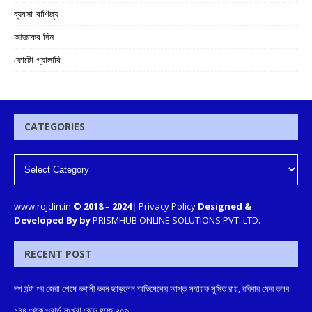
ব্যবসা-বাণিজ্য
আজকের দিন
ফোটো গ্যালারি
CATEGORIES
www.rojdin.in
© 2018
–
2024
|
Privacy Policy
Designed &
Developed By by
PRISMHUB ONLINE SOLUTIONS PVT. LTD.
RECENT POST
দশ ঘন্টা পর জেরা শেষে ভবানী ভবন ছাড়লেন অভিষেকের আপ্ত সহায়ক সুমিত রায়, রবিবার ফের তলব
১৪৪ থেকে ওয়ার্ড সংখ্যা বেড়ে হচ্ছে ২০৯