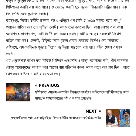
কর্তৃপক্ষ সুপ্রিম কোর্টে রিভিউ পিটিশন ফাইল করেছে। সূত্রের খবর, আগামী ৮ মে এই রিভিউ
পিটিশনের শুনানি করা হতে পারে। সেক্ষেত্রে শুনানি হবে প্রধান বিচারপতি সঞ্জীব খান্না এবং
বিচারপতি সঞ্জয় কুমারের বেঞ্চে।
উল্লেখ্য, নিয়োগ দুর্নীতি মামলায় গত ৩ এপ্রিল এসএসসি-র ২০১৬ সালের প্রায় সম্পূর্ণ
প্যানেল বাতিল করে দেয় সুপ্রিম কোর্ট। আদালতের বক্তব্য ছিল, কারা যোগ্য এবং কারা
অযোগ্য চাকরিপ্রাপক, সেটা নির্দিষ্ট করা সম্ভব হয়নি। তাই এক্ষেত্রে সকলেরই নিয়োগ
বাতিল করা হল। এমনকী, চিহ্নিত অযোগ্যদের বেতন ফেরতের নির্দেশও দেয় আদালত।
সেইসঙ্গে, এসএসসি-কে পুনরায় নিয়োগ প্রক্রিয়া সারতেও বলা হয়। যদিও সেসব এখনও
হয়নি।
এই প্রেক্ষাপটে দাখিল করা রিভিউ পিটিশনে এসএসসি ও রাজ্য সরকারের দাবি, শীর্ষ আদালত
যোগ্য অযোগ্যদের আলাদা করে আগের রায় পরিবর্তন করুক অথবা নতুন করে রায় দিক। যাতে
যোগ্যদের কাউকে চাকরি হারাতে না হয়।
PREVIOUS
মুর্শিদাবাদে ওয়াকফ-অশান্তি নিয়ন্ত্রণে ব্যর্থতার অভিযোগে অনির্দিষ্টকালের জন্য
সাসপেন্ড সামশেরগঞ্জের ওসি এবং সাব ইন্সপেক্টর
NEXT
পহেলগাঁওয়ের পাল্টা এয়ারস্ট্রাইক! বিমানবাহিনীর প্রধানের সঙ্গে বৈঠক মোদির