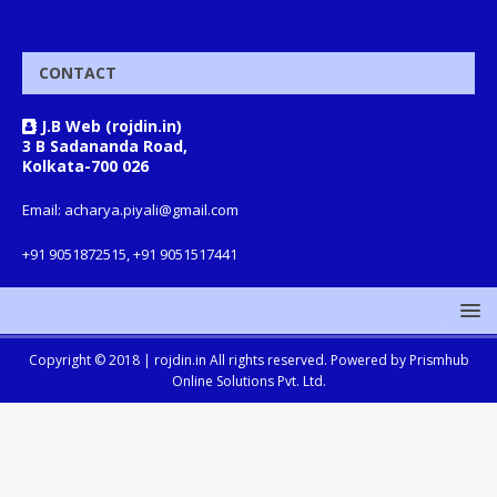
CONTACT
J.B Web (rojdin.in)
3 B Sadananda Road,
Kolkata-700 026
Email: acharya.piyali@gmail.com
+91 9051872515, +91 9051517441
Copyright © 2018 |
rojdin.in
All rights reserved. Powered by
Prismhub
Online Solutions Pvt. Ltd.