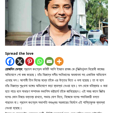
Spread the love
রোজদিন ডেস্ক:
প্রদেশ কংগ্রেস কমিটি আলি ইমরান রামজ কে (ভিক্টর)দল বিরোধী কাজের
অভিযোগে শো কজ করেছে। তাঁর বিরুদ্ধে দলীয় সংবিধানের অবমাননা সহ একাধিক অভিযোগ
এনেছে দল। আগামী তিন দিনের মধ্যে তাঁকে এর উত্তর দিতে ও বলা হয়েছে। তা না হলে
তাঁর বিরুদ্ধে শৃঙ্খলা ভঙ্গের অভিযোগে কড়া ব্যবস্থা নেওয়া হবে। দল থেকে বহিষ্কার ও করা
হতে পারে বলে সাধারণ সম্পাদক শুভাশিস ভট্টাচার্য তাঁকে জানিয়েছেন। এই সময় কালে ভিক্টর
দলের কোন বিষয়ে বক্তব্য রাখতে, সভায় যোগ দিতে, নিজেকে দলের পদাধিকারী বলতে
পারবেন না। প্রদেশ কংগ্রেস সভাপতি শুভঙ্কর সরকারের নির্দেশে এই শাস্তিমূলক ব্যবস্থা
নেওয়া হয়েছে।