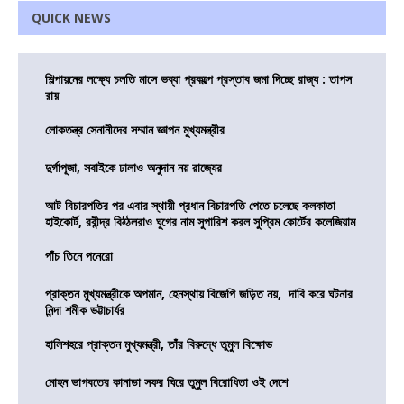
QUICK NEWS
শিল্পায়নের লক্ষ্যে চলতি মাসে ভব্যা প্রকল্পে প্রস্তাব জমা দিচ্ছে রাজ্য : তাপস
রায়
লোকতন্ত্র সেনানীদের সম্মান জ্ঞাপন মুখ্যমন্ত্রীর
দুর্গাপূজা, সবাইকে ঢালাও অনুদান নয় রাজ্যের
আট বিচারপতির পর এবার স্থায়ী প্রধান বিচারপতি পেতে চলেছে কলকাতা
হাইকোর্ট, রবীন্দ্র বিঠ্ঠলরাও ঘুগের নাম সুপারিশ করল সুপ্রিম কোর্টের কলেজিয়াম
পাঁচ তিনে পনেরো
প্রাক্তন মুখ্যমন্ত্রীকে অপমান, হেনস্থায় বিজেপি জড়িত নয়, দাবি করে ঘটনার
নিন্দা শমীক ভট্টাচার্যর
হালিশহরে প্রাক্তন মুখ্যমন্ত্রী, তাঁর বিরুদ্ধে তুমুল বিক্ষোভ
মোহন ভাগবতের কানাডা সফর ঘিরে তুমুল বিরোধিতা ওই দেশে