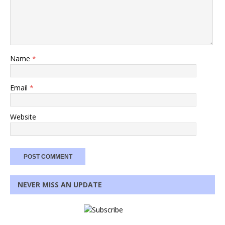
Name
*
Email
*
Website
NEVER MISS AN UPDATE