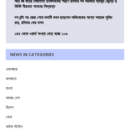
আর জি করের নির্যাতিতা চিকিৎসকের স্মরণে রবিবার সব সরকারি স্বাস্থ্য কেন্দ্রে দু
মিনিট নীরবতা পালনের সিদ্ধান্ত
দশ ঘন্টা পর জেরা শেষে ভবানী ভবন ছাড়লেন অভিষেকের আপ্ত সহায়ক সুমিত
রায়, রবিবার ফের তলব
১৪৪ থেকে ওয়ার্ড সংখ্যা বেড়ে হচ্ছে ২০৯
NEWS IN CATEGORIES
একনজরে
কলকাতা
বাংলা
আমার দেশ
বিদেশ
খেলা
লাইফ স্টাইল