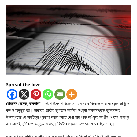
Spread the love
রোজদিন ডেস্ক, কলকাতা:-
কেঁপে উঠল পাকিস্তান। সোমবার বিকেলে পাক অধিকৃত কাশ্মীরে
কম্পন অনুভূত হয়। ভারতের জাতীয় ভূবিজ্ঞান সর্বেক্ষণ সংস্থা সমাজমাধ্যমে ভূমিকম্পের
উৎসস্থলের যে মানচিত্র প্রকাশ করলে তাতে দেখা যায় পাক অধিকৃত কাশ্মীর ও তার সংলগ্ন
এলাকাতেই ভূমিকম্প অনুভূত হয়েছে। রিখটার স্কেলে কম্পনের মাত্রা ছিল ৪.২।
পাক অধিকৃত কাশ্মীর লাগোয়া এলাকায় ভূপৃষ্ঠ থেকে ১০ কিলোমিটার নিচেই এই কম্পনের