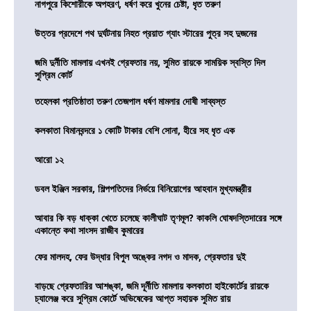
নাগপুরে কিশোরীকে অপহরণ, ধর্ষণ করে খুনের চেষ্টা, ধৃত তরুণ
উত্তর প্রদেশে পথ দুর্ঘটনায় নিহত প্রয়াত গ্যাং স্টারের পুত্র সহ দুজনের
জমি দুর্নীতি মামলায় এখনই গ্রেফতার নয়, সুমিত রায়কে সাময়িক স্বস্তি দিল
সুপ্রিম কোর্ট
তহেলকা প্রতিষ্ঠাতা তরুণ তেজপাল ধর্ষণ মামলার দোষী সাব্যস্ত
কলকাতা বিমানবন্দরে ১ কোটি টাকার বেশি সোনা, হীরে সহ ধৃত এক
আরো ১২
ডবল ইঞ্জিন সরকার, শিল্পপতিদের নির্ভয়ে বিনিয়োগের আহবান মুখ্যমন্ত্রীর
আবার কি বড় ধাক্কা খেতে চলেছে কালীঘাট তৃণমূল? কাকলি ঘোষদস্তিদারের সঙ্গে
একান্তে কথা সাংসদ রাজীব কুমারের
ফের মালদহ, ফের উদ্ধার বিপুল অঙ্কের নগদ ও মাদক, গ্রেফতার দুই
বাড়ছে গ্রেফতারির আশঙ্কা, জমি দূর্নীতি মামলায় কলকাতা হাইকোর্টের রায়কে
চ্যালেঞ্জ করে সুপ্রিম কোর্টে অভিষেকের আপ্ত সহায়ক সুমিত রায়