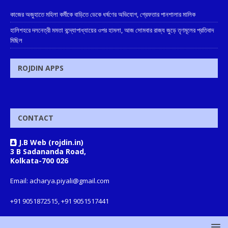
কাজের অজুহাতে মহিলা কর্মীকে বাড়িতে ডেকে ধর্ষণের অভিযোগ, গ্রেফতার পানশালার মালিক
হালিশহরে দলনেত্রী মমতা বন্দ্যোপাধ্যায়ের ওপর হামলা, আজ সোমবার রাজ্য জুড়ে তৃণমূলের প্রতিবাদ
মিছিল
ROJDIN APPS
CONTACT
J.B Web (rojdin.in)
3 B Sadananda Road,
Kolkata-700 026
Email: acharya.piyali@gmail.com
+91 9051872515, +91 9051517441