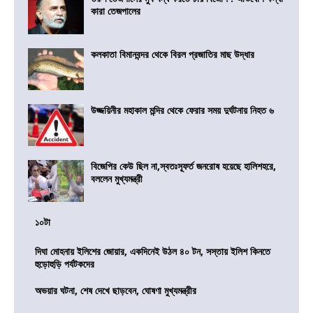
কারা তেজপালের
কলকাতা বিমানবন্দর থেকে বিরল প্রজাতির মাছ উদ্ধার
উজ্জয়িনীর মহাকাল মন্দির থেকে ফেরার সময় দুর্ঘটনায় নিহত ৬
বিজেপির কেউ ছিল না,স্বতঃস্ফূর্ত জনরোষ হয়েছে হালিশহরে,
বললেন মুখ্যমন্ত্রী
১০টা
দিঘা মোহনায় ইলিশের জোয়ার, একদিনেই উঠল ৪০ টন, সস্তায় ইলিশ কিনতে
হুড়োহুড়ি পর্যটকদের
অভয়ার ঘটনা, শেষ দেখে ছাড়বেন, ঘোষণা মুখ্যমন্ত্রীর