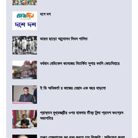
দশে দশ
ভারত ছাড়ো আন্দোলন দিবস পালিত
বর্ধমান মেডিকেল কলেজের বিতর্কিত সুপার বদলি কোচবিহারে
ই ডি অধিকর্তা র কাজের মেয়াদ এক বছর বাড়লো
প্রাক্তন মুখ্যমন্ত্রীর ওপর হামলার তীব্র নিন্দা প্রদেশ কংগ্রেস
সভাপতির
তরুণ তেজপালের মুখ বন্ধ করতে চায় বিজেপি : অভিযোগ কন্যা