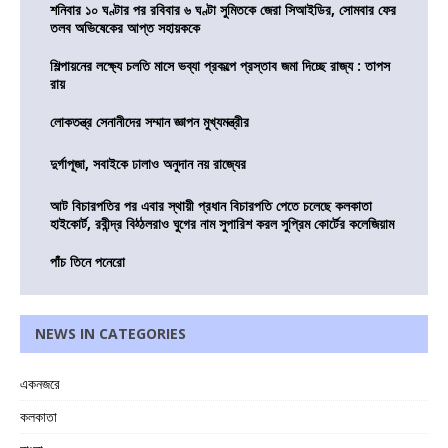
শনিবার ১০ ঘণ্টার পর রবিবার ৬ ঘণ্টা সুমিতকে জেরা সিআইডির, সোমবার ফের
তলব অভিষেকের আপ্ত সহায়ককে
শিল্পায়নের লক্ষ্যে চলতি মাসে ভব্যা প্রকল্পে প্রস্তাব জমা দিচ্ছে রাজ্য : তাপস
রায়
লোকতন্ত্র সেনানীদের সম্মান জ্ঞাপন মুখ্যমন্ত্রীর
দুর্গাপূজা, সবাইকে ঢালাও অনুদান নয় রাজ্যের
আট বিচারপতির পর এবার স্থায়ী প্রধান বিচারপতি পেতে চলেছে কলকাতা
হাইকোর্ট, রবীন্দ্র বিঠ্ঠলরাও ঘুগের নাম সুপারিশ করল সুপ্রিম কোর্টের কলেজিয়াম
পাঁচ তিনে পনেরো
NEWS IN CATEGORIES
একনজরে
কলকাতা