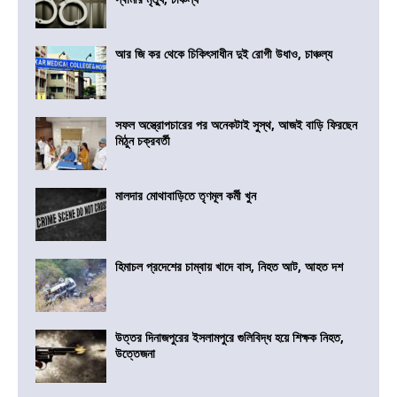
আর জি কর থেকে চিকিৎসাধীন দুই রোগী উধাও, চাঞ্চল্য
সফল অস্ত্রোপচারের পর অনেকটাই সুস্থ, আজই বাড়ি ফিরছেন
মিঠুন চক্রবর্তী
মালদার মোথাবাড়িতে তৃণমূল কর্মী খুন
হিমাচল প্রদেশের চাম্বায় খাদে বাস, নিহত আট, আহত দশ
উত্তর দিনাজপুরের ইসলামপুরে গুলিবিদ্ধ হয়ে শিক্ষক নিহত,
উত্তেজনা