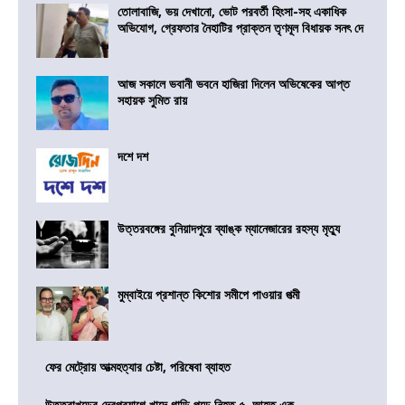
তোলাবাজি, ভয় দেখানো, ভোট পরবর্তী হিংসা-সহ একাধিক
অভিযোগ, গ্রেফতার নৈহাটির প্রাক্তন তৃণমূল বিধায়ক সনৎ দে
আজ সকালে ভবানী ভবনে হাজিরা দিলেন অভিষেকের আপ্ত
সহায়ক সুমিত রায়
দশে দশ
উত্তরবঙ্গের বুনিয়াদপুরে ব্যাঙ্ক ম্যানেজারের রহস্য মৃত্যু
মুম্বাইয়ে প্রশান্ত কিশোর সমীপে পাওয়ার পত্মী
ফের মেট্রোয় আত্মহত্যার চেষ্টা, পরিষেবা ব্যাহত
উত্তরাখন্ডের দেবপ্রয়াগে খাদে গাড়ি পড়ে নিহত ৫, আহত এক