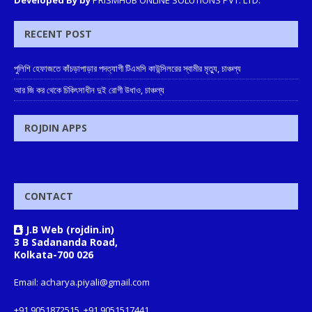
Developed By by
PRISMHUB ONLINE SOLUTIONS PVT. LTD.
RECENT POST
পুলিশি হেফাজতে কাঁচড়াপাড়ার পদত্যাগী টিএমসি কাউন্সিলরের স্বামীর মৃত্যু, চাঞ্চল্য
আর জি কর থেকে চিকিৎসাধীন দুই রোগী উধাও, চাঞ্চল্য
ROJDIN APPS
CONTACT
J.B Web (rojdin.in)
3 B Sadananda Road,
Kolkata-700 026
Email: acharya.piyali@gmail.com
+91 9051872515, +91 9051517441