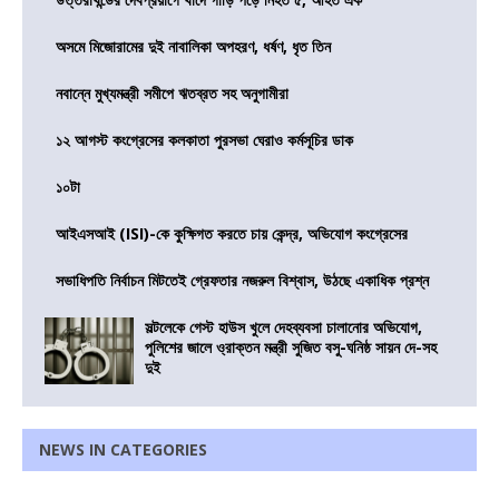
অসমে মিজোরামের দুই নাবালিকা অপহরণ, ধর্ষণ, ধৃত তিন
নবান্নে মুখ্যমন্ত্রী সমীপে ঋতব্রত সহ অনুগামীরা
১২ আগস্ট কংগ্রেসের কলকাতা পুরসভা ঘেরাও কর্মসূচির ডাক
১০টা
আইএসআই (ISI)-কে কুক্ষিগত করতে চায় কেন্দ্র, অভিযোগ কংগ্রেসের
সভাধিপতি নির্বাচন মিটতেই গ্রেফতার নজরুল বিশ্বাস, উঠছে একাধিক প্রশ্ন
সল্টলেকে গেস্ট হাউস খুলে দেহব্যবসা চালানোর অভিযোগ,
পুলিশের জালে ও্রাক্তন মন্ত্রী সুজিত বসু-ঘনিষ্ঠ সায়ন দে-সহ
দুই
NEWS IN CATEGORIES