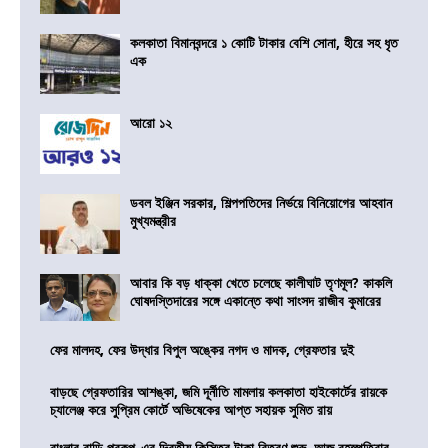
কলকাতা বিমানবন্দরে ১ কোটি টাকার বেশি সোনা, হীরে সহ ধৃত
এক
আরো ১২
ডবল ইঞ্জিন সরকার, শিল্পপতিদের নির্ভয়ে বিনিয়োগের আহবান
মুখ্যমন্ত্রীর
আবার কি বড় ধাক্কা খেতে চলেছে কালীঘাট তৃণমূল? কাকলি
ঘোষদস্তিদারের সঙ্গে একান্তে কথা সাংসদ রাজীব কুমারের
ফের মালদহ, ফের উদ্ধার বিপুল অঙ্কের নগদ ও মাদক, গ্রেফতার দুই
বাড়ছে গ্রেফতারির আশঙ্কা, জমি দূর্নীতি মামলায় কলকাতা হাইকোর্টের রায়কে
চ্যালেঞ্জ করে সুপ্রিম কোর্টে অভিষেকের আপ্ত সহায়ক সুমিত রায়
বাংলার বাড়ি প্রকল্প-এর দ্বিতীয় কিস্তির টাকা বিতরণ শুরু, আজ বৃহস্পতিবার