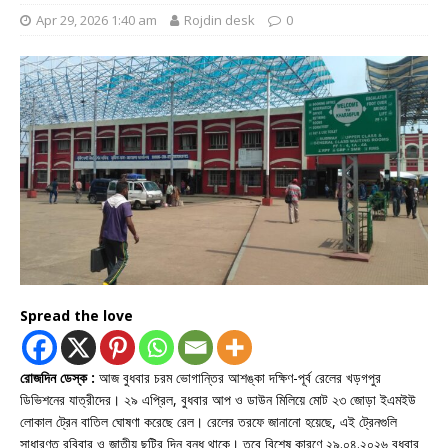
Apr 29, 2026 1:40 am
Rojdin desk
0
Spread the love
রোজদিন ডেস্ক :
আজ বুধবার চরম ভোগান্তির আশঙ্কা দক্ষিণ-পূর্ব রেলের খড়গপুর
ডিভিশনের যাত্রীদের। ২৯ এপ্রিল, বুধবার আপ ও ডাউন মিলিয়ে মোট ২৩ জোড়া ইএমইউ
লোকাল ট্রেন বাতিল ঘোষণা করেছে রেল। রেলের তরফে জানানো হয়েছে, এই ট্রেনগুলি
সাধারণত রবিবার ও জাতীয় ছুটির দিন বন্ধ থাকে। তবে বিশেষ কারণে ২৯.০৪.২০২৬ বুধবার