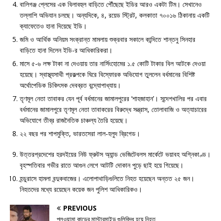
বালিগঞ্জ প্লেসের এক বিলাবহুল বাড়িতে পৌঁছেছে ইডির আরও একটা টিম। সেখানেও
তল্লাশি অভিযান চলছে। অন্যদিকে, ৪, রয়েড স্ট্রিট, কলকাতা ৭০০১৬ ঠিকানায় একটি
ক্যাফেতেও হানা দিয়েছে ইডি।
জমি ও আর্থিক অনিয়ম সংক্রান্ত মামলায় শুক্রবার সকালে কান্দিতে শান্তনু সিনহার
বাড়িতে হানা দিলেন ইডি-র আধিকারিকরা।
মাসে ৫-৬ লক্ষ টাকা না দেওয়ায় তার নার্সিংহোমের ১.৫ কোটি টাকার বিল আটকে দেওয়া
হয়েছে। স্বাস্থ্যসাথী প্রকল্পকে ঘিরে বিস্ফোরক অভিযোগ তুললেন বর্ধমানের বিশিষ্ট
অর্থোপেডিক চিকিৎসক দেবব্রত বন্দ্যোপাধ্যায়।
তৃণমূল নেতা তাবাকর যেন পূর্ব বর্ধমানের জামালপুরের ‘শাহজাহান’। সন্দেশখালির পর এবার
বর্ধমানের জামালপুরে তৃণমূল নেতা তাবাকরের বিরুদ্ধে সন্ত্রাস, তোলাবাজি ও অত্যাচারের
অভিযোগে তীব্র রাজনৈতিক চাঞ্চল্য তৈরি হয়েছে।
২২ বছর পর শাপমুক্তি, ভারতসেরা লাল-হলুদ ব্রিগেড।
উত্তরপ্রদেশের হরদইয়ের নিউ ফ্রুটস অ্যান্ড ভেজিটেবলস মার্কেটে ভয়াবহ অগ্নিকাণ্ড।
বৃহস্পতিবার গভীর রাতে আগুন লেগে আটটি দোকান পুড়ে ছাই হয়ে গিয়েছে।
হন্ডুরাসে হামলা বন্দুকবাজের। এলোপাথাড়িগুলিতে নিহত হয়েছেন অন্তত ২৫ জন।
নিহতদের মধ্যে রয়েছেন কয়েক জন পুলিশ আধিকারিকও।
PREVIOUS
পুলওয়ামা কান্ডের মাস্টারমাইন্ড গুলিবিদ্ধ হয়ে নিহত