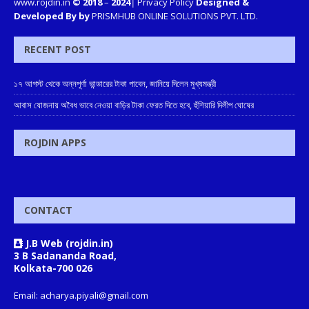
www.rojdin.in
© 2018
–
2024
|
Privacy Policy
Designed &
Developed By by
PRISMHUB ONLINE SOLUTIONS PVT. LTD.
RECENT POST
১৭ আগস্ট থেকে অন্নপূর্ণা ভান্ডারের টাকা পাবেন, জানিয়ে দিলেন মুখ্যমন্ত্রী
আবাস যোজনায় অবৈধ ভাবে নেওয়া বাড়ির টাকা ফেরত দিতে হবে, হুঁশিয়ারি দিলীপ ঘোষের
ROJDIN APPS
CONTACT
J.B Web (rojdin.in)
3 B Sadananda Road,
Kolkata-700 026
Email: acharya.piyali@gmail.com