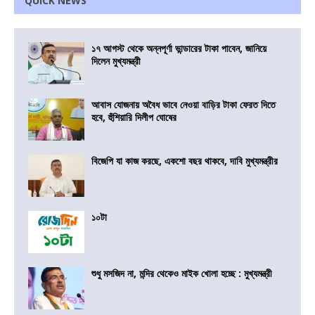
QUICK NEWS
১৭ আগস্ট থেকে অন্নপূর্ণা ভান্ডারের টাকা পাবেন, জানিয়ে
দিলেন মুখ্যমন্ত্রী
আবাস যোজনায় অবৈধ ভাবে নেওয়া বাড়ির টাকা ফেরত দিতে
হবে, হুঁশিয়ারি দিলীপ ঘোষের
বিজেপি যা কাজ করছে, একশো বছর থাকবে, দাবি মুখ্যমন্ত্রীর
১০টা
শুধু মসজিদ না, মন্দির থেকেও মাইক খোলা হচ্ছে : মুখ্যমন্ত্রী