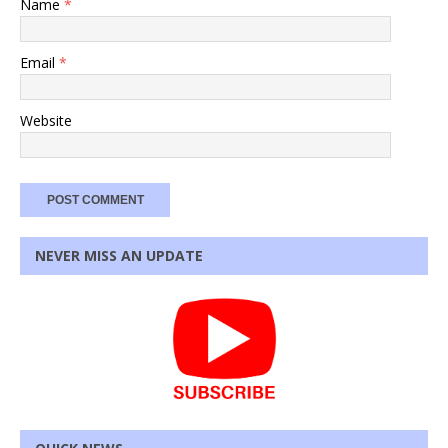
Name
*
Email
*
Website
NEVER MISS AN UPDATE