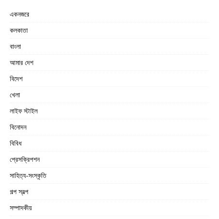
একনজরে
কলকাতা
বাংলা
আমার দেশ
বিদেশ
খেলা
লাইফ স্টাইল
বিনোদন
বিবিধ
প্রেসক্রিপশন
সাহিত্য-সংস্কৃতি
গল্প স্বল্প
সম্পাদকীয়