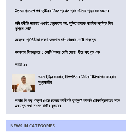
উত্তর প্রদেশে পথ দুর্ঘটনায় নিহত প্রয়াত গ্যাং স্টারের পুত্র সহ দুজনের
জমি দুর্নীতি মামলায় এখনই গ্রেফতার নয়, সুমিত রায়কে সাময়িক স্বস্তি দিল
সুপ্রিম কোর্ট
তহেলকা প্রতিষ্ঠাতা তরুণ তেজপাল ধর্ষণ মামলার দোষী সাব্যস্ত
কলকাতা বিমানবন্দরে ১ কোটি টাকার বেশি সোনা, হীরে সহ ধৃত এক
আরো ১২
ডবল ইঞ্জিন সরকার, শিল্পপতিদের নির্ভয়ে বিনিয়োগের আহবান
মুখ্যমন্ত্রীর
আবার কি বড় ধাক্কা খেতে চলেছে কালীঘাট তৃণমূল? কাকলি ঘোষদস্তিদারের সঙ্গে
একান্তে কথা সাংসদ রাজীব কুমারের
NEWS IN CATEGORIES