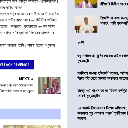
্তানের জঙ্গি ঘাঁটিতে ভারতের এয়ারস্ট্রাইক।
হুঁশিয়ারি দিলীপ ঘোষে
হারের ভাইও ছিলেন।
হয়েছেন মাসুদ আজহারের ভাই ও মোস্ট ওয়ান্টেড
বিজেপি যা কাজ করছ
গলবার গভীর রাতে মাত্র ২৫ মিনিটের অভিযান
থাকবে, দাবি মুখ্যমন্ত্র
 হয়েছে। ভারতের প্রত্যাঘাতে ৭০ জন জঙ্গির
 বরাবর পাকিস্তানের নির্বিচারে গুলিবর্ষণের
১০টা
ামলা চালানো হয়নি। হামলা হয়েছে শুধুমাত্র
শুধু মসজিদ না, মন্দির থেকেও মাইক খোলা
মুখ্যমন্ত্রী
ATTACK REVENGE
স্বস্তির হাওয়া হাইকোর্ট চত্বরে, আটজ
বিচারপতি পেতে চলেছে কলকাতা হাইকোর
NEXT
হওয়ার পর বৃহস্পতিবার সকাল
রাজ্যে এই প্রথম ঘর ঘর তিরঙ্গা কর্মসূচ
টায় সর্বদল বৈঠক ডাকল কেন্দ্র
ঘোষণা মুখ্যমন্ত্রীর
১২ অগস্ট বিধানসভার বিশেষ অধিবেশন,
কলকাতা পুর এলাকার ওয়ার্ড পুনর্বিন্যা
সরকার