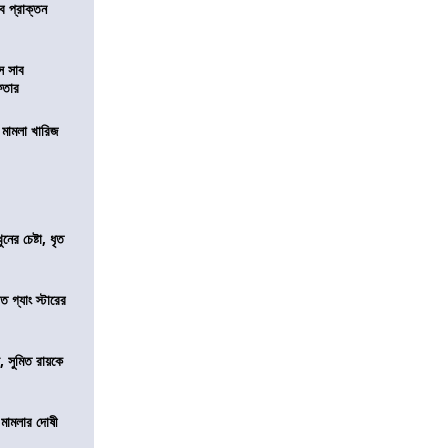
ে প্রাক্তন
ে সাব
েফতার
থ মামলা খারিজ
ের চেষ্টা, ধৃত
ত গ্যাং স্টারের
, সুমিত রায়কে
 মামলার দোষী