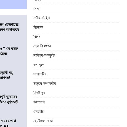
খেলা
লাইফ স্টাইল
তরুণ তেজপালের
বিনোদন
ির্দেশ আদালতের
বিবিধ
প্রেসক্রিপশন
াও ” এর ডাকে
ংগঠনের
সাহিত্য-সংস্কৃতি
গল্প স্বল্প
দ্রোহী নয়,
সম্পাদকীয়
 ভাগবত!
উত্তর সম্পাদকীয়
নিকট-দূর
র্ণা ভান্ডারের
েন মুখ্যমন্ত্রী
ক্যাম্পাস
কেরিয়ার
ভাবে নেওয়া
ছোটোদের পাতা
তে হবে,