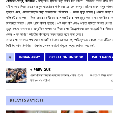
রোজদিন ডেস্ক, কলকাতা:-
পহেলগাঁও হামলার কড়া জবাব দিল ভারত। মঙ্গলবার গভীর রাতে পাকিস
এই হামলায় নিহত হয়েছেন মাসুদ আজহারের পরিবারের ১০ জন সদস্য। তাঁদের মধ্যে মাসুদ আজ
সূত্রের খবর, এয়ারস্ট্রাইকে মাসুদ আজহারের পরিবারের ১০ জনের মৃত্যু হয়েছে। গুরুতর আহত 
জঙ্গি রউফ আসগর। নিহত হয়েছেন রাউফের ছেলে হুজাইফা। সঙ্গে মৃত্যু আর ৪ জন সকারীর। মঙ্
চালিয়েছে ভারত। মোট ২৪টি হামলা হয়েছে। ৯টি জঙ্গি ঘাঁটি ভেঙে গুঁড়িয়ে মাটিতে মিশিয়ে দেওয়া
মৃত্যু হয়েছে বলে খবর। অন্যদিকে অপারেশন সিঁদুরের পর নিয়ন্ত্রণরেখা এবং আন্তর্জাতিক সীমারেখা
জেরে ৩ জন সাধারণ ভারতীয় নাগরিকের মৃত্যু হয়েছে বলে জানা গেছে।
হামলার পর ভারতের পক্ষ থেকে সাংবাদিক বৈঠকে জানানো হয়, পাকিস্তানের কোনও সেনা ঘাঁটিতে হ
নির্বাচিত জঙ্গি ঠিকানায়। হামলায় কোনও সাধারণ মানুষের মৃত্যুর কোনও খবর নেই।
INDIAN ARMY
OPERATION SINDOOR
PAHELGAON 
PREVIOUS
প্রকাশিত হল উচ্চমাধ্যমিকের ফলাফল, এবার পাশের
অপারেশন সিঁদুর সফল 
হার ৯০.৭৯ শতাংশ
১১
RELATED ARTICLES