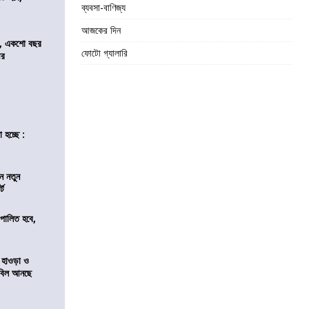
ব্যবসা-বাণিজ্য
র
আজকের দিন
ে, একশো বছর
ফোটো গ্যালারি
ীর
 হচ্ছে :
ন নতুন
্ট
ি পালিত হবে,
 হাওড়া ও
স বিল আনছে