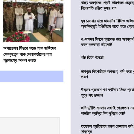
রাজ্য অনগ্রসর শ্রেণী কমিশনের নেতৃত্ব
বিচারপতি রঞ্জিত কুমার বাগ
ঘুষ নেওয়ার দায়ে জামবনির বিডিও অফিস
অ্যাসিস্ট্যান্ট ইঞ্জিনিয়ার হাতে নাতে গ্র
গুণ্ডাদমন বিলকে চ্যালেঞ্জ করে জনস্বার্
করল কলকাতা হাইকোর্ট
অপারেশন সিঁদুরে খতম পাক জঙ্গিদের
শেষকৃত্যে পাক সেনাকর্তাদের নাম
পাঁচ তিনে পনেরো
প্রকাশ্যে আনল ভারত
নাগপুরে কিশোরীকে অপহরণ, ধর্ষণ করে খুন
তরুণ
উত্তর প্রদেশে পথ দুর্ঘটনায় নিহত প্রয়া
পুত্র সহ দুজনের
জমি দুর্নীতি মামলায় এখনই গ্রেফতার নয়
সাময়িক স্বস্তি দিল সুপ্রিম কোর্ট
তহেলকা প্রতিষ্ঠাতা তরুণ তেজপাল ধর্ষণ
সাব্যস্ত