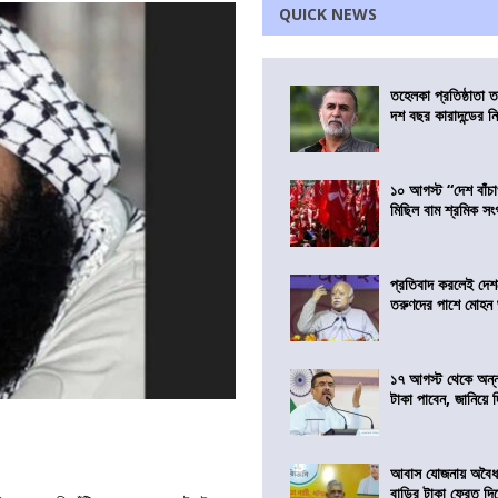
QUICK NEWS
তহেলকা প্রতিষ্ঠাতা 
দশ বছর কারাদন্ডের ন
১০ আগস্ট “দেশ বাঁচ
মিছিল বাম শ্রমিক স
প্রতিবাদ করলেই দেশ
তরুণদের পাশে মোহন
১৭ আগস্ট থেকে অন্নপূ
টাকা পাবেন, জানিয়ে দিল
আবাস যোজনায় অবৈধ 
বাড়ির টাকা ফেরত দি