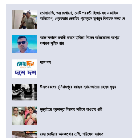
তোলাবাজি, ভয় দেখানো, ভোট পরবর্তী হিংসা-সহ একাধিক
অভিযোগ, গ্রেফতার নৈহাটির প্রাক্তন তৃণমূল বিধায়ক সনত দে
আজ সকালে ভবানী ভবনে হাজিরা দিলেন অভিষেকের আপ্ত
সহায়ক সুমিত রায়
দশে দশ
উত্তরবঙ্গের বুনিয়াদপুরে ব্যাঙ্ক ম্যানেজারের রহস্য মৃত্যু
মুম্বাইয়ে প্রশান্ত কিশোর সমীপে পাওয়ার পত্মী
ফের মেট্রোয় আত্মহত্যার চেষ্টা, পরিষেবা ব্যাহত