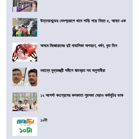
উত্তরাখন্ডের দেবপ্রয়াগে খাদে গাড়ি পড়ে নিহত ৫, আহত এক
অসমে মিজোরামের দুই নাবালিকা অপহরণ, ধর্ষণ, ধৃত তিন
নবান্নে মুখ্যমন্ত্রী সমীপে ঋতব্রত সহ অনুগামীরা
১২ আগস্ট কংগ্রেসের কলকাতা পুরসভা ঘেরাও কর্মসূচির ডাক
১০টা