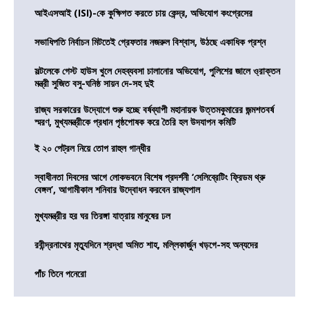
আইএসআই (ISI)-কে কুক্ষিগত করতে চায় কেন্দ্র, অভিযোগ কংগ্রেসের
সভাধিপতি নির্বাচন মিটতেই গ্রেফতার নজরুল বিশ্বাস, উঠছে একাধিক প্রশ্ন
সল্টলেকে গেস্ট হাউস খুলে দেহব্যবসা চালানোর অভিযোগ, পুলিশের জালে ও্রাক্তন
মন্ত্রী সুজিত বসু-ঘনিষ্ঠ সায়ন দে-সহ দুই
রাজ্য সরকারের উদ্যোগে শুরু হচ্ছে বর্ষব্যাপী মহানায়ক উত্তমকুমারের জন্মশতবর্ষ
স্মরণ, মুখ্যমন্ত্রীকে প্রধান পৃষ্ঠপোষক করে তৈরি হল উদযাপন কমিটি
ই ২০ পেট্রল নিয়ে তোপ রাহুল গান্ধীর
স্বাধীনতা দিবসের আগে লোকভবনে বিশেষ প্রদর্শনী ‘সেলিব্রেটিং ফ্রিডম থ্রু
বেঙ্গল’, আগামীকাল শনিবার উদ্বোধন করবেন রাজ্যপাল
মুখ্যমন্ত্রীর হর ঘর তিরঙ্গা যাত্রায় মানুষের ঢল
রবীন্দ্রনাথের মৃত্যুদিনে শ্রদ্ধা অমিত শাহ, মল্লিকার্জুন খড়গে-সহ অন্যদের
পাঁচ তিনে পনেরো