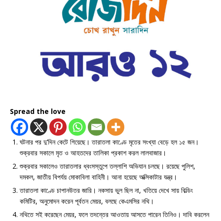
Spread the love
ঘটনার পর দু’দিন কেটে গিয়েছে। তারাতলা কাণ্ডে মৃতের সংখ্যা বেড়ে হল ১৫ জন।
শুক্রবার সকালে মৃত ও আহতদের তালিকা প্রকাশ করল লালবাজার।
শুক্রবার সকালেও তারাতলার ধ্বংসস্তুপে তল্লাশি অভিযান চলছে। রয়েছে পুলিশ,
দমকল, জাতীয় বিপর্যয় মোকাবিলা বাহিনী। আনা হয়েছে অক্সিকাটার যন্ত্র।
তারাতলা কাণ্ডে চাপানউতর জারি। নকসায় ভুল ছিল না, খতিয়ে দেখে সায় বিল্ডিং
কমিটির, অনুমোদন করেন পূর্বতন মেয়র, বলছে কেএমসির নথি।
নথিতে সই করেছেন মেয়র, ফলে তদন্তের আওতায় আসতে পারেন তিনিও। দাবি করলেন