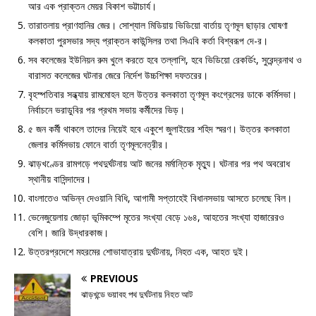
আর এক প্রাক্তন মেয়র বিকাশ ভট্টাচার্য।
তারাতলায় প্রাণহানির জের। সোশ্যাল মিডিয়ায় ভিডিয়ো বার্তায় তৃণমূল ছাড়ার ঘোষণা
কলকাতা পুরসভার সদ্য প্রাক্তন কাউন্সিলর তথা সিএবি কর্তা বিশ্বরূপ দে-র।
সব কলেজের ইউনিয়ন রুম খুলে করতে হবে তল্লাশি, হবে ভিডিয়ো রেকর্ডিং, সুরেন্দ্রনাথ ও
বারাসত কলেজের ঘটনার জেরে নির্দেশ উচ্চশিক্ষা দফতরের।
বৃহস্পতিবার সন্ধ্যায় রামমোহন হলে উত্তর কলকাতা তৃণমূল কংগ্রেসের ডাকে কর্মিসভা।
নির্বাচনে ভরাডুবির পর প্রথম সভায় কর্মীদের ভিড়।
৫ জন কর্মী থাকলে তাদের নিয়েই হবে একুশে জুলাইয়ের শহিদ স্মরণ। উত্তর কলকাতা
জেলার কর্মিসভায় ফোনে বার্তা তৃণমূলনেত্রীর।
ঝাড়খণ্ডের রামগড়ে পথদুর্ঘটনায় আট জনের মর্মান্তিক মৃত্যু। ঘটনার পর পথ অবরোধ
স্থানীয় বাসিন্দাদের।
বাংলাতেও অভিন্ন দেওয়ানি বিধি, আগামী সপ্তাহেই বিধানসভায় আসতে চলেছে বিল।
ভেনেজুয়েলায় জোড়া ভূমিকম্পে মৃতের সংখ্যা বেড়ে ১৬৪, আহতের সংখ্যা হাজারেরও
বেশি। জারি উদ্ধারকাজ।
উত্তরপ্রদেশে মহরমের শোভাযাত্রায় দুর্ঘটনায়, নিহত এক, আহত দুই।
PREVIOUS
ঝাড়খন্ডে ভয়াবহ পথ দুর্ঘটনায় নিহত আট