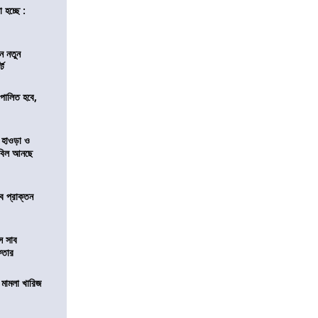
 হচ্ছে :
ন নতুন
্ট
ি পালিত হবে,
 হাওড়া ও
স বিল আনছে
ে প্রাক্তন
ে সাব
েফতার
থ মামলা খারিজ