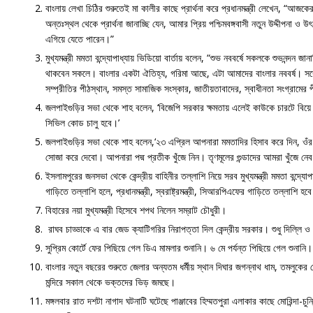
বাংলায় লেখা চিঠির শুরুতেই মা কালীর কাছে প্রার্থনা করে প্রধানমন্ত্রী লেখেন, “আজ
অন্তঃস্থল থেকে প্রার্থনা জানাচ্ছি যেন, আমার প্রিয় পশ্চিমবঙ্গবাসী নতুন উদ্দীপনা ও 
এগিয়ে যেতে পারেন।”
মুখ্যমন্ত্রী মমতা বন্দ্যোপাধ্যায় ভিডিয়ো বার্তায় বলেন, “শুভ নববর্ষে সকলকে শুভনন্দন
থাকবেন সকলে। বাংলার একটা ঐতিহ্য, গরিমা আছে, এটা আমাদের বাংলার নববর্ষ। সঙ্গ
সম্প্রীতির পীঠস্থান, সমস্ত সামাজিক সংস্কার, জাতীয়তাবাদের, স্বাধীনতা সংগ্রামের 
জলপাইগুড়ির সভা থেকে শাহ বলেন, ‘বিজেপি সরকার ক্ষমতায় এলেই কাউকে চারটে বিয়
সিভিল কোড চালু হবে।’
জলপাইগুড়ির সভা থেকে শাহ বলেন,‘২৩ এপ্রিল আপনারা মমতাদির হিসাব করে দিন, ওঁর 
সোজা করে দেবো। আপনারা পদ্ম প্রতীক খুঁজে নিন। তৃণমূলের গুন্ডাদের আমরা খুঁজে নে
ইসলামপুরের জনসভা থেকে কেন্দ্রীয় বাহিনীর তল্লাশি নিয়ে সরব মুখ্যমন্ত্রী মমতা বন্দ্য
গাড়িতে তল্লাশি হলে, প্রধানমন্ত্রী, স্বরাষ্ট্রমন্ত্রী, সিআরপিএফের গাড়িতে তল্লাশি হ
বিহারের নয়া মুখ্যমন্ত্রী হিসেবে শপথ নিলেন সম্রাট চৌধুরী।
রাঘব চাড্ডাকে এ বার জেড ক্যাটিগরির নিরাপত্তা দিল কেন্দ্রীয় সরকার। শুধু দিল্লি ও
সুপ্রিম কোর্টে ফের পিছিয়ে গেল ডিএ মামলার শুনানি। ৬ মে পর্যন্ত পিছিয়ে গেল শুনানি।
বাংলার নতুন বছরের শুরুতে জেলার অন্যতম ধর্মীয় স্থান দিঘার জগন্নাথ ধাম, তমলুকের দ
মন্দিরে সকাল থেকে ভক্তদের ভিড় জমছে।
মঙ্গলবার রাত দশটা নাগাদ ঘটনাটি ঘটেছে পাঞ্জাবের হিম্মতপুরা এলাকার কাছে মোরিন্দা-চুন