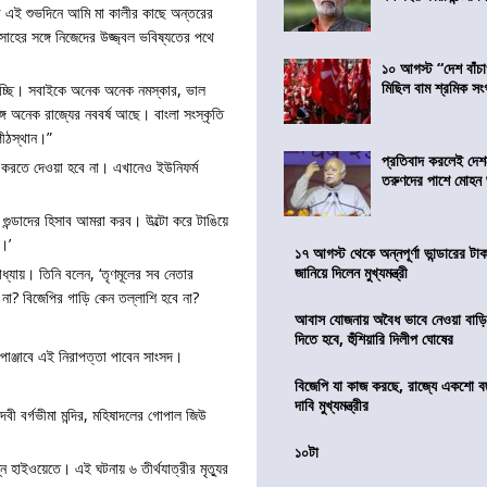
কের এই শুভদিনে আমি মা কালীর কাছে অন্তরের
উৎসাহের সঙ্গে নিজেদের উজ্জ্বল ভবিষ্যতের পথে
১০ আগস্ট “দেশ বাঁচ
মিছিল বাম শ্রমিক স
 জানাচ্ছি। সবাইকে অনেক অনেক নমস্কার, ভাল
ে অনেক রাজ্যের নববর্ষ আছে। বাংলা সংস্কৃতি
পীঠস্থান।”
প্রতিবাদ করলেই দেশ
ে করতে দেওয়া হবে না। এখানেও ইউনিফর্ম
তরুণদের পাশে মোহন
গুন্ডাদের হিসাব আমরা করব। উল্টো করে টাঙিয়ে
ব।’
১৭ আগস্ট থেকে অন্নপূর্ণা ভান্ডারের টা
জানিয়ে দিলেন মুখ্যমন্ত্রী
োপাধ্যায়। তিনি বলেন, ‘তৃণমূলের সব নেতার
বে না? বিজেপির গাড়ি কেন তল্লাশি হবে না?
আবাস যোজনায় অবৈধ ভাবে নেওয়া বাড়ি
দিতে হবে, হুঁশিয়ারি দিলীপ ঘোষের
 পাঞ্জাবে এই নিরাপত্তা পাবেন সাংসদ।
বিজেপি যা কাজ করছে, রাজ্যে একশো ব
দাবি মুখ্যমন্ত্রীর
েবী বর্গভীমা মন্দির, মহিষাদলের গোপাল জিউ
১০টা
্নি হাইওয়েতে। এই ঘটনায় ৬ তীর্থযাত্রীর মৃত্যুর