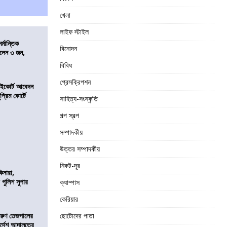
খেলা
লাইফ স্টাইল
্মান্তিক
বিনোদন
রালেন ৩ জন,
বিবিধ
প্রেসক্রিপশন
হাইকোর্ট আবেদন
্রিম কোর্টে
সাহিত্য-সংস্কৃতি
গল্প স্বল্প
সম্পাদকীয়
উত্তর সম্পাদকীয়
নিকট-দূর
িনারা,
 পুলিশ সুপার
ক্যাম্পাস
কেরিয়ার
তরুণ তেজপালের
ছোটোদের পাতা
ির্দেশ আদালতের