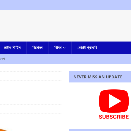
লাইফ স্টাইল
বিনোদন
বিবিধ
ফোটো গ্যালারি
দেশ
নায় প্রাণ হারালেন ৩ জন, আহত আরও ৮ জন
আমার বাংলা
NEVER MISS AN UPDATE
জ করতেই ফের সুপ্রিম কোর্টে আর্জি অভিষেকের
আমার বাংলা
জেলা পুলিশ সুপার কী বললেন
আমার বাংলা
কারাদন্ডের নির্দেশ আদালতের
এক নজরে
রধোর, উত্তেজনা ডোমজুর এলাকায়..
বাংলা