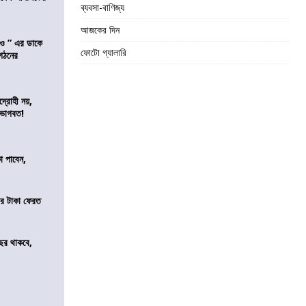
ব্যবসা-বাণিজ্য
আজকের দিন
াও ” এর ডাকে
ফোটো গ্যালারি
ংগঠনের
দ্রোহী নয়,
 ভাগবত!
কা পাবেন,
র টাকা ফেরত
ছর থাকবে,