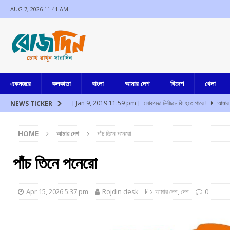
AUG 7, 2026 11:41 AM
একনজরে
কলকাতা
বাংলা
আমার দেশ
বিদেশ
খেলা
[ Jan 9, 2019 11:59 pm ]
লোকসভা নির্বাচনে কি হতে পারে !
আমার 
NEWS TICKER
[ Aug 7, 2026 11:37 am ]
সাত সকালে ইটাহারে মর্মান্তিক পথদুর্ঘট
HOME
আমার দেশ
পাঁচ তিনে পনেরো
[ Aug 7, 2026 10:59 am ]
বিদেশ যেতে মরিয়া, হাইকোর্ট আবেদন খারি
[ Aug 7, 2026 9:53 am ]
দশে দশ
আমার দেশ
পাঁচ তিনে পনেরো
[ Aug 7, 2026 8:35 am ]
দুঃসাহসিক ডাকাতির কিনারা, সাংবাদিক বৈঠকে 
[ Aug 7, 2026 2:31 am ]
তহেলকা প্রতিষ্ঠাতা তরুণ তেজপালের দশ বছর 
Apr 15, 2026 5:37 pm
Rojdin desk
আমার দেশ
,
দেশ
0
[ Jul 17, 2024 3:35 pm ]
চুরির অপবাদে একই পরিবারের ৩ সদস্যকে মা