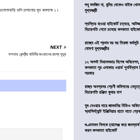
শুধু মসজিদ না, মন্দির থেকেও মাইক খোলা
 এলোপাথাড়ি গুলি চালানোয় মৃত কমপক্ষে ১।
মুখ্যমন্ত্রী
স্বস্তির হাওয়া হাইকোর্ট চত্বরে, আটজ
বিচারপতি পেতে চলেছে কলকাতা হাইকোর
রাজ্যে এই প্রথম ঘর ঘর তিরঙ্গা কর্মসূচ
NEXT
ঘোষণা মুখ্যমন্ত্রীর
ফলতায় কেন্দ্রীয় বাহিনীর জওয়ানের রহস্য মৃত্যু
১২ অগস্ট বিধানসভার বিশেষ অধিবেশন,
কলকাতা পুর এলাকার ওয়ার্ড পুনর্বিন্যা
সরকার
রাজ্য অনগ্রসর শ্রেণী কমিশনের নেতৃত্ব
বিচারপতি রঞ্জিত কুমার বাগ
ঘুষ নেওয়ার দায়ে জামবনির বিডিও অফিস
অ্যাসিস্ট্যান্ট ইঞ্জিনিয়ার হাতে নাতে গ্র
গুণ্ডাদমন বিলকে চ্যালেঞ্জ করে জনস্বার্
করল কলকাতা হাইকোর্ট