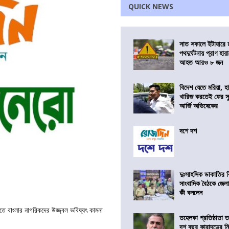
QUICK NEWS
সাত সকালে ইটাহারে মর
পথদুর্ঘটনায় প্রাণ হা
আহত আরও ৮ জন
বিদেশ যেতে মরিয়া, 
খারিজ করতেই ফের সুপ
আর্জি অভিষেকের
দশে দশ
দুঃসাহসিক ডাকাতির ক
সাংবাদিক বৈঠকে জেলা
কী বললেন
চিঠিতে বাংলার নাগরিকদের উজ্জ্বল ভবিষ্যৎ কামনা
তহেলকা প্রতিষ্ঠাতা 
দশ বছর কারাদন্ডের ন