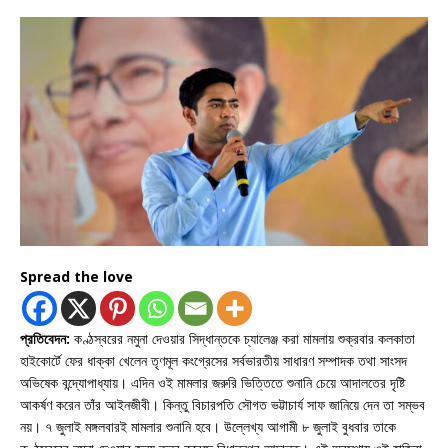
Spread the love
প্রতিবেদন:
কণ্ঠস্বরের নমুনা দেওয়ার সিদ্ধান্তকে চ্যালেঞ্জ করা মামলায় শুক্রবার কলকাতা
হাইকোর্টে ফের ধাক্কা খেলেন তৃণমূল কংগ্রেসের সর্বভারতীয় সাধারণ সম্পাদক তথা সাংসদ
অভিষেক বন্দ্যোপাধ্যায়। এদিন ওই মামলার জরুরি ভিত্তিতে শুনানি চেয়ে আদালতের দৃষ্টি
আকর্ষণ করেন তাঁর আইনজীবী। কিন্তু বিচারপতি সৌগত ভট্টাচার্য সাফ জানিয়ে দেন তা সম্ভব
নয়। ৭ জুলাই মঙ্গলবারই মামলার শুনানি হবে। উল্লেখ্য আগামী ৮ জুলাই বুধবার তাকে