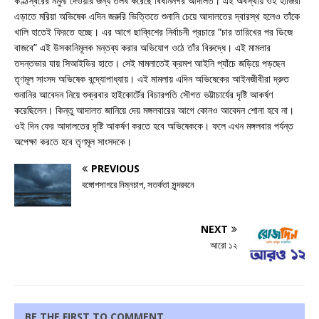
কণ্ঠস্বরের নমুনা দেওয়ার জন্য তলব করেছে বিধাননগর আদালত। এই অবস্থায় ওই হাজিরা
এড়াতে মরিয়া অভিষেক এদিন জরুরি ভিত্তিতে শুনানি চেয়ে আদালতের দ্বারস্থ হলেও তাঁকে
খালি হাতেই ফিরতে হচ্ছে। এর আগে ছাব্বিশের নির্বাচনী প্রচারে “চার তারিখের পর ডিজে
বাজবে” এই উসকানিমূলক মন্তব্য করার অভিযোগ ওঠে তাঁর বিরুদ্ধে। এই মামলার
তদন্তভার যায় সিআইডির হাতে। সেই মামলাতেই ক্রমশ আইনি প্যাঁচে জড়িয়ে পড়ছেন
তৃণমূল সাংসদ অভিষেক বন্দ্যোপাধ্যায়। এই মামলায় এদিন অভিষেকের আইনজীবীরা দ্রুত
শুনানির আবেদন নিয়ে শুক্রবার হাইকোর্টের বিচারপতি সৌগত ভট্টাচার্যের দৃষ্টি আকর্ষণ
করেছিলেন। কিন্তু আদালত জানিয়ে দেয় মঙ্গলবারের আগে কোনও আবেদন শোনা হবে না।
ওই দিন ফের আদালতের দৃষ্টি আকর্ষণ করতে হবে অভিষেককে। ফলে এখন মঙ্গলবার পর্যন্ত
অপেক্ষা করতে হবে তৃণমূল সাংসদকে।
PREVIOUS
বঙ্গোপসাগরে নিম্নচাপ, সতর্কতা সুন্দরবনে
NEXT
আরো ১২
BE THE FIRST TO COMMENT