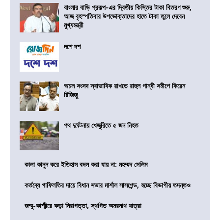
বাংলার বাড়ি প্রকল্প-এর দ্বিতীয় কিস্তির টাকা বিতরণ শুরু,
আজ বৃহস্পতিবার উপভোক্তাদের হাতে টাকা তুলে দেবেন
মুখ্যমন্ত্রী
দশে দশ
অচল সংসদ স্বাভাবিক রাখতে রাহুল গান্ধী সমীপে কিরেন
রিজিজু
পথ দুর্ঘটনায় খেজুরিতে ৫ জন নিহত
কালা কানুন করে ইতিহাস বদল করা যায় না: মহম্মদ সেলিম
কর্তব্যে গাফিলতির দায়ে বিধান সভার মার্শাল সাসপেন্ড, হচ্ছে বিভাগীয় তদন্তও
জম্মু-কাশ্মীরে কড়া নিরাপত্তা, স্থগিত অমরনাথ যাত্রা