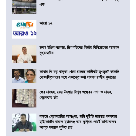
এক
আরো ১২
ডবল ইঞ্জিন সরকার, শিল্পপতিদের নির্ভয়ে বিনিয়োগের আহবান
মুখ্যমন্ত্রীর
আবার কি বড় ধাক্কা খেতে চলেছে কালীঘাট তৃণমূল? কাকলি
ঘোষদস্তিদারের সঙ্গে একান্তে কথা সাংসদ রাজীব কুমারের
ফের মালদহ, ফের উদ্ধার বিপুল অঙ্কের নগদ ও মাদক,
গ্রেফতার দুই
বাড়ছে গ্রেফতারির আশঙ্কা, জমি দূর্নীতি মামলায় কলকাতা
হাইকোর্টের রায়কে চ্যালেঞ্জ করে সুপ্রিম কোর্টে অভিষেকের
আপ্ত সহায়ক সুমিত রায়