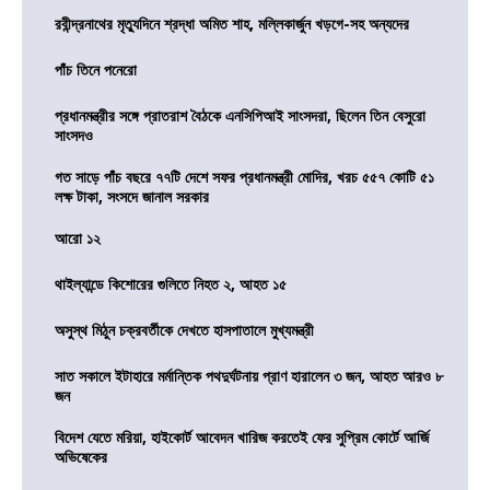
রবীন্দ্রনাথের মৃত্যুদিনে শ্রদ্ধা অমিত শাহ, মল্লিকার্জুন খড়গে-সহ অন্যদের
পাঁচ তিনে পনেরো
প্রধানমন্ত্রীর সঙ্গে প্রাতরাশ বৈঠকে এনসিপিআই সাংসদরা, ছিলেন তিন বেসুরো
সাংসদও
গত সাড়ে পাঁচ বছরে ৭৭টি দেশে সফর প্রধানমন্ত্রী মোদির, খরচ ৫৫৭ কোটি ৫১
লক্ষ টাকা, সংসদে জানাল সরকার
আরো ১২
থাইল্যান্ডে কিশোরের গুলিতে নিহত ২, আহত ১৫
অসুস্থ মিঠুন চক্রবর্তীকে দেখতে হাসপাতালে মুখ্যমন্ত্রী
সাত সকালে ইটাহারে মর্মান্তিক পথদুর্ঘটনায় প্রাণ হারালেন ৩ জন, আহত আরও ৮
জন
বিদেশ যেতে মরিয়া, হাইকোর্ট আবেদন খারিজ করতেই ফের সুপ্রিম কোর্টে আর্জি
অভিষেকের