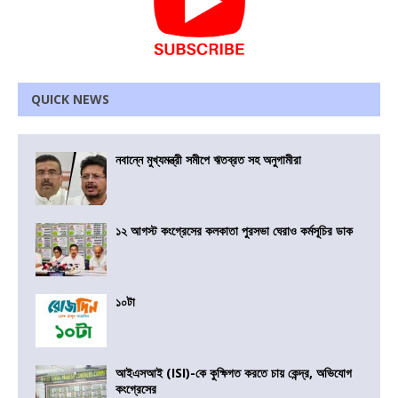
QUICK NEWS
নবান্নে মুখ্যমন্ত্রী সমীপে ঋতব্রত সহ অনুগামীরা
১২ আগস্ট কংগ্রেসের কলকাতা পুরসভা ঘেরাও কর্মসূচির ডাক
১০টা
আইএসআই (ISI)-কে কুক্ষিগত করতে চায় কেন্দ্র, অভিযোগ
কংগ্রেসের