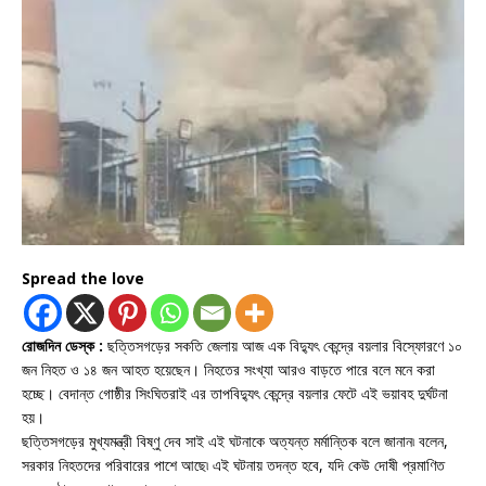
Spread the love
রোজদিন ডেস্ক :
ছত্তিসগড়ের সকতি জেলায় আজ এক বিদ্যুৎ কেন্দ্রে বয়লার বিস্ফোরণে ১০
জন নিহত ও ১৪ জন আহত হয়েছেন। নিহতের সংখ্যা আরও বাড়তে পারে বলে মনে করা
হচ্ছে। বেদান্ত গোষ্ঠীর সিংঘিতরাই এর তাপবিদ্যুৎ কেন্দ্রে বয়লার ফেটে এই ভয়াবহ দুর্ঘটনা
হয়।
ছত্তিসগড়ের মুখ্যমন্ত্রী বিষ্ণু দেব সাই এই ঘটনাকে অত্যন্ত মর্মান্তিক বলে জানান৷ বলেন,
সরকার নিহতদের পরিবারের পাশে আছে৷ এই ঘটনায় তদন্ত হবে, যদি কেউ দোষী প্রমাণিত