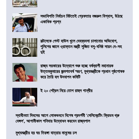
সভাধিপতি নির্বাচন মিটতেই গ্রেফতার নজরুল বিশ্বাস, উঠছে
একাধিক প্রশ্ন
সল্টলেকে গেস্ট হাউস খুলে দেহব্যবসা চালানোর অভিযোগ,
পুলিশের জালে ও্রাক্তন মন্ত্রী সুজিত বসু-ঘনিষ্ঠ সায়ন দে-সহ
দুই
রাজ্য সরকারের উদ্যোগে শুরু হচ্ছে বর্ষব্যাপী মহানায়ক
উত্তমকুমারের জন্মশতবর্ষ স্মরণ, মুখ্যমন্ত্রীকে প্রধান পৃষ্ঠপোষক
করে তৈরি হল উদযাপন কমিটি
ই ২০ পেট্রল নিয়ে তোপ রাহুল গান্ধীর
স্বাধীনতা দিবসের আগে লোকভবনে বিশেষ প্রদর্শনী ‘সেলিব্রেটিং ফ্রিডম থ্রু
বেঙ্গল’, আগামীকাল শনিবার উদ্বোধন করবেন রাজ্যপাল
মুখ্যমন্ত্রীর হর ঘর তিরঙ্গা যাত্রায় মানুষের ঢল