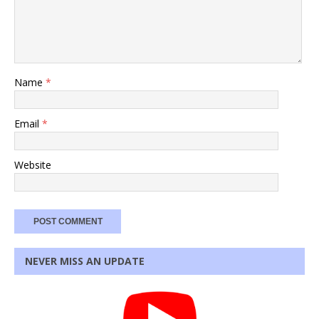
Name
*
Email
*
Website
NEVER MISS AN UPDATE