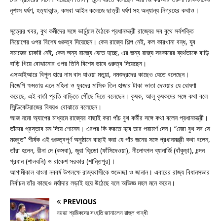
নৃশংস ধর্ষণ, হত্যাকান্ড, কসবা আইন কলেজে ছাত্রী ধর্ষণ সহ অন্যান্য নিগ্রহের কথাও।
সূত্রের খবর, বুথ কর্মীদের সঙ্গে ভার্চুয়াল বৈঠকে প্রধানমন্ত্রী রাজ্যের সব বুথে সর্বশক্তি
নিয়োগের ওপর বিশেষ গুরুত্ব দিয়েছেন। কেন রাজ্যে শিল্প নেই, কল কারখানা বন্ধ, যুব
সমাজের চাকরি নেই, কেন অন্য রাজ্যে যেতে হচ্ছে, এর জন্য রাজ্য সরকারের ব্যর্থতাকে বাড়ি
বাড়ি গিয়ে বোঝানোর ওপর তিনি বিশেষ ভাবে গুরুত্ব দিয়েছেন।
এসআইআরে বিপুল হারে নাম বাদ যাওয়া মতুয়া, নমশুদ্রদের কাছেও যেতে বলেছেন।
বিজেপি ক্ষমতায় এলে মহিলা ও যুবদের মাসিক তিন হাজার টাকা ভাতা দেওয়ার যে ঘোষণা
করেছে, এই বার্তা প্রতি বাড়িতে পৌঁছে দিতে বলেছেন। কৃষক, আলু কৃষকদের সঙ্গে কথা বলে
সিন্ডিকেটরাজের বিষয়ও বোঝাতে বলেছেন।
আজ নমো অ্যাপের মাধ্যমে রাজ্যের বাছাই করা পাঁচ বুথ কর্মীর সঙ্গে কথা বলেন প্রধানমন্ত্রী।
তাঁদের প্রস্তাব মন দিয়ে শোনেন। এরপর কি করতে হবে তার পরামর্শ দেন। “মেরা বুথ সব সে
মজবুত” শীর্ষক এই গুরুত্বপূর্ণ অনুষ্ঠানে বাছাই করা যে পাঁচ জনের সঙ্গে প্রধানমন্ত্রী কথা বলেন,
তাঁরা হলেন, রীনা দে (কসবা), জুরা কিন্ডো (ফাঁসিদেওয়া), নীলোৎপল ব্যানার্জি (বাঁকুড়া), চন্দন
প্রধান (শালবনি) ও রাকেশ সরকার (শান্তিপুর)।
আগামীকাল বাংলা নববর্ষ উপলক্ষে রাজ্যবাসীকে শুভেচ্ছা ও জানান। এবারের রাজ্য বিধানসভার
নির্বাচন তাঁর কাছেও মর্যাদার লড়াই হয়ে উঠেছে বলে অভিজ্ঞ মহল মনে করেন।
PREVIOUS
নয়ডা শ্রমিকদের সংহতি জানালেন রাহুল গান্ধী