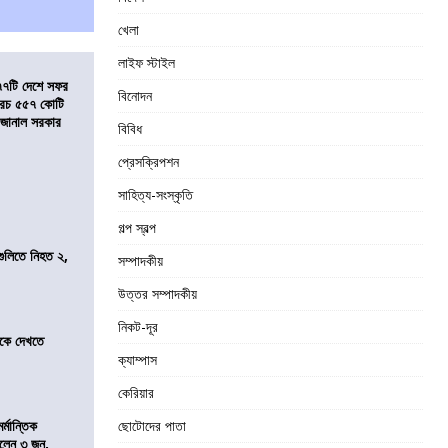
খেলা
লাইফ স্টাইল
৭৭টি দেশে সফর
বিনোদন
, খরচ ৫৫৭ কোটি
ে জানাল সরকার
বিবিধ
প্রেসক্রিপশন
সাহিত্য-সংস্কৃতি
গল্প স্বল্প
 গুলিতে নিহত ২,
সম্পাদকীয়
উত্তর সম্পাদকীয়
নিকট-দূর
তীকে দেখতে
ক্যাম্পাস
কেরিয়ার
্মান্তিক
ছোটোদের পাতা
রালেন ৩ জন,