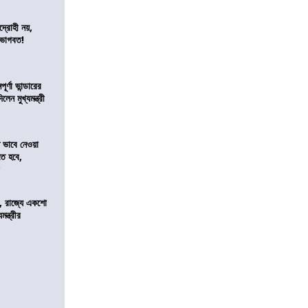
দ্রোহী নয়,
 ভাগবত!
র্ণা ভান্ডারের
েন মুখ্যমন্ত্রী
ভাবে নেওয়া
তে হবে,
র
, রাজ্যে একশো
ন্ত্রীর