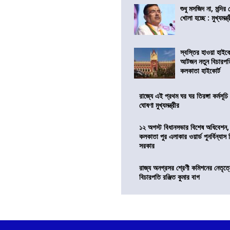
শুধু মসজিদ না, মন্দি
খোলা হচ্ছে : মুখ্যমন্ত্
স্বস্তির হাওয়া হাইকো
আটজন নতুন বিচারপত
কলকাতা হাইকোর্ট
রাজ্যে এই প্রথম ঘর ঘর তিরঙ্গা কর্মসূচ
ঘোষণা মুখ্যমন্ত্রীর
১২ অগস্ট বিধানসভার বিশেষ অধিবেশন,
কলকাতা পুর এলাকার ওয়ার্ড পুনর্বিন্যা
সরকার
রাজ্য অনগ্রসর শ্রেণী কমিশনের নেতৃত্ব
বিচারপতি রঞ্জিত কুমার বাগ