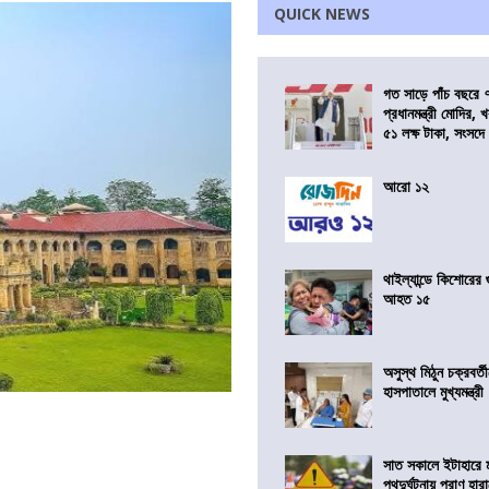
QUICK NEWS
গত সাড়ে পাঁচ বছরে 
প্রধানমন্ত্রী মোদির
৫১ লক্ষ টাকা, সংসদ
আরো ১২
থাইল্যান্ডে কিশোরের
আহত ১৫
অসুস্থ মিঠুন চক্রবর্
হাসপাতালে মুখ্যমন্ত্রী
সাত সকালে ইটাহারে মর
পথদুর্ঘটনায় প্রাণ হা