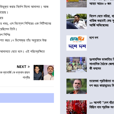
আহত আরও ৮ জন
নথিভুক্ত করার নির্দেশ দিলো আদালত। আজ
দিয়েছে।
বিদেশ যেতে মরিয়া, 
ষয়ে
খারিজ করতেই ফের সুপ
রের খবর, এস ভিগ্নেশ শিশিরের এক পিটিসানের
আর্জি অভিষেকের
রেছিলেন তিনি।
েশ শিশির
দশে দশ
গত বছর ১৭ ডিসেম্বর তাঁর অনুরোধে উচ্চ
 আদালতে যেতে বলে। এই পরিপ্রেক্ষিতে
দুঃসাহসিক ডাকাতির ক
সাংবাদিক বৈঠকে জেলা
NEXT
কী বললেন
 ব্যানার্জি কে ধন্যবাদ রাহুল
গান্ধীর
তহেলকা প্রতিষ্ঠাতা 
দশ বছর কারাদন্ডের ন
১০ আগস্ট “দেশ বাঁচ
মিছিল বাম শ্রমিক স