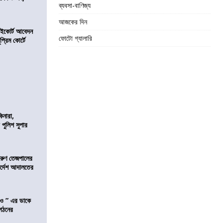
ব্যবসা-বাণিজ্য
আজকের দিন
হাইকোর্ট আবেদন
ফোটো গ্যালারি
্রিম কোর্টে
িনারা,
 পুলিশ সুপার
তরুণ তেজপালের
ির্দেশ আদালতের
াও ” এর ডাকে
ংগঠনের