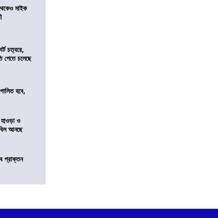
র থেকেও মাইক
রী
র্ট চত্বরে,
ি পেতে চলেছে
ি পালিত হবে,
 হাওড়া ও
স বিল আনছে
ে প্রাক্তন