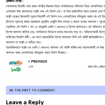
রোজদিন ডেস্ক :
লোকসভার বিরোধী নেতা রাহুল গান্ধীর বিরুদ্ধে দ্বৈত নাগরিকত্বর অভিযোগ নিয়ে এফআইআর 
এলাহাবাদ উচ্চ আদালতের লক্ষ্ণৌ বেঞ্চ এই নির্দেশ দেয়। যা নিয়ে রাজনৈতিক মহলে চাঞ্চল্য দেখা 
লক্ষ্ণৌ বেঞ্চের বিচারপতি সুভাষ বিদ্যার্থী এই নির্দেশ দেন।এফআইআর নথিভুক্ত করার পর এই বি
(উত্তর প্রদেশ) রাজ্য সরকারকে কেন্দ্রীয় এজেন্সি দিয়ে তদন্ত ও করতে বলেছে আদালত। সূত্
প্রেক্ষিতে এই নির্দেশ। গত ২৮ জানুয়ারি এমপি / এমএলএ-র বিশেষ আদালতেও এই অভিযোগ ক
বিশেষ আদালত জানিয়ে দেয়, নাগরিকত্ব বিবেচনা তাদের আওতায় পড়ে না। অভিযোগকারী ভিগ্ন
কর্ণাটকের বিজেপি কর্মী। এর আগে রায়বেরিলির বিশেষ আদালতে তিনি এই আর্জি জানিয়েছিলেন। 
আদালত তা লক্ষ্ণৌ-এ পাঠিয়ে দেয়।
প্রাথমিকভাবে লক্ষ্ণৌ-এর এমপি / এমএলএ আদালত এই আর্জি খারিজ করে আবেদনকারী কে উচ্চ
আদালত আজ এফআইআর নথিভুক্ত করার নির্দেশ দিয়েছে।
PREVIOUS
১০টা
মহিলা বিল, অভিষেক
BE THE FIRST TO COMMENT
Leave a Reply