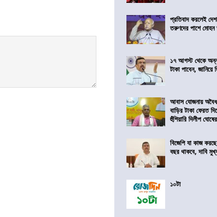
প্রতিবাদ করলেই দেশ
তরুণদের পাশে মোহন
১৭ আগস্ট থেকে অন্নপূ
টাকা পাবেন, জানিয়ে দিল
আবাস যোজনায় অবৈধ 
বাড়ির টাকা ফেরত দি
হুঁশিয়ারি দিলীপ ঘোষে
বিজেপি যা কাজ করছে
বছর থাকবে, দাবি মুখ্যম
১০টা