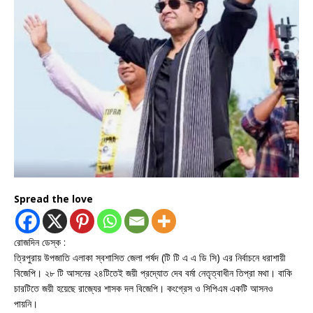
Spread the love
রোজদিন ডেস্ক :
ত্রিপুরায় উপজাতি এলাকা স্বশাসিত জেলা পর্ষদ (টি টি এ এ ডি সি) এর নির্বাচনে ধরাশায়ী
বিজেপি। ২৮ টি আসনের ২৪টিতেই জয়ী প্রদ্যোত দেব বর্মা নেতৃত্বাধীন তিপ্রা মথা। বাকি
চারটিতে জয়ী হয়েছে রাজ্যের শাসক দল বিজেপি। কংগ্রেস ও সিপিএম একটি আসনও
পায়নি।