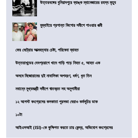
উত্তরবঙ্গের বুনিয়াদপুরে ব্যাঙ্ক ম্যানেজারের রহস্য মৃত্যু
মুম্বাইয়ে প্রশান্ত কিশোর সমীপে পাওয়ার পত্মী
ফের মেট্রোয় আত্মহত্যার চেষ্টা, পরিষেবা ব্যাহত
উত্তরাখন্ডের দেবপ্রয়াগে খাদে গাড়ি পড়ে নিহত ৫, আহত এক
অসমে মিজোরামের দুই নাবালিকা অপহরণ, ধর্ষণ, ধৃত তিন
নবান্নে মুখ্যমন্ত্রী সমীপে ঋতব্রত সহ অনুগামীরা
১২ আগস্ট কংগ্রেসের কলকাতা পুরসভা ঘেরাও কর্মসূচির ডাক
১০টা
আইএসআই (ISI)-কে কুক্ষিগত করতে চায় কেন্দ্র, অভিযোগ কংগ্রেসের