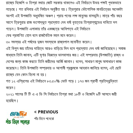
রাজ্যে বিজেপি ও তিপ্রা মথার জোট সরকার থাকলেও এই নির্বাচনে উভয় পক্ষই পৃথকভাবে
লড়েছে। গত রবিবার এই নির্বাচন অনুষ্ঠিত হয়। ত্রিপুরার ভৌগোলিক মানচিত্রের অনেকটা
অংশই এই উপজাতি অধ্যুষিত অঞ্চল। প্রায় পনের লক্ষ মানুষের বাসভূমি। মাত্র পাঁচ বছর
আগে ত্রিপুরার রাজ বংশোদ্ভূত প্রদ্যোত দেব বর্মা বৃহত্তর তিপ্রাল্যান্ডের দাবিতে দল
গড়েন। উপজাতি এলাকায় তাঁর একচ্ছত্র আধিপত্য এই নির্বাচনে
ফের প্রমাণিত হোল বলে রাজনৈতিক মহল মনে করেন।
৩০ সদস্যর এই পর্ষদের দুজন সদস্যকে রাজ্যপাল মনোনীত করেন।
এই বিপুল জয় তাঁদের দায়িত্ব আরও বাড়িয়ে দিল বলে প্রদ্যোত দেব বর্মা জানিয়েছেন। সমাজ
মাধ্যমে তিনি জানান, এটি ঘৃণার বিরুদ্ধে ভালবাসার জয়। এই সম্প্রদায় (উপজাতি) রাজ্য ও
দেশের জন্য কাজ করতে তিনি জয়ীদের আর্জি জানান। বলেন, সাধারণ মানুষ অসাধারণ কাজ
করেছেন। তিনি উপজাতি সম্প্রদায় ও আগামী প্রজন্মকে আহবান জানিয়ে বলেন, এই ছোট
রাজ্যে যেন কোন হিংসা না হয়।
গত ১২ এপ্রিলের এই নির্বাচনে ৮৩.৫০% ভোট পড়ে। ১৭৩ জন প্রার্থী প্রতিদ্বন্দ্বিতা
করেন।
২০২১ সালের টি টি এ এ ডি সি নির্বাচনে তিপ্রা মথা ১৮টি ও বিজেপি ৯টি আসনে জয়ী
হয়েছিল।
PREVIOUS
পাঁচ তিনে পনেরো