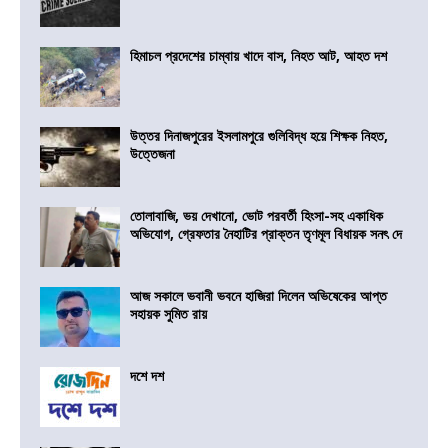
হিমাচল প্রদেশের চাম্বায় খাদে বাস, নিহত আট, আহত দশ
উত্তর দিনাজপুরের ইসলামপুরে গুলিবিদ্ধ হয়ে শিক্ষক নিহত,
উত্তেজনা
তোলাবাজি, ভয় দেখানো, ভোট পরবর্তী হিংসা-সহ একাধিক
অভিযোগ, গ্রেফতার নৈহাটির প্রাক্তন তৃণমূল বিধায়ক সনৎ দে
আজ সকালে ভবানী ভবনে হাজিরা দিলেন অভিষেকের আপ্ত
সহায়ক সুমিত রায়
দশে দশ