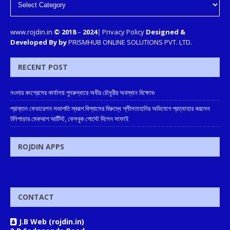
www.rojdin.in
© 2018
–
2024
|
Privacy Policy
Designed &
Developed By by
PRISMHUB ONLINE SOLUTIONS PVT. LTD.
RECENT POST
নওদার কংগ্রেসের কার্যালয় পুনরুদ্ধারে অধীর চৌধুরীর অবস্থান বিক্ষোভ
প্রাক্তন ফেডারেশন সভাপতি স্বরূপ বিশ্বাসের বিরুদ্ধে শ্লীলতাহানির অভিযোগ প্রত্যাহার করলেন
টলিপাড়ার মেকআপ আর্টিস্ট, ফেসবুক পোস্টে দিলেন সাফাই
ROJDIN APPS
CONTACT
J.B Web (rojdin.in)