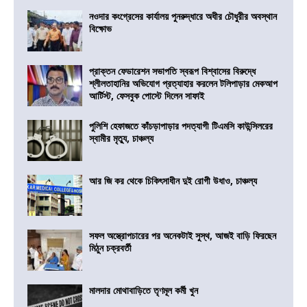
নওদার কংগ্রেসের কার্যালয় পুনরুদ্ধারে অধীর চৌধুরীর অবস্থান
বিক্ষোভ
প্রাক্তন ফেডারেশন সভাপতি স্বরূপ বিশ্বাসের বিরুদ্ধে
শ্লীলতাহানির অভিযোগ প্রত্যাহার করলেন টলিপাড়ার মেকআপ
আর্টিস্ট, ফেসবুক পোস্টে দিলেন সাফাই
পুলিশি হেফাজতে কাঁচড়াপাড়ার পদত্যাগী টিএমসি কাউন্সিলরের
স্বামীর মৃত্যু, চাঞ্চল্য
আর জি কর থেকে চিকিৎসাধীন দুই রোগী উধাও, চাঞ্চল্য
সফল অস্ত্রোপচারের পর অনেকটাই সুস্থ, আজই বাড়ি ফিরছেন
মিঠুন চক্রবর্তী
মালদার মোথাবাড়িতে তৃণমূল কর্মী খুন