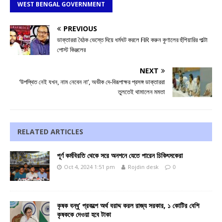
WEST BENGAL GOVERNMENT
PREVIOUS
ডাক্তাররা বৈঠক ভেস্তে দিয়ে ধর্মঘট করলে FIR করুন কুণালের হুঁশিয়ারির পাল্টা
পোস্ট কিঞ্জলের
NEXT
’উপস্থিত নেই যখন, নাম নেবেন না’, অভীক দে-বিরূপাক্ষর প্রসঙ্গ ডাক্তাররা
তুলতেই থামালেন মমতা
RELATED ARTICLES
পূর্ণ কর্মবিরতি থেকে সরে অনশনে যেতে পারেন চিকিৎসকেরা
Oct 4, 2024 1:51 pm
Rojdin desk
0
কৃষক বন্ধু’ প্রকল্পে অর্থ বরাদ্দ করল রাজ্য সরকার, ১ কোটির বেশি
কৃষককে দেওয়া হবে টাকা