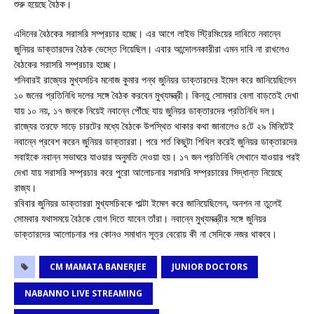
শুরু হয়েছে বৈঠক।
এদিনের বৈঠকের সরাসরি সম্প্রচার হচ্ছে। এর আগে লাইভ স্ট্রিমিংয়ের দাবিতে নবান্নে
জুনিয়র ডাক্তারদের বৈঠক ভেস্তে গিয়েছিল। এবার আন্দোলনকারীরা এমন দাবি না রাখলেও
বৈঠকের সরাসরি সম্প্রচার হচ্ছে।
শনিবারই রাজ্যের মুখ্যসচিব মনোজ কুমার পন্থ জুনিয়র ডাক্তারদের ইমেল করে জানিয়েছিলেন
১০ জনের প্রতিনিধি দলের সঙ্গে বৈঠক করবেন মুখ্যমন্ত্রী। কিন্তু সোমবার বেলা বাড়তেই দেখা
যায় ১০ নয়, ১৭ জনকে নিয়েই নবান্নে পৌঁছে যায় জুনিয়র ডাক্তারদের প্রতিনিধি দল।
রাজ্যের তরফে সাড়ে চারটের মধ্যে বৈঠকে উপস্থিত থাকার কথা জানালেও ৪টে ২৯ মিনিটেই
নবান্নে প্রবেশ করেন জুনিয়র ডাক্তাররা। পরে শর্ত কিছুটা শিথিল করেই জুনিয়র ডাক্তারদের
সবাইকে নবান্ন সভাঘরে যাওয়ার অনুমতি দেওয়া হয়। ১৭ জন প্রতিনিধি সেখানে যাওয়ার পরই
দেখা যায় সরাসরি সম্প্রচার করে পুরো আলোচনার সরাসরি সম্প্রচারের সিদ্ধান্ত নিয়েছে
রাজ্য।
রবিবার জুনিয়র ডাক্তাররা মুখ্যসচিবকে পাল্টা ইমেল করে জানিয়েছিলেন, অনশন না তুলেই
সোমবার যথাসময়ে বৈঠকে যোগ দিতে যাবেন তাঁরা। নবান্নে মুখ্যমন্ত্রীর সঙ্গে জুনিয়র
ডাক্তারদের আলোচনার পর কোনও সমাধান সূত্র বেরোয় কী না সেদিকে নজর থাকবে।
CM MAMATA BANERJEE
JUNIOR DOCTORS
NABANNO LIVE STREAMING