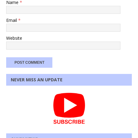
Name
*
Email
*
Website
NEVER MISS AN UPDATE