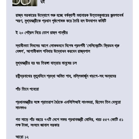
দুই
রাজ্য সরকারের উদ্যোগে শুরু হচ্ছে বর্ষব্যাপী মহানায়ক উত্তমকুমারের জন্মশতবর্ষ
স্মরণ, মুখ্যমন্ত্রীকে প্রধান পৃষ্ঠপোষক করে তৈরি হল উদযাপন কমিটি
ই ২০ পেট্রল নিয়ে তোপ রাহুল গান্ধীর
স্বাধীনতা দিবসের আগে লোকভবনে বিশেষ প্রদর্শনী ‘সেলিব্রেটিং ফ্রিডম থ্রু
বেঙ্গল’, আগামীকাল শনিবার উদ্বোধন করবেন রাজ্যপাল
মুখ্যমন্ত্রীর হর ঘর তিরঙ্গা যাত্রায় মানুষের ঢল
রবীন্দ্রনাথের মৃত্যুদিনে শ্রদ্ধা অমিত শাহ, মল্লিকার্জুন খড়গে-সহ অন্যদের
পাঁচ তিনে পনেরো
প্রধানমন্ত্রীর সঙ্গে প্রাতরাশ বৈঠকে এনসিপিআই সাংসদরা, ছিলেন তিন বেসুরো
সাংসদও
গত সাড়ে পাঁচ বছরে ৭৭টি দেশে সফর প্রধানমন্ত্রী মোদির, খরচ ৫৫৭ কোটি ৫১
লক্ষ টাকা, সংসদে জানাল সরকার
আরো ১২