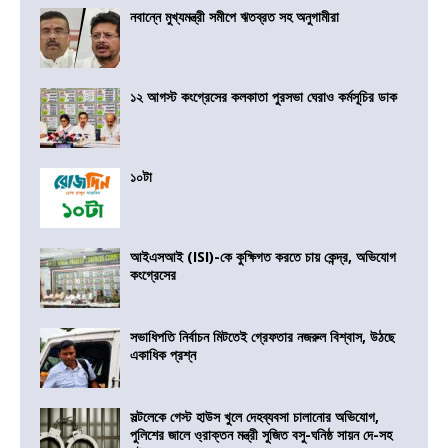
নবান্নে মুখ্যমন্ত্রী সমীপে ঋতব্রত সহ অনুগামীরা
১২ আগস্ট কংগ্রেসের কলকাতা পুরসভা ঘেরাও কর্মসূচির ডাক
১০টা
আইএসআই (ISI)-কে কুক্ষিগত করতে চায় কেন্দ্র, অভিযোগ
কংগ্রেসের
সভাধিপতি নির্বাচন মিটতেই গ্রেফতার নজরুল বিশ্বাস, উঠছে
একাধিক প্রশ্ন
সল্টলেকে গেস্ট হাউস খুলে দেহব্যবসা চালানোর অভিযোগ,
পুলিশের জালে ও্রাক্তন মন্ত্রী সুজিত বসু-ঘনিষ্ঠ সায়ন দে-সহ