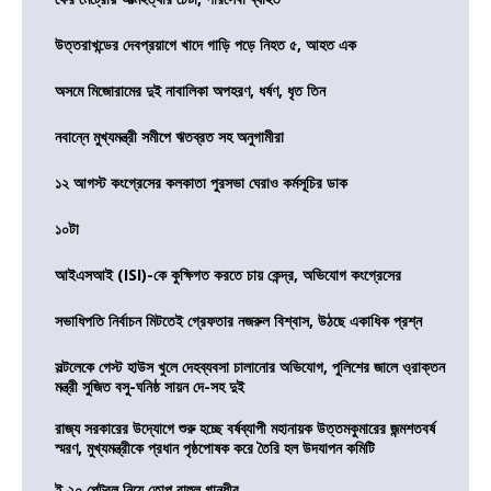
উত্তরাখন্ডের দেবপ্রয়াগে খাদে গাড়ি পড়ে নিহত ৫, আহত এক
অসমে মিজোরামের দুই নাবালিকা অপহরণ, ধর্ষণ, ধৃত তিন
নবান্নে মুখ্যমন্ত্রী সমীপে ঋতব্রত সহ অনুগামীরা
১২ আগস্ট কংগ্রেসের কলকাতা পুরসভা ঘেরাও কর্মসূচির ডাক
১০টা
আইএসআই (ISI)-কে কুক্ষিগত করতে চায় কেন্দ্র, অভিযোগ কংগ্রেসের
সভাধিপতি নির্বাচন মিটতেই গ্রেফতার নজরুল বিশ্বাস, উঠছে একাধিক প্রশ্ন
সল্টলেকে গেস্ট হাউস খুলে দেহব্যবসা চালানোর অভিযোগ, পুলিশের জালে ও্রাক্তন
মন্ত্রী সুজিত বসু-ঘনিষ্ঠ সায়ন দে-সহ দুই
রাজ্য সরকারের উদ্যোগে শুরু হচ্ছে বর্ষব্যাপী মহানায়ক উত্তমকুমারের জন্মশতবর্ষ
স্মরণ, মুখ্যমন্ত্রীকে প্রধান পৃষ্ঠপোষক করে তৈরি হল উদযাপন কমিটি
ই ২০ পেট্রল নিয়ে তোপ রাহুল গান্ধীর