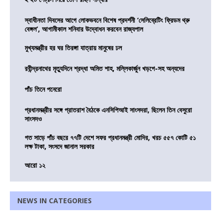
স্বাধীনতা দিবসের আগে লোকভবনে বিশেষ প্রদর্শনী ‘সেলিব্রেটিং ফ্রিডম থ্রু
বেঙ্গল’, আগামীকাল শনিবার উদ্বোধন করবেন রাজ্যপাল
মুখ্যমন্ত্রীর হর ঘর তিরঙ্গা যাত্রায় মানুষের ঢল
রবীন্দ্রনাথের মৃত্যুদিনে শ্রদ্ধা অমিত শাহ, মল্লিকার্জুন খড়গে-সহ অন্যদের
পাঁচ তিনে পনেরো
প্রধানমন্ত্রীর সঙ্গে প্রাতরাশ বৈঠকে এনসিপিআই সাংসদরা, ছিলেন তিন বেসুরো
সাংসদও
গত সাড়ে পাঁচ বছরে ৭৭টি দেশে সফর প্রধানমন্ত্রী মোদির, খরচ ৫৫৭ কোটি ৫১
লক্ষ টাকা, সংসদে জানাল সরকার
আরো ১২
NEWS IN CATEGORIES