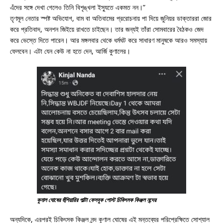
এঁদের সঙ্গে দেখা গেলেও তিনি বিশৃঙ্খলা ইস্যুতে একমত নন।”
তৃণমূল নেতার স্পষ্ট অভিযোগ, বাম বা অতিবামের প্ররোচনায় পা দিয়ে জুনিয়র ডাক্তাররা জোর
করে প্রতিবাদ, অনশন জিইয়ে রাখতে চাইছেন। তার জন্যই তাঁরা সোমবারের বৈঠকও জেদ
করে ভেস্তে দিতে পারেন। আর মঙ্গলবার থেকে ধর্মঘট করে সাধারণ মানুষকে আরও সমস্যায়
ফেলবেন। এটা যেন কেউ না হতে দেন, আর্জি কুণালের।
কুনাল ঘোষের হুঁশিয়ারির পাল্টা ফেসবুক পোস্ট চিকিৎসক কিঞ্জল নন্দের
অন্যদিকে, এরপরই চিকিৎসক কিঞ্জল নন্দ কুণাল ঘোষের এই মন্তব্যের পরিপ্রেক্ষিতে সোশ্যাল