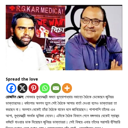
Spread the love
রোজদিন ডেক্স:
সোমবার মুখ্যমন্ত্রী মমতা বন্দ্যোপাধ্যায় নবান্নে বৈঠকে ডেকেছেন জুনিয়র
ডাক্তারদের। ধর্মতলার অনশন তুলে সেই বৈঠকে আসার বার্তা দেওয়া হলেও ডাক্তাররা তা
করছেন না। অনশনে থেকেই তাঁরা বৈঠকে যাবেন বলে জানিয়েছেন। পাশাপাশি তাঁদের এও
আশা, মুখ্যমন্ত্রী সদর্থক ভূমিকা নেবেন। এদিকে বৈঠক বিফলে গেলে মঙ্গলবার থেকেই স্বাস্থ্য
ধর্মঘটে যাওয়ার ডাক দিয়েছেন জুনিয়র ডাক্তাররা। সেই বিষয়ে এবার তাঁদের সরাসরি হুঁশিয়ারি