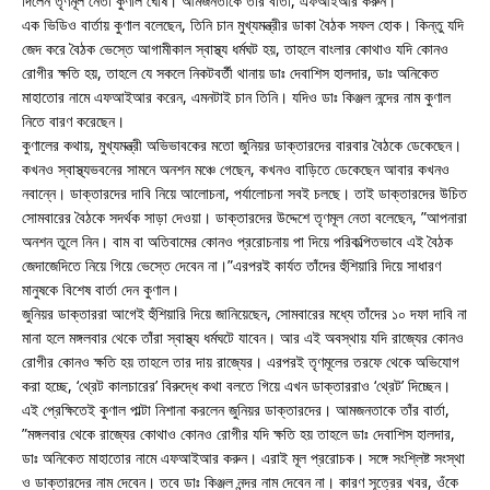
দিলেন তৃণমূল নেতা কুণাল ঘোষ। আমজনতাকে তাঁর বার্তা, এফআইআর করুন।
এক ভিডিও বার্তায় কুণাল বলেছেন, তিনি চান মুখ্যমন্ত্রীর ডাকা বৈঠক সফল হোক। কিন্তু যদি
জেদ করে বৈঠক ভেস্তে আগামীকাল স্বাস্থ্য ধর্মঘট হয়, তাহলে বাংলার কোথাও যদি কোনও
রোগীর ক্ষতি হয়, তাহলে যে সকলে নিকটবর্তী থানায় ডাঃ দেবাশিস হালদার, ডাঃ অনিকেত
মাহাতোর নামে এফআইআর করেন, এমনটাই চান তিনি। যদিও ডাঃ কিঞ্জল নন্দের নাম কুণাল
নিতে বারণ করেছেন।
কুণালের কথায়, মুখ্যমন্ত্রী অভিভাবকের মতো জুনিয়র ডাক্তারদের বারবার বৈঠকে ডেকেছেন।
কখনও স্বাস্থ্যভবনের সামনে অনশন মঞ্চে গেছেন, কখনও বাড়িতে ডেকেছেন আবার কখনও
নবান্নে। ডাক্তারদের দাবি নিয়ে আলোচনা, পর্যালোচনা সবই চলছে। তাই ডাক্তারদের উচিত
সোমবারের বৈঠকে সদর্থক সাড়া দেওয়া। ডাক্তারদের উদ্দেশে তৃণমূল নেতা বলেছেন, ”আপনারা
অনশন তুলে নিন। বাম বা অতিবামের কোনও প্ররোচনায় পা দিয়ে পরিকল্পিতভাবে এই বৈঠক
জেদাজেদিতে নিয়ে গিয়ে ভেস্তে দেবেন না।”এরপরই কার্যত তাঁদের হুঁশিয়ারি দিয়ে সাধারণ
মানুষকে বিশেষ বার্তা দেন কুণাল।
জুনিয়র ডাক্তাররা আগেই হুঁশিয়ারি দিয়ে জানিয়েছেন, সোমবারের মধ্যে তাঁদের ১০ দফা দাবি না
মানা হলে মঙ্গলবার থেকে তাঁরা স্বাস্থ্য ধর্মঘটে যাবেন। আর এই অবস্থায় যদি রাজ্যের কোনও
রোগীর কোনও ক্ষতি হয় তাহলে তার দায় রাজ্যের। এরপরই তৃণমূলের তরফে থেকে অভিযোগ
করা হচ্ছে, ‘থ্রেট কালচারের’ বিরুদ্ধে কথা বলতে গিয়ে এখন ডাক্তাররাও ‘থ্রেট’ দিচ্ছেন।
এই প্রেক্ষিতেই কুণাল পাল্টা নিশানা করলেন জুনিয়র ডাক্তারদের। আমজনতাকে তাঁর বার্তা,
”মঙ্গলবার থেকে রাজ্যের কোথাও কোনও রোগীর যদি ক্ষতি হয় তাহলে ডাঃ দেবাশিস হালদার,
ডাঃ অনিকেত মাহাতোর নামে এফআইআর করুন। এরাই মূল প্ররোচক। সঙ্গে সংশ্লিষ্ট সংস্থা
ও ডাক্তারদের নাম দেবেন। তবে ডাঃ কিঞ্জল নন্দর নাম দেবেন না। কারণ সূত্রের খবর, ওঁকে