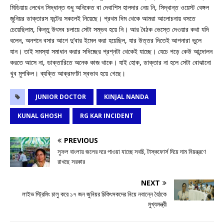
মিডিয়ায় লেখেন সিদ্ধান্ত শুধু অনিকেত বা দেবাশিস হালদার নেয় নি, সিদ্ধান্ত ওয়েস্ট বেঙ্গল
জুনিয়র ডাক্তারস ফন্টের সকলেই নিয়েছে। প্রথম দিম থেকে আমরা আলোচনায় বসতে
চেয়েছিলাম, কিন্তু উৎসব চলায়ে সেটা সম্ভব হয়ে নি। আর বৈঠক ভেস্তে দেওয়ার কথা যদি
বলেন, অনশনে বসার আগে দু’বার ইমেল করা হয়েছিল, যার উত্তর দিতেই আপনারা ভুলে
যান। তাই সমস্যা সমাধান করার সদিচ্ছের প্রশ্নটা থেকেই যাচ্ছে। যেচে পড়ে কেউ আন্দোলন
করতে আসে না, ডাক্তারিতে অনেক কাজ থাকে। যাই হোক, ডাক্তার না হলে সেটা বোঝানো
খুব মুশকিল। ব্যক্তি আক্রমণটা স্বভাব হয়ে গেছে।
JUNIOR DOCTOR
KINJAL NANDA
KUNAL GHOSH
RG KAR INCIDENT
PREVIOUS
সুফল বাংলায় জলের দরে পাওয়া যাচ্ছে সবচি, টাস্কফোর্স দিয়ে দাম নিয়ন্ত্রণে
রাখছে সরকার
NEXT
লাইভ স্ট্রিমিং চালু করে ১৭ জন জুনিয়র চিকিৎসকদের নিয়ে নবান্নে বৈঠকে
মুখ্যমন্ত্রী