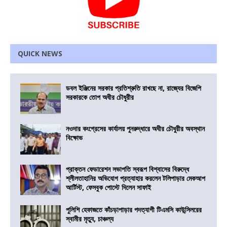
QUICK NEWS
ডবল ইঞ্জিনের সরকার প্রতিশ্রুতি রাখছে না, রাজ্যের বিজেপি
সরকারকে তোপ অধীর চৌধুরীর
নওদার কংগ্রেসের কার্যালয় পুনরুদ্ধারে অধীর চৌধুরীর অবস্থান
বিক্ষোভ
প্রাক্তন ফেডারেশন সভাপতি স্বরূপ বিশ্বাসের বিরুদ্ধে
শ্লীলতাহানির অভিযোগ প্রত্যাহার করলেন টলিপাড়ার মেকআপ
আর্টিস্ট, ফেসবুক পোস্টে দিলেন সাফাই
পুলিশি হেফাজতে কাঁচড়াপাড়ার পদত্যাগী টিএমসি কাউন্সিলরের
স্বামীর মৃত্যু, চাঞ্চল্য