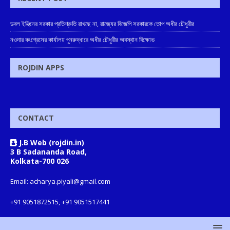
ডবল ইঞ্জিনের সরকার প্রতিশ্রুতি রাখছে না, রাজ্যের বিজেপি সরকারকে তোপ অধীর চৌধুরীর
নওদার কংগ্রেসের কার্যালয় পুনরুদ্ধারে অধীর চৌধুরীর অবস্থান বিক্ষোভ
ROJDIN APPS
CONTACT
J.B Web (rojdin.in)
3 B Sadananda Road,
Kolkata-700 026
Email: acharya.piyali@gmail.com
+91 9051872515, +91 9051517441