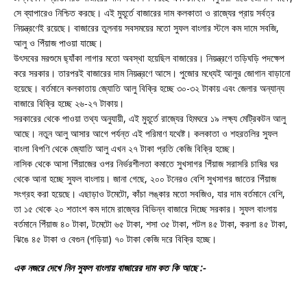
সে ব্যাপারেও নিশ্চিত করছে। এই মুহূর্তে বাজারের দাম কলকাতা ও রাজ্যের প্রায় সর্বত্র
নিয়ন্ত্রণেই রয়েছে। বাজারের তুলনায় সবসময়ের মতো সুফল বাংলার স্টলে কম দামে সবজি,
আলু ও পিঁয়াজ পাওয়া যাচ্ছে।
উৎসবের মরশুমে ছ্যাঁকা লাগার মতো অবস্থা হয়েছিল বাজারের। নিয়ন্ত্রণে তড়িঘড়ি পদক্ষেপ
করে সরকার। তারপরই বাজারের দাম নিয়ন্ত্রণে আসে। পুজোর মধ্যেই আলুর জোগান বাড়ানো
হয়েছে। বর্তমানে কলকাতায় জ্যোতি আলু বিক্রি হচ্ছে ৩০-৩২ টাকায় এবং জেলার অন্যান্য
বাজারে বিক্রি হচ্ছে ২৬-২৭ টাকায়।
সরকারের থেকে পাওয়া তথ্য অনুযায়ী, এই মুহূর্তে রাজ্যের হিমঘরে ১৯ লক্ষ্য মেট্রিকটন আলু
আছে। নতুন আলু আসার আগে পর্যন্ত এই পরিমাণ যথেষ্ট। কলকাতা ও শহরতলির সুফল
বাংলা বিপণি থেকে জ্যোতি আলু এখন ২৭ টাকা প্রতি কেজি বিক্রি হচ্ছে।
নাসিক থেকে আসা পিঁয়াজের ওপর নির্ভরশীলতা কমাতে সুখসাগর পিঁয়াজ সরাসরি চাষির ঘর
থেকে আনা হচ্ছে সুফল বাংলায়। জানা গেছে, ২০০ টনেরও বেশি সুখসাগর জাতের পিঁয়াজ
সংগ্রহ করা হয়েছে। এছাড়াও টমেটো, কাঁচা লঙ্কার মতো সবজিও, যার দাম বর্তমানে বেশি,
তা ১৫ থেকে ২০ শতাংশ কম দামে রাজ্যের বিভিন্ন বাজারে দিচ্ছে সরকার। সুফল বাংলায়
বর্তমানে পিঁয়াজ ৪০ টাকা, টমেটো ৬৫ টাকা, শসা ৩৫ টাকা, পটল ৪৫ টাকা, করলা ৪৫ টাকা,
ঝিঙে ৪৫ টাকা ও বেগুন (গড়িয়া) ৭০ টাকা কেজি দরে বিক্রি হচ্ছে।
এক নজরে দেখে নিন সুফল বাংলায় বাজারের দাম কত কি আছে :-