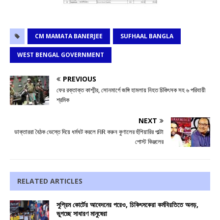
CM MAMATA BANERJEE
SUFHAAL BANGLA
WEST BENGAL GOVERNMENT
PREVIOUS
ফের রক্তাক্ত কাশ্মীর, সোনমার্গে জঙ্গি হামলায় নিহত চিকিৎসক সহ ৬ পরিযায়ী
শ্রমিক
NEXT
ডাক্তাররা বৈঠক ভেস্তে দিয়ে ধর্মঘট করলে FIR করুন কুণালের হুঁশিয়ারির পাল্টা
পোস্ট কিঞ্জলের
RELATED ARTICLES
সুপ্রিম কোর্টের আবেদনের পরেও, চিকিৎসকেরা কর্মবিরতিতে অনড়,
ভুগচ্ছে সাধারণ মানুষেরা