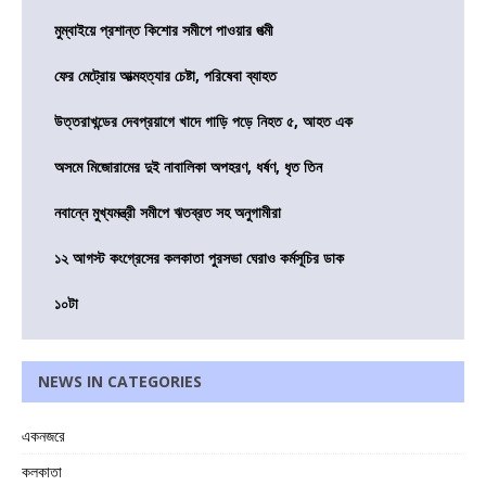
মুম্বাইয়ে প্রশান্ত কিশোর সমীপে পাওয়ার পত্মী
ফের মেট্রোয় আত্মহত্যার চেষ্টা, পরিষেবা ব্যাহত
উত্তরাখন্ডের দেবপ্রয়াগে খাদে গাড়ি পড়ে নিহত ৫, আহত এক
অসমে মিজোরামের দুই নাবালিকা অপহরণ, ধর্ষণ, ধৃত তিন
নবান্নে মুখ্যমন্ত্রী সমীপে ঋতব্রত সহ অনুগামীরা
১২ আগস্ট কংগ্রেসের কলকাতা পুরসভা ঘেরাও কর্মসূচির ডাক
১০টা
NEWS IN CATEGORIES
একনজরে
কলকাতা