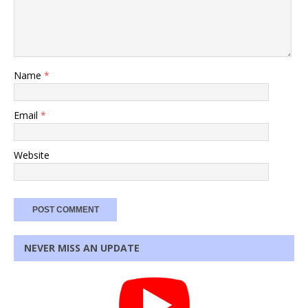
Name
*
Email
*
Website
NEVER MISS AN UPDATE