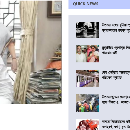
QUICK NEWS
উত্তর বঙ্গের বুনিয়াদপ
ম্যানেজারের রহস্য মৃত্
মুম্বাইয়ে প্রশান্ত 
পাওয়ার পত্মী
ফের মেট্রোয় আত্মহত্যা
পরিসেবা ব্যাহত
উত্তরাখন্ডের দেবপ্র
পড়ে নিহত ৫, আহত
অসমে মিজোরামের দুই
অপহরণ, ধর্ষণ, ধৃত ত