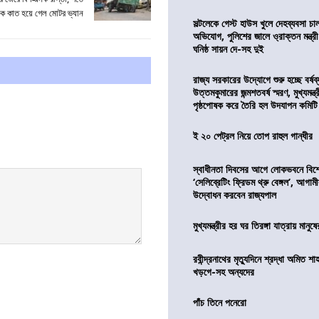
 কাত হয়ে গেল মোটর ভ্যান
সল্টলেকে গেস্ট হাউস খুলে দেহব্যবসা চ
অভিযোগ, পুলিশের জালে ও্রাক্তন মন্ত্রী
ঘনিষ্ঠ সায়ন দে-সহ দুই
রাজ্য সরকারের উদ্যোগে শুরু হচ্ছে বর্ষব
উত্তমকুমারের জন্মশতবর্ষ স্মরণ, মুখ্যমন্ত
পৃষ্ঠপোষক করে তৈরি হল উদযাপন কমিটি
ই ২০ পেট্রল নিয়ে তোপ রাহুল গান্ধীর
স্বাধীনতা দিবসের আগে লোকভবনে বিশেষ
‘সেলিব্রেটিং ফ্রিডম থ্রু বেঙ্গল’, আগা
উদ্বোধন করবেন রাজ্যপাল
মুখ্যমন্ত্রীর হর ঘর তিরঙ্গা যাত্রায় মানুষ
রবীন্দ্রনাথের মৃত্যুদিনে শ্রদ্ধা অমিত শাহ
খড়গে-সহ অন্যদের
পাঁচ তিনে পনেরো