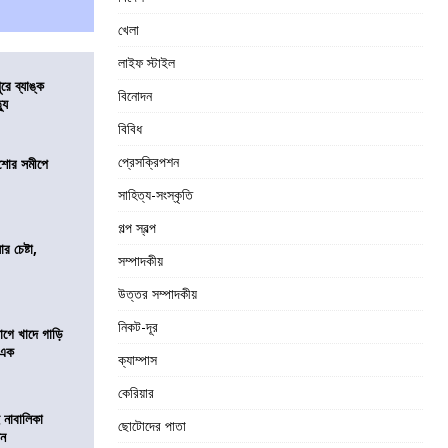
খেলা
লাইফ স্টাইল
ুরে ব্যাঙ্ক
বিনোদন
যু
বিবিধ
প্রেসক্রিপশন
কিশোর সমীপে
সাহিত্য-সংস্কৃতি
গল্প স্বল্প
র চেষ্টা,
সম্পাদকীয়
উত্তর সম্পাদকীয়
নিকট-দূর
য়াগে খাদে গাড়ি
 এক
ক্যাম্পাস
কেরিয়ার
 নাবালিকা
ছোটোদের পাতা
িন