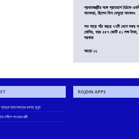
প্রধানমন্ত্রীর সঙ্গে প্রাতরাশ বৈঠকে এ
সাংসদরা, ছিলেন তিন বেসুরো সাংসদও
গত সাড়ে পাঁচ বছরে ৭৭টি দেশে সফর প্রধ
মোদির, খরচ ৫৫৭ কোটি ৫১ লক্ষ টাকা,
সরকার
আরো ১২
OST
ROJDIN APPS
ে ব্যাঙ্ক ম্যানেজারের রহস্য মৃত্যু
োর সমীপে পাওয়ার পত্মী