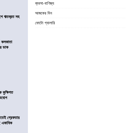
ব্যবসা-বাণিজ্য
আজকের দিন
সমীপে ঋতব্রত সহ
ফোটো গ্যালারি
র কলকাতা
চির ডাক
কুক্ষিগত
ভিযোগ
িটতেই গ্রেফতার
ে একাধিক