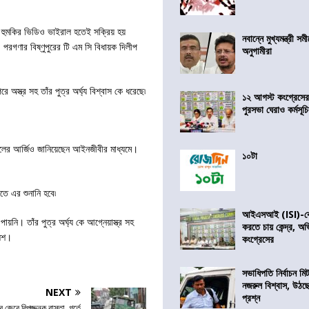
ঁর হুমকির ভিডিও ভাইরাল হতেই সক্রিয় হয়
নবান্নে মুখ্যমন্ত্রী 
পরগণার বিষ্ণুপুরের টি এম সি বিধায়ক দিলীপ
অনুগামীরা
স্ত্র সহ তাঁর পুত্র অর্ঘ্য বিশ্বাস কে ধরেছে৷
১২ আগস্ট কংগ্রেসে
পুরসভা ঘেরাও কর্মসূ
ের আর্জিও জানিয়েছেন আইনজীবীর মাধ্যমে।
১০টা
তে এর শুনানি হবে৷
আইএসআই (ISI)-কে 
য়নি। তাঁর পুত্র অর্ঘ্য কে আগ্নেয়াস্ত্র সহ
করতে চায় কেন্দ্র, অ
লিশ।
কংগ্রেসের
সভাধিপতি নির্বাচন ম
নজরুল বিশ্বাস, উঠছ
NEXT
প্রশ্ন
জেরে বিপজ্জনক রাস্তা, গর্তে