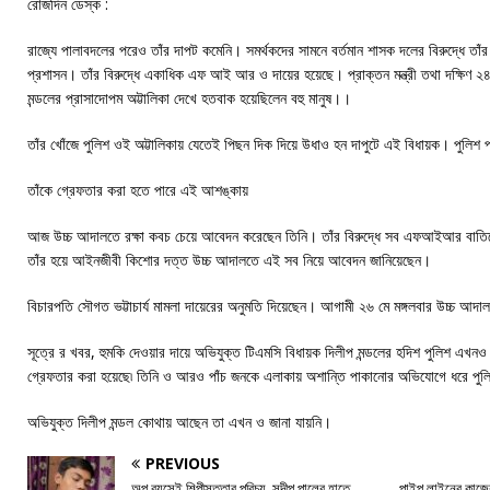
রোজদিন ডেস্ক :
রাজ্যে পালাবদলের পরেও তাঁর দাপট কমেনি। সমর্থকদের সামনে বর্তমান শাসক দলের বিরুদ্ধে তা
প্রশাসন। তাঁর বিরুদ্ধে একাধিক এফ আই আর ও দায়ের হয়েছে। প্রাক্তন মন্ত্রী তথা দক্ষিণ ২৪ 
মন্ডলের প্রাসাদোপম অট্টালিকা দেখে হতবাক হয়েছিলেন বহু মানুষ।।
তাঁর খোঁজে পুলিশ ওই অট্টালিকায় যেতেই পিছন দিক দিয়ে উধাও হন দাপুটে এই বিধায়ক। পুলিশ পরে অ
তাঁকে গ্রেফতার করা হতে পারে এই আশঙ্কায়
আজ উচ্চ আদালতে রক্ষা কবচ চেয়ে আবেদন করেছেন তিনি। তাঁর বিরুদ্ধে সব এফআইআর বাতিল
তাঁর হয়ে আইনজীবী কিশোর দত্ত উচ্চ আদালতে এই সব নিয়ে আবেদন জানিয়েছেন।
বিচারপতি সৌগত ভট্টাচার্য মামলা দায়েরের অনুমতি দিয়েছেন। আগামী ২৬ মে মঙ্গলবার উচ্চ আদাল
সূত্রে র খবর, হুমকি দেওয়ার দায়ে অভিযুক্ত টিএমসি বিধায়ক দিলীপ মন্ডলের হদিশ পুলিশ এখনও পা
গ্রেফতার করা হয়েছে৷ তিনি ও আরও পাঁচ জনকে এলাকায় অশান্তি পাকানোর অভিযোগে ধরে পু
অভিযুক্ত দিলীপ মন্ডল কোথায় আছেন তা এখন ও জানা যায়নি।
PREVIOUS
অল্প বয়সেই শিল্পীসত্তার পরিচয়, সন্দীপ পালের হাতে
পাইপ লাইনের কাজের 