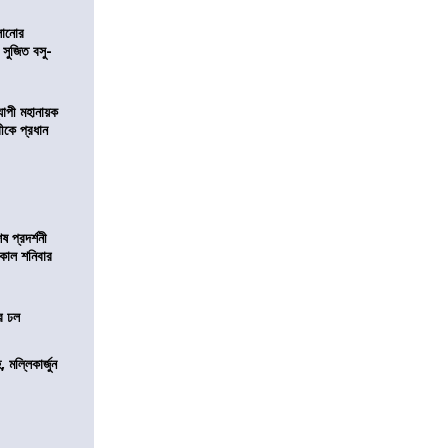
ালানোর
 সুজিত বসু-
্যাপী মহানায়ক
্রীকে প্রধান
 প্রদর্শনী
মীকাল শনিবার
ের ঢল
, মল্লিকার্জুন