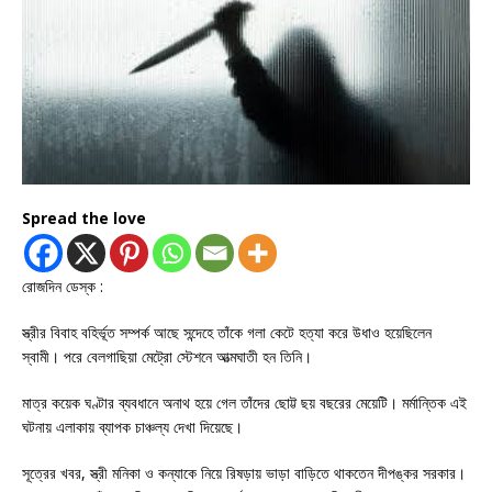
Spread the love
রোজদিন ডেস্ক :
স্ত্রীর বিবাহ বহির্ভূত সম্পর্ক আছে সন্দেহে তাঁকে গলা কেটে হত্যা করে উধাও হয়েছিলেন
স্বামী। পরে বেলগাছিয়া মেট্রো স্টেশনে আত্মঘাতী হন তিনি।
মাত্র কয়েক ঘণ্টার ব্যবধানে অনাথ হয়ে গেল তাঁদের ছোট্ট ছয় বছরের মেয়েটি। মর্মান্তিক এই
ঘটনায় এলাকায় ব্যাপক চাঞ্চল্য দেখা দিয়েছে।
সূত্রের খবর, স্ত্রী মনিকা ও কন্যাকে নিয়ে রিষড়ায় ভাড়া বাড়িতে থাকতেন দীপঙ্কর সরকার।