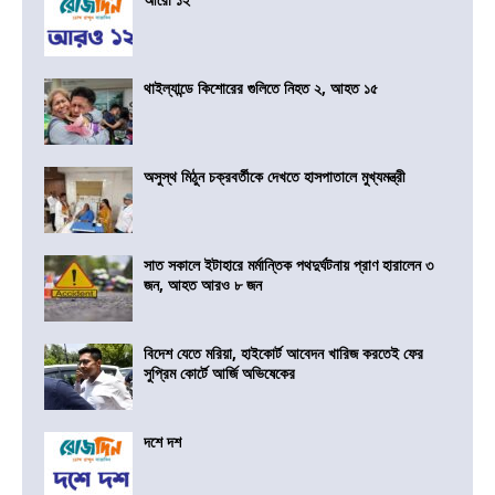
থাইল্যান্ডে কিশোরের গুলিতে নিহত ২, আহত ১৫
অসুস্থ মিঠুন চক্রবর্তীকে দেখতে হাসপাতালে মুখ্যমন্ত্রী
সাত সকালে ইটাহারে মর্মান্তিক পথদুর্ঘটনায় প্রাণ হারালেন ৩
জন, আহত আরও ৮ জন
বিদেশ যেতে মরিয়া, হাইকোর্ট আবেদন খারিজ করতেই ফের
সুপ্রিম কোর্টে আর্জি অভিষেকের
দশে দশ