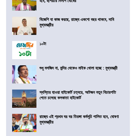
হবে, হুঁশিয়ারি দিলীপ ঘোষের
বিজেপি যা কাজ করছে, রাজ্যে একশো বছর থাকবে, দাবি
মুখ্যমন্ত্রীর
১০টা
শুধু মসজিদ না, মন্দির থেকেও মাইক খোলা হচ্ছে : মুখ্যমন্ত্রী
স্বস্তির হাওয়া হাইকোর্ট চত্বরে, আটজন নতুন বিচারপতি
পেতে চলেছে কলকাতা হাইকোর্ট
রাজ্যে এই প্রথম ঘর ঘর তিরঙ্গা কর্মসূচি পালিত হবে, ঘোষণা
মুখ্যমন্ত্রীর