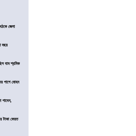
বৈঠকে জেলা
শ বছর
িল বাম শ্রমিক
দের পাশে মোহন
কা পাবেন,
র টাকা ফেরত