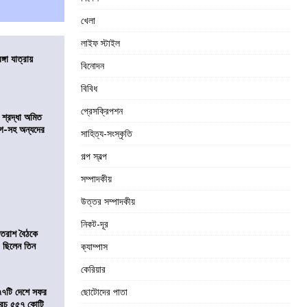
খেলা
লাইফ স্টাইল
ঙ্গা যাত্রায়
বিনোদন
বিবিধ
প্রেসক্রিপশন
নে শ্রদ্ধা অমিত
়গে-সহ অন্যদের
সাহিত্য-সংস্কৃতি
গল্প স্বল্প
সম্পাদকীয়
উত্তর সম্পাদকীয়
নিকট-দূর
্রাতরাশ বৈঠকে
 ছিলেন তিন
ক্যাম্পাস
কেরিয়ার
৭৭টি দেশে সফর
ছোটোদের পাতা
, খরচ ৫৫৭ কোটি