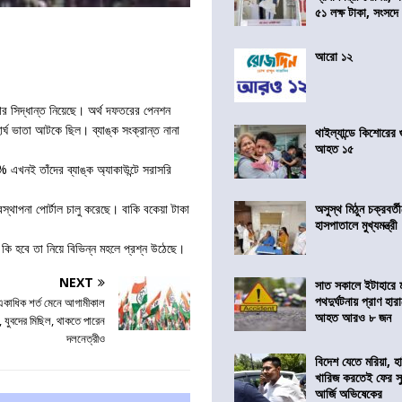
৫১ লক্ষ টাকা, সংসদ
আরো ১২
র সিদ্ধান্ত নিয়েছে। অর্থ দফতরের পেনশন
্ঘ ভাতা আটকে ছিল। ব্যাঙ্ক সংক্রান্ত নানা
থাইল্যান্ডে কিশোরের
আহত ১৫
এখনই তাঁদের ব্যাঙ্ক অ্যাকাউন্টে সরাসরি
বস্থাপনা পোর্টাল চালু করেছে। বাকি বকেয়া টাকা
অসুস্থ মিঠুন চক্রবর্
হাসপাতালে মুখ্যমন্ত্রী
কি হবে তা নিয়ে বিভিন্ন মহলে প্রশ্ন উঠেছে।
NEXT
সাত সকালে ইটাহারে মর
পথদুর্ঘটনায় প্রাণ হা
কাধিক শর্ত মেনে আগামীকাল
আহত আরও ৮ জন
, যুবদের মিছিল, থাকতে পারেন
দলনেত্রীও
বিদেশ যেতে মরিয়া, 
খারিজ করতেই ফের সুপ
আর্জি অভিষেকের