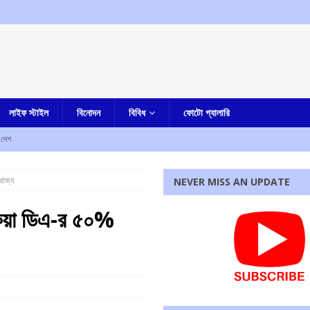
লাইফ স্টাইল
বিনোদন
বিবিধ
ফোটো গ্যালারি
দেশ
কলকাতা
রাজ্য
NEVER MISS AN UPDATE
ল্লিকার্জুন খড়গে-সহ অন্যদের
আমার দেশ
কেয়া ডিএ-র ৫০%
পিআই সাংসদরা, ছিলেন তিন বেসুরো সাংসদও
আমার দেশ
্ত্রী মোদির, খরচ ৫৫৭ কোটি ৫১ লক্ষ টাকা, সংসদে জানাল সরকার
আমার দেশ
রধোর, উত্তেজনা ডোমজুর এলাকায়..
বাংলা