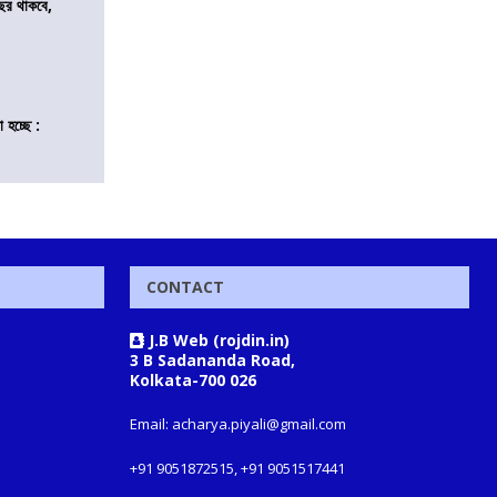
ছর থাকবে,
 হচ্ছে :
CONTACT
J.B Web (rojdin.in)
3 B Sadananda Road,
Kolkata-700 026
Email: acharya.piyali@gmail.com
+91 9051872515, +91 9051517441