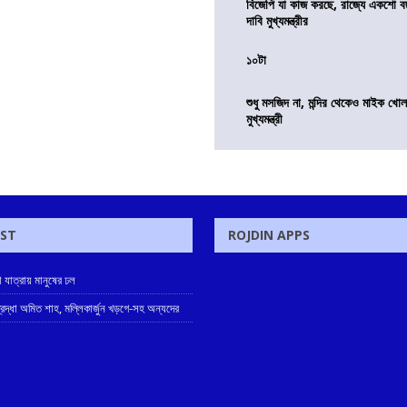
বিজেপি যা কাজ করছে, রাজ্যে একশো ব
দাবি মুখ্যমন্ত্রীর
১০টা
শুধু মসজিদ না, মন্দির থেকেও মাইক খোলা
মুখ্যমন্ত্রী
OST
ROJDIN APPS
্গা যাত্রায় মানুষের ঢল
ে শ্রদ্ধা অমিত শাহ, মল্লিকার্জুন খড়গে-সহ অন্যদের