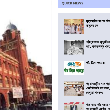
QUICK NEWS
মুখ্যমন্ত্রীর হর ঘর তির
মানুষের ঢল
রবীন্দ্রনাথের মৃত্যুদি
শাহ, মল্লিকার্জুন খড
পাঁচ তিনে পনেরো
প্রধানমন্ত্রীর সঙ্গে প
এনসিপিআই সাংসদরা,
বেসুরো সাংসদও
গত সাড়ে পাঁচ বছরে 
প্রধানমন্ত্রী মোদির