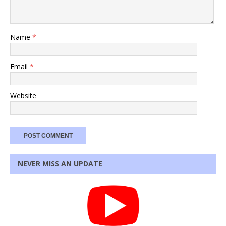
Name
*
Email
*
Website
NEVER MISS AN UPDATE