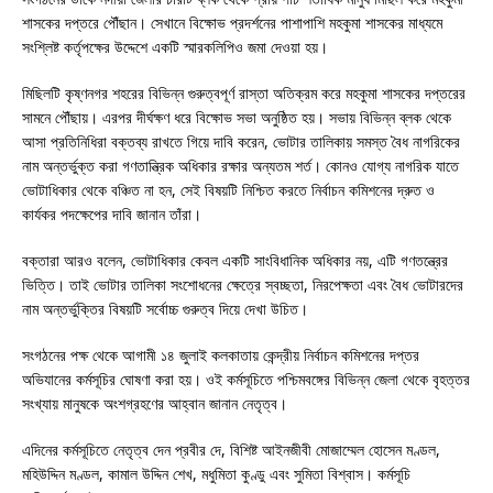
শাসকের দপ্তরে পৌঁছান। সেখানে বিক্ষোভ প্রদর্শনের পাশাপাশি মহকুমা শাসকের মাধ্যমে
সংশ্লিষ্ট কর্তৃপক্ষের উদ্দেশে একটি স্মারকলিপিও জমা দেওয়া হয়।
মিছিলটি কৃষ্ণনগর শহরের বিভিন্ন গুরুত্বপূর্ণ রাস্তা অতিক্রম করে মহকুমা শাসকের দপ্তরের
সামনে পৌঁছায়। এরপর দীর্ঘক্ষণ ধরে বিক্ষোভ সভা অনুষ্ঠিত হয়। সভায় বিভিন্ন ব্লক থেকে
আসা প্রতিনিধিরা বক্তব্য রাখতে গিয়ে দাবি করেন, ভোটার তালিকায় সমস্ত বৈধ নাগরিকের
নাম অন্তর্ভুক্ত করা গণতান্ত্রিক অধিকার রক্ষার অন্যতম শর্ত। কোনও যোগ্য নাগরিক যাতে
ভোটাধিকার থেকে বঞ্চিত না হন, সেই বিষয়টি নিশ্চিত করতে নির্বাচন কমিশনের দ্রুত ও
কার্যকর পদক্ষেপের দাবি জানান তাঁরা।
বক্তারা আরও বলেন, ভোটাধিকার কেবল একটি সাংবিধানিক অধিকার নয়, এটি গণতন্ত্রের
ভিত্তি। তাই ভোটার তালিকা সংশোধনের ক্ষেত্রে স্বচ্ছতা, নিরপেক্ষতা এবং বৈধ ভোটারদের
নাম অন্তর্ভুক্তির বিষয়টি সর্বোচ্চ গুরুত্ব দিয়ে দেখা উচিত।
সংগঠনের পক্ষ থেকে আগামী ১৪ জুলাই কলকাতায় কেন্দ্রীয় নির্বাচন কমিশনের দপ্তর
অভিযানের কর্মসূচির ঘোষণা করা হয়। ওই কর্মসূচিতে পশ্চিমবঙ্গের বিভিন্ন জেলা থেকে বৃহত্তর
সংখ্যায় মানুষকে অংশগ্রহণের আহ্বান জানান নেতৃত্ব।
এদিনের কর্মসূচিতে নেতৃত্ব দেন প্রবীর দে, বিশিষ্ট আইনজীবী মোজাম্মেল হোসেন মণ্ডল,
মহিউদ্দিন মণ্ডল, কামাল উদ্দিন শেখ, মধুমিতা কুণ্ডু এবং সুমিতা বিশ্বাস। কর্মসূচি