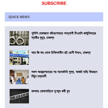
QUICK NEWS
পুলিশি হেফাজতে কাঁচড়াপাড়ার পদত্যাগী টিএমসি কাউন্সিলরের
স্বামীর মৃত্যু, চাঞ্চল্য
আর জি কর থেকে চিকিৎসাধীন দুই রোগী উধাও, চাঞ্চল্য
সফল অস্ত্রোপচারের পর অনেকটাই সুস্থ, আজই বাড়ি ফিরছেন
মিঠুন চক্রবর্তী
মালদার মোথাবাড়িতে তৃণমূল কর্মী খুন