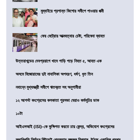
মুম্বাইয়ে প্রশান্ত কিশোর সমীপে পাওয়ার পত্মী
ফের মেট্রোয় আত্মহত্যার চেষ্টা, পরিষেবা ব্যাহত
উত্তরাখন্ডের দেবপ্রয়াগে খাদে গাড়ি পড়ে নিহত ৫, আহত এক
অসমে মিজোরামের দুই নাবালিকা অপহরণ, ধর্ষণ, ধৃত তিন
নবান্নে মুখ্যমন্ত্রী সমীপে ঋতব্রত সহ অনুগামীরা
১২ আগস্ট কংগ্রেসের কলকাতা পুরসভা ঘেরাও কর্মসূচির ডাক
১০টা
আইএসআই (ISI)-কে কুক্ষিগত করতে চায় কেন্দ্র, অভিযোগ কংগ্রেসের
সভাধিপতি নির্বাচন মিটতেই গ্রেফতার নজরুল বিশ্বাস, উঠছে একাধিক প্রশ্ন