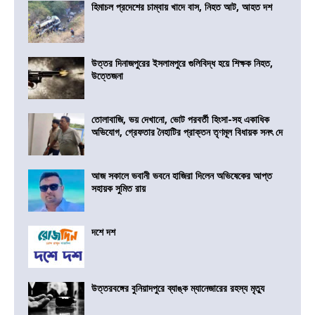
হিমাচল প্রদেশের চাম্বায় খাদে বাস, নিহত আট, আহত দশ
উত্তর দিনাজপুরের ইসলামপুরে গুলিবিদ্ধ হয়ে শিক্ষক নিহত,
উত্তেজনা
তোলাবাজি, ভয় দেখানো, ভোট পরবর্তী হিংসা-সহ একাধিক
অভিযোগ, গ্রেফতার নৈহাটির প্রাক্তন তৃণমূল বিধায়ক সনৎ দে
আজ সকালে ভবানী ভবনে হাজিরা দিলেন অভিষেকের আপ্ত
সহায়ক সুমিত রায়
দশে দশ
উত্তরবঙ্গের বুনিয়াদপুরে ব্যাঙ্ক ম্যানেজারের রহস্য মৃত্যু