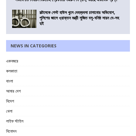
সল্টলেকে গেস্ট হাউস খুলে দেহব্যবসা চালানোর অভিযোগ,
পুলিশের জালে ও্রাক্তন মন্ত্রী সুজিত বসু-ঘনিষ্ঠ সায়ন দে-সহ
দুই
NEWS IN CATEGORIES
একনজরে
কলকাতা
বাংলা
আমার দেশ
বিদেশ
খেলা
লাইফ স্টাইল
বিনোদন