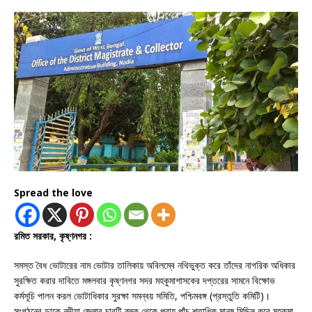
Spread the love
রমিত সরকার, কৃষ্ণনগর :
সমস্ত বৈধ ভোটারের নাম ভোটার তালিকায় অবিলম্বে নথিভুক্ত করে তাঁদের নাগরিক অধিকার
সুরক্ষিত করার দাবিতে মঙ্গলবার কৃষ্ণনগর সদর মহকুমাশাসকের দপ্তরের সামনে বিক্ষোভ
কর্মসূচি পালন করল ভোটাধিকার সুরক্ষা সমন্বয় সমিতি, পশ্চিমবঙ্গ (প্রস্তুতি কমিটি)।
সংগঠনের ডাকে নদীয়া জেলার চারটি ব্লক থেকে প্রায় পাঁচ শতাধিক মানুষ মিছিল করে মহকুমা