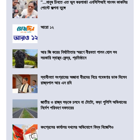
“…মানুষ চিনতে এত ভুল করলাম!! এনসিপিআই সাংসদ কাকলির
পোস্টে জল্পনা তুঙ্গে
আরো ১২
আর জি করের নির্যাতিতার স্মরণে নীরবতা পালন হোল সব
সরকারি স্বাস্থ্য কেন্দ্র, প্রতিষ্ঠানে
স্বাধীনতা সংগ্রামের অজানা বীরদের নিয়ে গবেষণার ডাক দিলেন
রাজ্যপাল আর এন রবি
জাতীয় ও রাজ্য সড়কে চলবে না টোটো, কড়া পুলিশি অভিযানের
নির্দেশ পরিবহণ দফতরের
কংগ্রেসের কার্যালয় দখলের অভিযোগে বিদ্ধ বিজেপিও