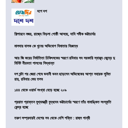
দশে দশ
শিল্পায়নে নজর, রাজ্যে বিড়লা গোষ্ঠী আসছে, দাবি শমীক ভট্টাচার্যর
মালদায় বালক কে খুনের অভিযোগ বিমাতার বিরুদ্ধে
আর জি করের নির্যাতিতা চিকিৎসকের স্মরণে রবিবার সব সরকারি স্বাস্থ্য কেন্দ্রে দু
মিনিট নীরবতা পালনের সিদ্ধান্ত
দশ ঘন্টা পর জেরা শেষে ভবানী ভবন ছাড়লেন অভিষেকের আপ্ত সহায়ক সুমিত
রায়, রবিবার ফের তলব
১৪৪ থেকে ওয়ার্ড সংখ্যা বেড়ে হচ্ছে ২০৯
প্রয়াত প্রাক্তন মুখ্যমন্ত্রী বুদ্ধদেব ভট্টাচার্যের স্মরণে তাঁর নামাঙ্কিত সংস্কৃতি
কেন্দ্র হচ্ছে
তরুণ সম্প্রদায়ই দেশের সব থেকে বেশি শক্তি : রাহুল গান্ধী