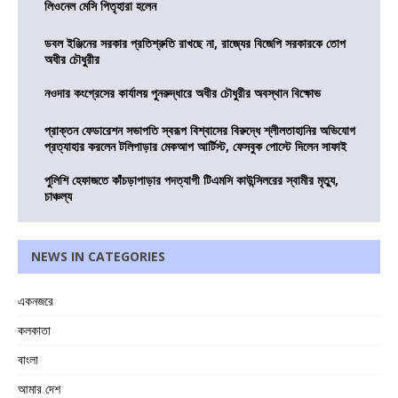
লিওনেল মেসি পিতৃহারা হলেন
ডবল ইঞ্জিনের সরকার প্রতিশ্রুতি রাখছে না, রাজ্যের বিজেপি সরকারকে তোপ
অধীর চৌধুরীর
নওদার কংগ্রেসের কার্যালয় পুনরুদ্ধারে অধীর চৌধুরীর অবস্থান বিক্ষোভ
প্রাক্তন ফেডারেশন সভাপতি স্বরূপ বিশ্বাসের বিরুদ্ধে শ্লীলতাহানির অভিযোগ
প্রত্যাহার করলেন টলিপাড়ার মেকআপ আর্টিস্ট, ফেসবুক পোস্টে দিলেন সাফাই
পুলিশি হেফাজতে কাঁচড়াপাড়ার পদত্যাগী টিএমসি কাউন্সিলরের স্বামীর মৃত্যু,
চাঞ্চল্য
NEWS IN CATEGORIES
একনজরে
কলকাতা
বাংলা
আমার দেশ