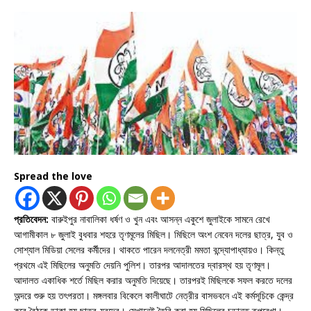
Spread the love
প্রতিবেদন:
বারুইপুর নাবালিকা ধর্ষণ ও খুন এবং আসন্ন একুশে জুলাইকে সামনে রেখে
আগামীকাল ৮ জুলাই বুধবার শহরে তৃণমূলের মিছিল। মিছিলে অংশ নেবেন দলের ছাত্র, যুব ও
সোশ্যাল মিডিয়া সেলের কর্মীদের। থাকতে পারেন দলনেত্রী মমতা বন্দ্যোপাধ্যায়ও। কিন্তু
প্রথমে এই মিছিলের অনুমতি দেয়নি পুলিশ। তারপর আদালতের দ্বারস্থ হয় তৃণমূল।
আদালত একাধিক শর্তে মিছিল করার অনুমতি দিয়েছে। তারপরই মিছিলকে সফল করতে দলের
অন্দরে শুরু হয় তৎপরতা। মঙ্গলবার বিকেলে কালীঘাটে নেত্রীর বাসভবনে এই কর্মসূচিকে কেন্দ্র
করে বৈঠকে ডাকা হয় ছাত্র-যুবদের। সেখানেই তৈরি করা হয় মিছিলের চূড়ান্ত রূপরেখা।