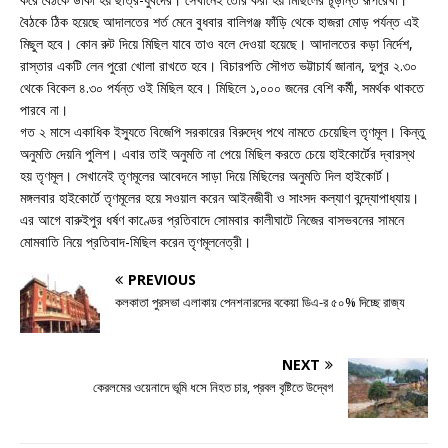
বৈঠকে ঠিক হয়েছে আদালতের শর্ত মেনে বুধবার বালিগঞ্জ ফাঁড়ি থেকে হাজরা মোড় পর্যন্ত এই
মিছুল হবে। কোন রুট দিয়ে মিছিল যাবে তাও বলে দেওয়া হয়েছে। আদালতের কড়া নির্দেশ,
রাস্তার একটি লেন পুরো খোলা রাখতে হবে। বিচারপতি সৌগত ভট্টাচার্য জানান, দুপুর ২.৩০
থেকে বিকেল ৪.৩০ পর্যন্ত ওই মিছিল হবে। মিছিলে ১,০০০ জনের বেশি কর্মী, সমর্থক থাকতে
পারবে না।
গত ২ মাসে একাধিক ইস্যুতে বিজেপি সরকারের বিরুদ্ধে পথে নামতে চেয়েছিল তৃণমূল। কিন্তু
অনুমতি দেয়নি পুলিশ। এবার তাই অনুমতি না পেয়ে মিছিল করতে চেয়ে হাইকোর্টের দ্বারস্থ
হয় তৃণমূল। সেখানেই তৃণমূলের আবেদনে সাড়া দিয়ে মিছিলের অনুমতি দিল হাইকোর্ট।
মঙ্গলবার হাইকোর্টে তৃণমূলের হয়ে সওয়াল করেন আইনজীবী ও সাংসদ কল্যাণ বন্দ্যোপাধ্যায়।
এর আগে বারুইপুর ধর্ষণ কাণ্ডের প্রতিবাদে সোমবার কালীঘাটে নিজের বাসভবনের সামনে
মোমবাতি নিয়ে প্রতিবাদ-মিছিল করেন তৃণমূলনেত্রী।
PREVIOUS
কলকাতা পুরসভা এলাকায় পেনশনারদের বকেয়া ডিএ-র ৫০% দিচ্ছে রাজ্য
NEXT
কেরলমের ওয়েনাদে ভূমি ধসে নিহত চার, প্রবল বৃষ্টিতে উদ্বেগ