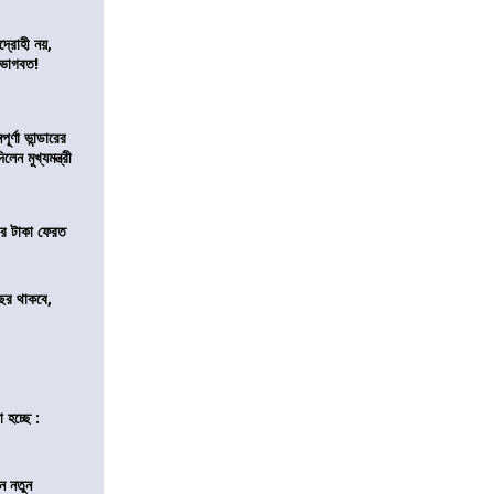
দ্রোহী নয়,
 ভাগবত!
র্ণা ভান্ডারের
েন মুখ্যমন্ত্রী
র টাকা ফেরত
ছর থাকবে,
 হচ্ছে :
ন নতুন