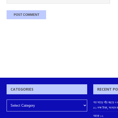
CATEGORIES
RECENT P
গত সাড়ে পাঁচ বছরে ৭৭
৫১ লক্ষ টাকা, সংসদে
আরো ১২