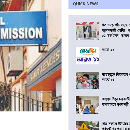
QUICK NEWS
গত সাড়ে পাঁচ বছরে 
প্রধানমন্ত্রী মোদির
৫১ লক্ষ টাকা, সংসদ
আরো ১২
থাইল্যান্ডে কিশোরের
আহত ১৫
অসুস্থ মিঠুন চক্রবর্
হাসপাতালে মুখ্যমন্ত্রী
সাত সকালে ইটাহারে মর
পথদুর্ঘটনায় প্রাণ হা