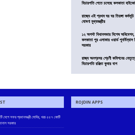
বিচারপতি পেতে চলেছে কলকাতা হাইকোর
রাজ্যে এই প্রথম ঘর ঘর তিরঙ্গা কর্মসূচ
ঘোষণা মুখ্যমন্ত্রীর
১২ অগস্ট বিধানসভার বিশেষ অধিবেশন,
কলকাতা পুর এলাকার ওয়ার্ড পুনর্বিন্যা
সরকার
রাজ্য অনগ্রসর শ্রেণী কমিশনের নেতৃত্ব
বিচারপতি রঞ্জিত কুমার বাগ
OST
ROJDIN APPS
টি দেশে সফর প্রধানমন্ত্রী মোদির, খরচ ৫৫৭ কোটি
 জানাল সরকার