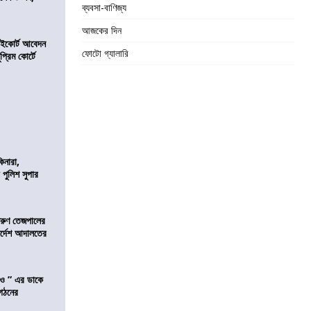
ব্যবসা-বাণিজ্য
আজকের দিন
হাইকোর্ট আবেদন
ফোটো গ্যালারি
্রিম কোর্টে
িনারা,
 পুলিশ সুপার
তরুণ তেজপালের
ির্দেশ আদালতের
াও ” এর ডাকে
ংগঠনের