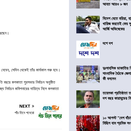
আহত আরও ৮ জন
বিদেশ যেতে মরিয়া, 
খারিজ করতেই ফের সুপ
আর্জি অভিষেকের
করেছেন।
দশে দশ
দুঃসাহসিক ডাকাতির ক
নেবেন, সেদিন থেকেই তাঁর কার্যকাল শুরু হবে।
সাংবাদিক বৈঠকে জেলা
কী বললেন
তি বছরে কলকাতা পুরসভার নির্বাচন অনুষ্ঠিত
য নির্বাচন কমিশনারের দায়িত্ব নিলে কলকাতা
তহেলকা প্রতিষ্ঠাতা 
দশ বছর কারাদন্ডের ন
NEXT
পাঁচ তিনে পনেরো
১০ আগস্ট “দেশ বাঁচ
মিছিল বাম শ্রমিক স