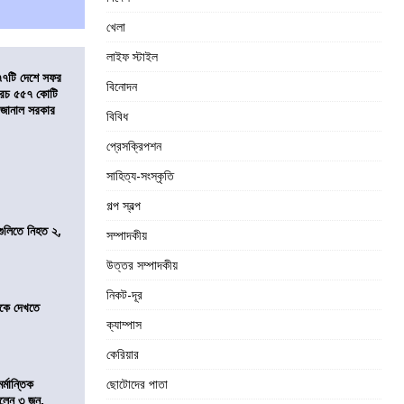
খেলা
লাইফ স্টাইল
৭৭টি দেশে সফর
বিনোদন
, খরচ ৫৫৭ কোটি
ে জানাল সরকার
বিবিধ
প্রেসক্রিপশন
সাহিত্য-সংস্কৃতি
গল্প স্বল্প
 গুলিতে নিহত ২,
সম্পাদকীয়
উত্তর সম্পাদকীয়
নিকট-দূর
তীকে দেখতে
ক্যাম্পাস
কেরিয়ার
্মান্তিক
ছোটোদের পাতা
রালেন ৩ জন,