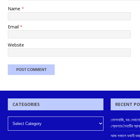
Name
*
Email
*
Website
CATEGORIES
RECENT P
তোলাবাজি, ভয় দেখানো
গ্রেফতার নৈহাটির প্রা
আজ সকালে ভবানী ভবনে