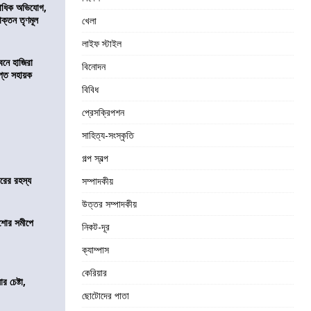
কাধিক অভিযোগ,
াক্তন তৃণমূল
খেলা
লাইফ স্টাইল
নে হাজিরা
বিনোদন
্ত সহায়ক
বিবিধ
প্রেসক্রিপশন
সাহিত্য-সংস্কৃতি
গল্প স্বল্প
জারের রহস্য
সম্পাদকীয়
উত্তর সম্পাদকীয়
কিশোর সমীপে
নিকট-দূর
ক্যাম্পাস
কেরিয়ার
র চেষ্টা,
ছোটোদের পাতা