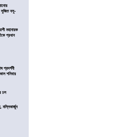
ালানোর
 সুজিত বসু-
্যাপী মহানায়ক
্রীকে প্রধান
 প্রদর্শনী
মীকাল শনিবার
ের ঢল
, মল্লিকার্জুন