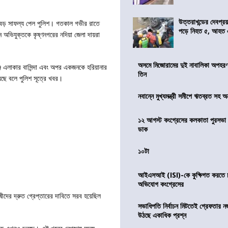
উত্তরাখন্ডের দেবপ্র
ন্তে বড় সাফল্য পেল পুলিশ। গতকাল গভীর রাতে
পড়ে নিহত ৫, আহত
 অভিযুক্তকে কৃষ্ণনগরের নদিয়া জেলা দায়রা
অসমে মিজোরামের দুই নাবালিকা অপহরণ, 
্জ এলাকার বাসিন্দা এবং অপর একজনকে হরিয়ানার
তিন
ছে বলে পুলিশ সূত্রে খবর।
নবান্নে মুখ্যমন্ত্রী সমীপে ঋতব্রত সহ অ
১২ আগস্ট কংগ্রেসের কলকাতা পুরসভা ঘ
ডাক
১০টা
আইএসআই (ISI)-কে কুক্ষিগত করতে চায়
অভিযোগ কংগ্রেসের
ষীদের দ্রুত গ্রেপ্তারের দাবিতে সরব হয়েছিল
সভাধিপতি নির্বাচন মিটতেই গ্রেফতার ন
উঠছে একাধিক প্রশ্ন