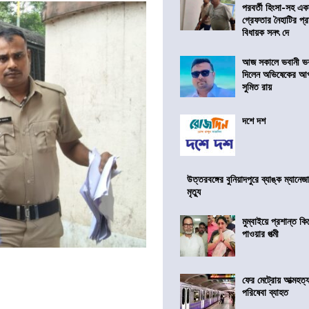
পরবর্তী হিংসা-সহ এ
গ্রেফতার নৈহাটির প্র
বিধায়ক সনৎ দে
আজ সকালে ভবানী ভব
দিলেন অভিষেকের আপ
সুমিত রায়
দশে দশ
উত্তরবঙ্গের বুনিয়াদপুরে ব্যাঙ্ক ম্যানে
মৃত্যু
মুম্বাইয়ে প্রশান্ত 
পাওয়ার পত্মী
ফের মেট্রোয় আত্মহত্যা
পরিষেবা ব্যাহত