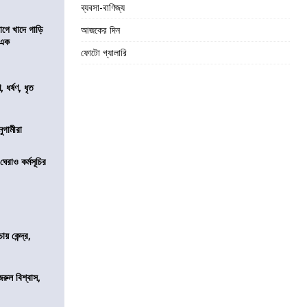
ব্যবসা-বাণিজ্য
য়াগে খাদে গাড়ি
আজকের দিন
 এক
ফোটো গ্যালারি
ধর্ষণ, ধৃত
নুগামীরা
েরাও কর্মসূচির
 কেন্দ্র,
জরুল বিশ্বাস,