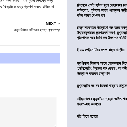
 তদন্ত এখনও চলছে। এই খুনের নেপথ্যে অন্য
সল্টলেকে গেস্ট হাউস খুলে দেহব্যবসা চ
খনও বিস্তারিত তথ্য প্রকাশ করতে চাইছে না
অভিযোগ, পুলিশের জালে ও্রাক্তন মন্ত্রী
ঘনিষ্ঠ সায়ন দে-সহ দুই
NEXT
রাজ্য সরকারের উদ্যোগে শুরু হচ্ছে বর্ষব
নতুন নির্বাচন কমিশনার হচ্ছেন কৃষ্ণ গুপ্ত
উত্তমকুমারের জন্মশতবর্ষ স্মরণ, মুখ্যমন্ত
পৃষ্ঠপোষক করে তৈরি হল উদযাপন কমিটি
ই ২০ পেট্রল নিয়ে তোপ রাহুল গান্ধীর
স্বাধীনতা দিবসের আগে লোকভবনে বিশেষ
‘সেলিব্রেটিং ফ্রিডম থ্রু বেঙ্গল’, আগা
উদ্বোধন করবেন রাজ্যপাল
মুখ্যমন্ত্রীর হর ঘর তিরঙ্গা যাত্রায় মানুষ
রবীন্দ্রনাথের মৃত্যুদিনে শ্রদ্ধা অমিত শাহ
খড়গে-সহ অন্যদের
পাঁচ তিনে পনেরো