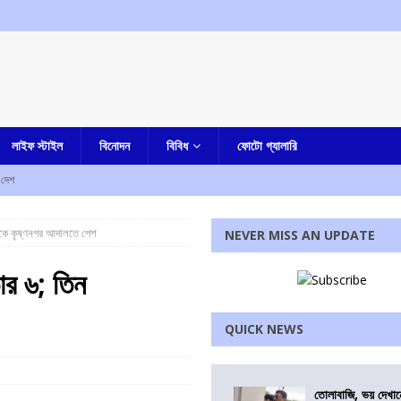
লাইফ স্টাইল
বিনোদন
বিবিধ
ফোটো গ্যালারি
দেশ
া-সহ একাধিক অভিযোগ, গ্রেফতার নৈহাটির প্রাক্তন তৃণমূল বিধায়ক সনৎ দে
আমার বাংলা
ক্তকে কৃষ্ণনগর আদালতে পেশ
NEVER MISS AN UPDATE
ষেকের আপ্ত সহায়ক সুমিত রায়
আমার বাংলা
তার ৬; তিন
হস্য মৃত্যু
আমার বাংলা
QUICK NEWS
ী
এক নজরে
রধোর, উত্তেজনা ডোমজুর এলাকায়..
বাংলা
তোলাবাজি, ভয় দেখা