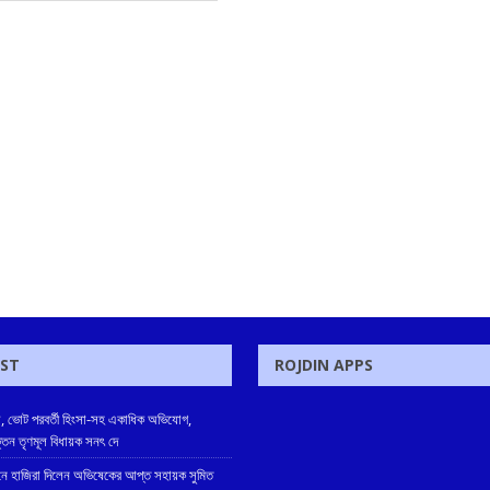
OST
ROJDIN APPS
, ভোট পরবর্তী হিংসা-সহ একাধিক অভিযোগ,
ক্তন তৃণমূল বিধায়ক সনৎ দে
 হাজিরা দিলেন অভিষেকের আপ্ত সহায়ক সুমিত