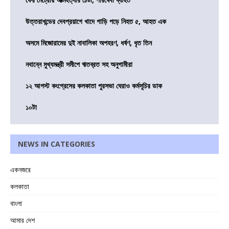
উত্তরাখন্ডের দেবপ্রয়াগে খাদে গাড়ি পড়ে নিহত ৫, আহত এক
অসমে মিজোরামের দুই নাবালিকা অপহরণ, ধর্ষণ, ধৃত তিন
নবান্নে মুখ্যমন্ত্রী সমীপে ঋতব্রত সহ অনুগামীরা
১২ আগস্ট কংগ্রেসের কলকাতা পুরসভা ঘেরাও কর্মসূচির ডাক
১০টা
NEWS IN CATEGORIES
একনজরে
কলকাতা
বাংলা
আমার দেশ