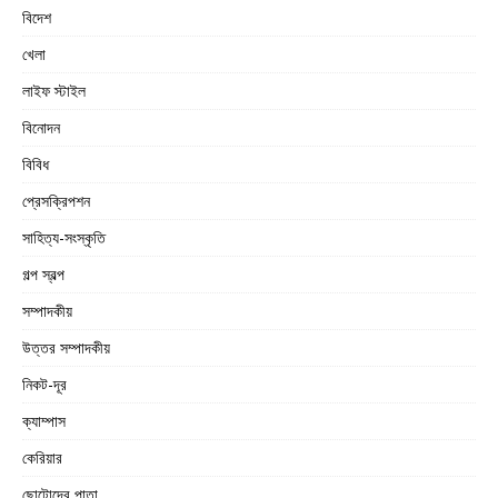
বিদেশ
খেলা
লাইফ স্টাইল
বিনোদন
বিবিধ
প্রেসক্রিপশন
সাহিত্য-সংস্কৃতি
গল্প স্বল্প
সম্পাদকীয়
উত্তর সম্পাদকীয়
নিকট-দূর
ক্যাম্পাস
কেরিয়ার
ছোটোদের পাতা