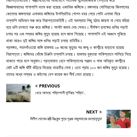
নিরাপত্তাবাহিনী। সন্ত্রাসযোগের অভিযোগে শতাধিক সন্দেহভাজনকে গেপ্তার করে
জিজ্ঞাসাবাদের পাশাপাশি খতম করা হয়েছে একাধিক জঙ্গিকে। মঙ্গলবার সোপিয়ানের জিনপাথের
কেল্লের জঙ্গলঘেরা এলাকায় জঙ্গিদের উপস্থিতির গোপন খবর পেয়ে গোটা এলাকা ঘিরে
তল্লাশি অভিযান শুরু করে নিরাপত্তাবাহিনী। এই অবস্থায় পিছু হঠার জায়গা না পেয়ে মরিয়া
হয়ে গুলি চালাতে শুরু করে জঙ্গিরা। পালটা জবাব দেয় সেনাও। দীর্ঘক্ষণ দুপক্ষের গুলির লড়াই
চলার পর এক লস্কর জঙ্গির মৃত্যু হয়েছে বলে জানা গিয়েছে। পাশাপাশি ওই অঞ্চলে লুকিয়ে
থাকা আরও দুই জঙ্গির সঙ্গে গুলির লড়াই চলছে বাহিনীর।
প্রসঙ্গত, পহলগাঁওয়েো জঙ্গি হামলায় ২৬ জনের মৃত্যুর পর জম্মু ও কাশ্মীরে বাড়ানো হয়েছে
নিরাপত্তা। জঙ্গিদের খোঁজে চিরুনি তল্লাশি চলছে। হামলায় যুক্তরা পাকিস্তানে পালিয়ে গিয়ে
থাকতে পারে বলে অনুমান। প্রত্যাঘাত হেনে পাকিস্তানের পঞ্জাব ও পাক অধিকৃত কাশ্মীরে
মোট ৯টি জঙ্গি ঘাঁটি গুঁড়িয়ে দিয়েছে ভারতীয় সেনা। এতে প্রায় ১০০ জন জঙ্গির মৃত্যু হয়েছে।
তাদের মধ্যে লস্কর ও জইশের বেশ কয়েক জন শীর্ষ নেতা রয়েছে।
PREVIOUS
ধেয়ে আসছে শক্তিশালী ঘূর্ণিঝড় ‘শক্তি’..
NEXT
দিলীপ ঘোষের স্ত্রী রিঙ্কুর পুত্র সৃঞ্জয় মজুমদারের রহস্যমৃত্যু!