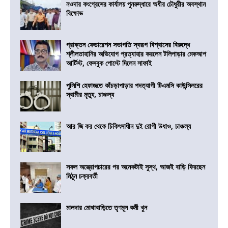
নওদার কংগ্রেসের কার্যালয় পুনরুদ্ধারে অধীর চৌধুরীর অবস্থান
বিক্ষোভ
প্রাক্তন ফেডারেশন সভাপতি স্বরূপ বিশ্বাসের বিরুদ্ধে
শ্লীলতাহানির অভিযোগ প্রত্যাহার করলেন টলিপাড়ার মেকআপ
আর্টিস্ট, ফেসবুক পোস্টে দিলেন সাফাই
পুলিশি হেফাজতে কাঁচড়াপাড়ার পদত্যাগী টিএমসি কাউন্সিলরের
স্বামীর মৃত্যু, চাঞ্চল্য
আর জি কর থেকে চিকিৎসাধীন দুই রোগী উধাও, চাঞ্চল্য
সফল অস্ত্রোপচারের পর অনেকটাই সুস্থ, আজই বাড়ি ফিরছেন
মিঠুন চক্রবর্তী
মালদার মোথাবাড়িতে তৃণমূল কর্মী খুন