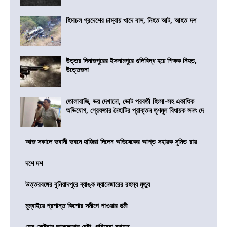
হিমাচল প্রদেশের চাম্বায় খাদে বাস, নিহত আট, আহত দশ
উত্তর দিনাজপুরের ইসলামপুরে গুলিবিদ্ধ হয়ে শিক্ষক নিহত,
উত্তেজনা
তোলাবাজি, ভয় দেখানো, ভোট পরবর্তী হিংসা-সহ একাধিক
অভিযোগ, গ্রেফতার নৈহাটির প্রাক্তন তৃণমূল বিধায়ক সনৎ দে
আজ সকালে ভবানী ভবনে হাজিরা দিলেন অভিষেকের আপ্ত সহায়ক সুমিত রায়
দশে দশ
উত্তরবঙ্গের বুনিয়াদপুরে ব্যাঙ্ক ম্যানেজারের রহস্য মৃত্যু
মুম্বাইয়ে প্রশান্ত কিশোর সমীপে পাওয়ার পত্মী
ফের মেট্রোয় আত্মহত্যার চেষ্টা, পরিষেবা ব্যাহত