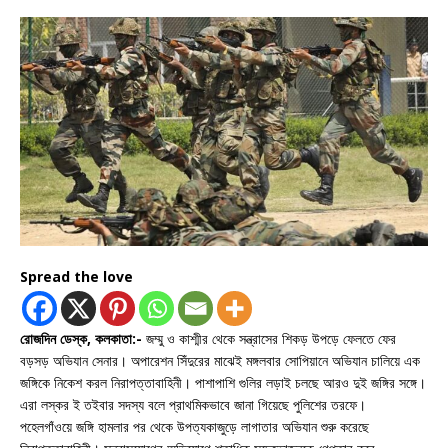
Spread the love
রোজদিন ডেস্ক, কলকাতা:-
জম্মু ও কাশ্মীর থেকে সন্ত্রাসের শিকড় উপড়ে ফেলতে ফের
বড়সড় অভিযান সেনার। অপারেশন সিঁদুরের মাঝেই মঙ্গলবার সোপিয়ানে অভিযান চালিয়ে এক
জঙ্গিকে নিকেশ করল নিরাপত্তাবাহিনী। পাশাপাশি গুলির লড়াই চলছে আরও দুই জঙ্গির সঙ্গে।
এরা লস্কর ই তইবার সদস্য বলে প্রাথমিকভাবে জানা গিয়েছে পুলিশের তরফে।
পহেলগাঁওয়ে জঙ্গি হামলার পর থেকে উপত্যকাজুড়ে লাগাতার অভিযান শুরু করেছে