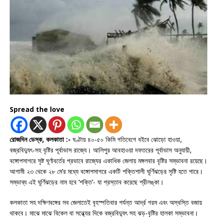
Spread the love
রোজদিন ডেস্ক, কলকাতা :-
ঘণ্টায় ৪০-৫০ কিমি গতিবেগে বইবে ঝোড়ো হাওয়া,
বজ্রবিদ্যুৎ-সহ বৃষ্টির পূর্বাভাস রাজ্যে। আলিপুর আবহাওয়া দফতরের পূর্বাভাস অনুযায়ী,
বঙ্গোপসাগরে সৃষ্ট ঘূর্ণাবর্তের প্রভাবে রাজ্যের একাধিক জেলায় মঙ্গলবার বৃষ্টির সম্ভাবনা রয়েছে।
আগামী ২৩ থেকে ২৮ মে’র মধ্যে বঙ্গোপসাগরে একটি শক্তিশালী ঘূর্ণিঝড়ের সৃষ্টি হতে পারে।
সম্ভাব্য এই ঘূর্ণিঝড়ের নাম হবে ‘শক্তি’- যা প্রস্তাব করেছে শ্রীলঙ্কা।
কলকাতা সহ দক্ষিণবঙ্গের সব জেলাতেই বৃহস্পতিবার পর্যন্ত আর্দ্র গরম এবং অস্বস্তি বজায়
থাকবে। মাঝে মাঝে বিকেল বা সন্ধ্যের দিকে বজ্রবিদ্যুৎ সহ ঝড়-বৃষ্টির হালকা সম্ভাবনা।