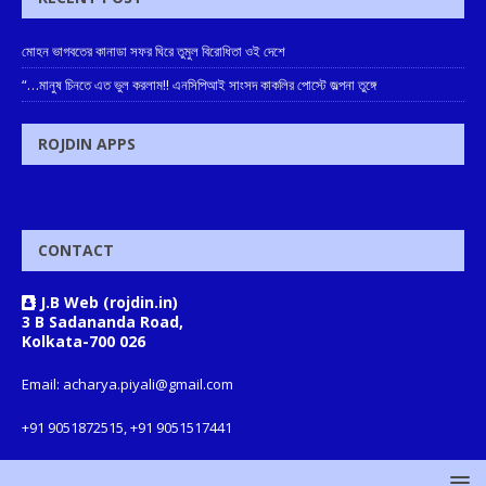
মোহন ভাগবতের কানাডা সফর ঘিরে তুমুল বিরোধিতা ওই দেশে
“…মানুষ চিনতে এত ভুল করলাম!! এনসিপিআই সাংসদ কাকলির পোস্টে জল্পনা তুঙ্গে
ROJDIN APPS
CONTACT
J.B Web (rojdin.in)
3 B Sadananda Road,
Kolkata-700 026
Email: acharya.piyali@gmail.com
+91 9051872515, +91 9051517441