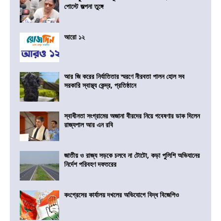
পোস্টে জল্পনা তুঙ্গে
আরো ১২
আর জি করের নির্যাতিতার স্মরণে নীরবতা পালন হোল সব
সরকারি স্বাস্থ্য কেন্দ্র, প্রতিষ্ঠানে
স্বাধীনতা সংগ্রামের অজানা বীরদের নিয়ে গবেষণার ডাক দিলেন
রাজ্যপাল আর এন রবি
জাতীয় ও রাজ্য সড়কে চলবে না টোটো, কড়া পুলিশি অভিযানের
নির্দেশ পরিবহণ দফতরের
কংগ্রেসের কার্যালয় দখলের অভিযোগে বিদ্ধ বিজেপিও