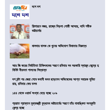
দশে দশ
শিল্পায়নে নজর, রাজ্যে বিড়লা গোষ্ঠী আসছে, দাবি শমীক
ভট্টাচার্যর
মালদায় বালক কে খুনের অভিযোগ বিমাতার বিরুদ্ধে
আর জি করের নির্যাতিতা চিকিৎসকের স্মরণে রবিবার সব সরকারি স্বাস্থ্য কেন্দ্রে দু
মিনিট নীরবতা পালনের সিদ্ধান্ত
দশ ঘন্টা পর জেরা শেষে ভবানী ভবন ছাড়লেন অভিষেকের আপ্ত সহায়ক সুমিত
রায়, রবিবার ফের তলব
১৪৪ থেকে ওয়ার্ড সংখ্যা বেড়ে হচ্ছে ২০৯
প্রয়াত প্রাক্তন মুখ্যমন্ত্রী বুদ্ধদেব ভট্টাচার্যের স্মরণে তাঁর নামাঙ্কিত সংস্কৃতি
কেন্দ্র হচ্ছে