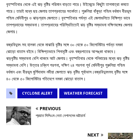
বৃহস্পতিবার থেকে এই ঝড় বৃষ্টির পরিমান বাড়তে পারে। উইকেন্ডে কিছুটা তাপমাত্রা কমতে
পারে। তারই মধ্যে ছয় জেলায় তাপপ্রবাহের সতর্কতা। পুরুলিয়া বাঁকুড়া পশ্চিম বর্ধমান বীরভূম
পশ্চিম মেদিনীপুর ও ঝাড়গ্রাম জেলাতে। বৃহস্পতিবার পর্যন্ত এই জেলাগুলিতে বিক্ষিপ্ত ভাবে
তাপপ্রবাহের সম্ভাবনা। তাপপ্রবাহের পরিস্থিতিতেই ঝড় বৃষ্টির সম্ভাবনা দক্ষিণবঙ্গের জেলায়
জেলায়।
বজ্রবিদ্যুৎ সহ হালকা থেকে মাঝারি বৃষ্টির সঙ্গে ৩০ থেকে ৫০ কিলোমিটার পর্যন্ত দমকা
ঝোড়ো বাতাস বইবে। বিক্ষিপ্তভাবে শিলাবৃষ্টি এবং বজ্রপাতের আশঙ্কা থাকবে।
ঝড়বৃষ্টির সম্ভাবনা বেশি থাকবে আট জেলায়। বৃহস্পতিবার থেকে শনিবারের মধ্যে ঝড় বৃষ্টির
সম্ভাবনা বেশি। উত্তর চব্বিশ পরগনা, দক্ষিণ ২৪ পরগনা পূর্ব মেদিনীপুর পুরুলিয়া পশ্চিম
বর্ধমান এবং বীরভূম মুর্শিদাবাদ নদীয়া জেলাতে ঝড় বৃষ্টির পূর্বাভাস।বজ্রবিদ্যুৎসহ বৃষ্টির সঙ্গে
৪০ থেকে ৫০ কিলোমিটার গতিবেগে দমকা ঝোড়ো বাতাস।
CYCLONE ALERT
WEATHER FORECAST
PREVIOUS
প্রয়াত সিপিএম নেতা নেপালদেব ভট্টাচার্য
NEXT