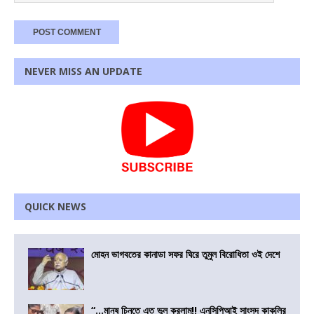
NEVER MISS AN UPDATE
QUICK NEWS
মোহন ভাগবতের কানাডা সফর ঘিরে তুমুল বিরোধিতা ওই দেশে
“…মানুষ চিনতে এত ভুল করলাম!! এনসিপিআই সাংসদ কাকলির