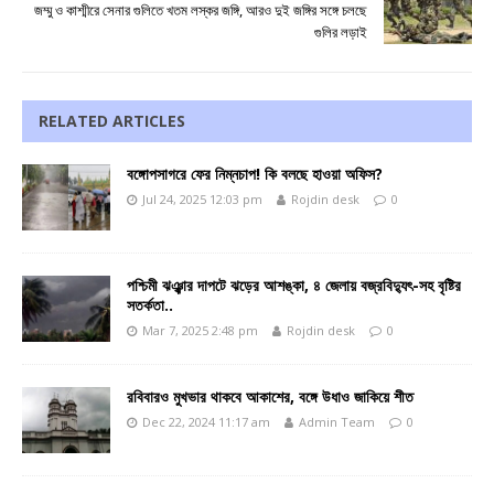
জম্মু ও কাশ্মীরে সেনার গুলিতে খতম লস্কর জঙ্গি, আরও দুই জঙ্গির সঙ্গে চলছে
গুলির লড়াই
RELATED ARTICLES
বঙ্গোপসাগরে ফের নিম্নচাপ! কি বলছে হাওয়া অফিস?
Jul 24, 2025 12:03 pm
Rojdin desk
0
পশ্চিমী ঝঞ্ঝার দাপটে ঝড়ের আশঙ্কা, ৪ জেলায় বজ্রবিদ্যুৎ-সহ বৃষ্টির
সতর্কতা..
Mar 7, 2025 2:48 pm
Rojdin desk
0
রবিবারও মুখভার থাকবে আকাশের, বঙ্গে উধাও জাকিয়ে শীত
Dec 22, 2024 11:17 am
Admin Team
0