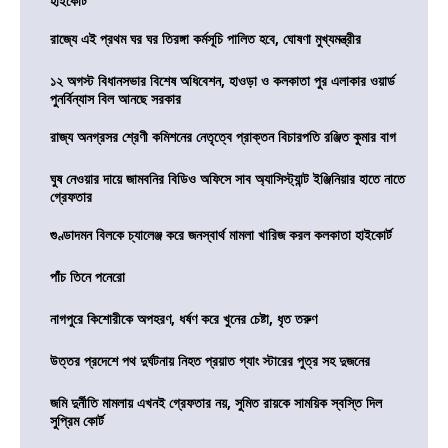
হাইকোর্ট
রাজ্যে এই প্রথম ঘর ঘর তিরঙ্গা কর্মসূচি পালিত হবে, ঘোষণা মুখ্যমন্ত্রীর
১২ অগস্ট বিধানসভার বিশেষ অধিবেশন, হাওড়া ও কলকাতা পুর এলাকার ওয়ার্ড
পুনর্বিন্যাস বিল আনছে সরকার
রাজ্য অনগ্রসর শ্রেণী কমিশনের নেতৃত্বে প্রাক্তন বিচারপতি রঞ্জিত কুমার বাগ
ঘুষ নেওয়ার দায়ে জামবনির বিডিও অফিসে সাব অ্যাসিস্ট্যান্ট ইঞ্জিনিয়ার হাতে নাতে
গ্রেফতার
গুণ্ডাদমন বিলকে চ্যালেঞ্জ করে জনস্বার্থ মামলা খারিজ করল কলকাতা হাইকোর্ট
পাঁচ তিনে পনেরো
নাগপুরে কিশোরীকে অপহরণ, ধর্ষণ করে খুনের চেষ্টা, ধৃত তরুণ
উত্তর প্রদেশে পথ দুর্ঘটনায় নিহত প্রয়াত গ্যাং স্টারের পুত্র সহ দুজনের
জমি দুর্নীতি মামলায় এখনই গ্রেফতার নয়, সুমিত রায়কে সাময়িক স্বস্তি দিল
সুপ্রিম কোর্ট