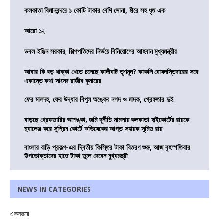
কলকাতা বিমানবন্দরে ১ কোটি টাকার বেশি সোনা, হীরে সহ ধৃত এক
আরো ১২
ডবল ইঞ্জিন সরকার, শিল্পপতিদের নির্ভয়ে বিনিয়োগের আহবান মুখ্যমন্ত্রীর
আবার কি বড় ধাক্কা খেতে চলেছে কালীঘাট তৃণমূল? কাকলি ঘোষদস্তিদারের সঙ্গে
একান্তে কথা সাংসদ রাজীব কুমারের
ফের মালদহ, ফের উদ্ধার বিপুল অঙ্কের নগদ ও মাদক, গ্রেফতার দুই
বাড়ছে গ্রেফতারির আশঙ্কা, জমি দূর্নীতি মামলায় কলকাতা হাইকোর্টের রায়কে
চ্যালেঞ্জ করে সুপ্রিম কোর্টে অভিষেকের আপ্ত সহায়ক সুমিত রায়
বাংলার বাড়ি প্রকল্প-এর দ্বিতীয় কিস্তির টাকা বিতরণ শুরু, আজ বৃহস্পতিবার
উপভোক্তাদের হাতে টাকা তুলে দেবেন মুখ্যমন্ত্রী
NEWS IN CATEGORIES
একনজরে