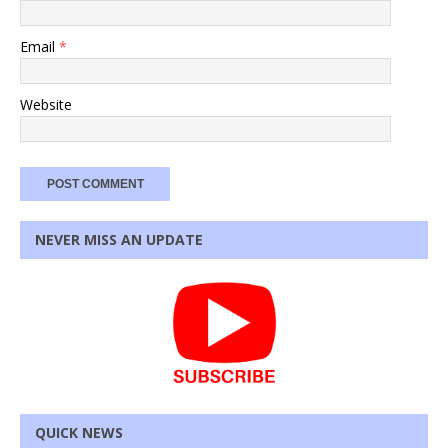
Email
*
Website
NEVER MISS AN UPDATE
QUICK NEWS