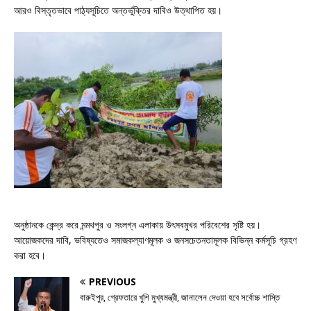
আরও বিস্তৃতভাবে পাঠ্যসূচিতে অন্তর্ভুক্তির দাবিও উত্থাপিত হয়।
অনুষ্ঠানকে কেন্দ্র করে মন্মথপুর ও সংলগ্ন এলাকায় উৎসবমুখর পরিবেশের সৃষ্টি হয়।
আয়োজকদের দাবি, ভবিষ্যতেও সমাজকল্যাণমূলক ও জনসচেতনতামূলক বিভিন্ন কর্মসূচি গ্রহণ
করা হবে।
PREVIOUS
বারুইপুর, গ্রেফতারে খুশি মুখ্যমন্ত্রী, জানালেন দেওয়া হবে সর্বোচ্চ শাস্তি