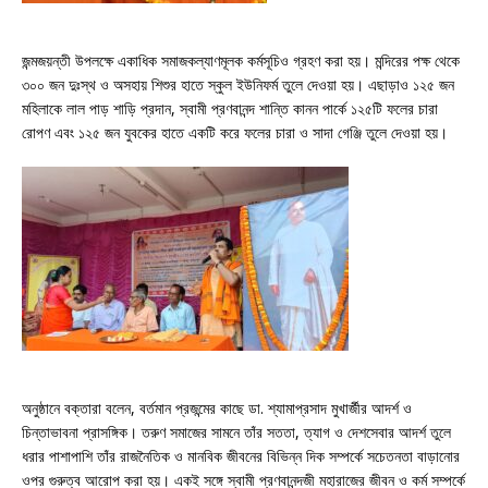
জন্মজয়ন্তী উপলক্ষে একাধিক সমাজকল্যাণমূলক কর্মসূচিও গ্রহণ করা হয়। মন্দিরের পক্ষ থেকে
৩০০ জন দুঃস্থ ও অসহায় শিশুর হাতে স্কুল ইউনিফর্ম তুলে দেওয়া হয়। এছাড়াও ১২৫ জন
মহিলাকে লাল পাড় শাড়ি প্রদান, স্বামী প্রণবানন্দ শান্তি কানন পার্কে ১২৫টি ফলের চারা
রোপণ এবং ১২৫ জন যুবকের হাতে একটি করে ফলের চারা ও সাদা গেঞ্জি তুলে দেওয়া হয়।
অনুষ্ঠানে বক্তারা বলেন, বর্তমান প্রজন্মের কাছে ডা. শ্যামাপ্রসাদ মুখার্জীর আদর্শ ও
চিন্তাভাবনা প্রাসঙ্গিক। তরুণ সমাজের সামনে তাঁর সততা, ত্যাগ ও দেশসেবার আদর্শ তুলে
ধরার পাশাপাশি তাঁর রাজনৈতিক ও মানবিক জীবনের বিভিন্ন দিক সম্পর্কে সচেতনতা বাড়ানোর
ওপর গুরুত্ব আরোপ করা হয়। একই সঙ্গে স্বামী প্রণবানন্দজী মহারাজের জীবন ও কর্ম সম্পর্কে