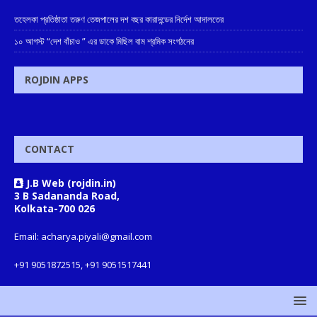
তহেলকা প্রতিষ্ঠাতা তরুণ তেজপালের দশ বছর কারাদন্ডের নির্দেশ আদালতের
১০ আগস্ট “দেশ বাঁচাও ” এর ডাকে মিছিল বাম শ্রমিক সংগঠনের
ROJDIN APPS
CONTACT
J.B Web (rojdin.in)
3 B Sadananda Road,
Kolkata-700 026
Email: acharya.piyali@gmail.com
+91 9051872515, +91 9051517441