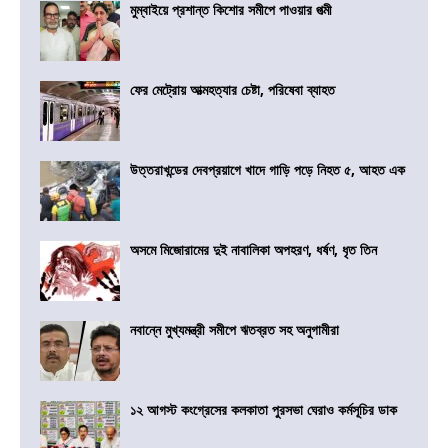
মুম্বাইয়ে প্রশান্ত কিশোর সমীপে পাওয়ার পত্মী
ফের মেট্রোয় আত্মহত্যার চেষ্টা, পরিষেবা ব্যাহত
উত্তরাখন্ডের দেবপ্রয়াগে খাদে গাড়ি পড়ে নিহত ৫, আহত এক
অসমে মিজোরামের দুই নাবালিকা অপহরণ, ধর্ষণ, ধৃত তিন
নবান্নে মুখ্যমন্ত্রী সমীপে ঋতব্রত সহ অনুগামীরা
১২ আগস্ট কংগ্রেসের কলকাতা পুরসভা ঘেরাও কর্মসূচির ডাক