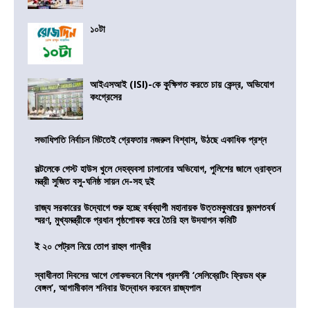
১০টা
আইএসআই (ISI)-কে কুক্ষিগত করতে চায় কেন্দ্র, অভিযোগ
কংগ্রেসের
সভাধিপতি নির্বাচন মিটতেই গ্রেফতার নজরুল বিশ্বাস, উঠছে একাধিক প্রশ্ন
সল্টলেকে গেস্ট হাউস খুলে দেহব্যবসা চালানোর অভিযোগ, পুলিশের জালে ও্রাক্তন
মন্ত্রী সুজিত বসু-ঘনিষ্ঠ সায়ন দে-সহ দুই
রাজ্য সরকারের উদ্যোগে শুরু হচ্ছে বর্ষব্যাপী মহানায়ক উত্তমকুমারের জন্মশতবর্ষ
স্মরণ, মুখ্যমন্ত্রীকে প্রধান পৃষ্ঠপোষক করে তৈরি হল উদযাপন কমিটি
ই ২০ পেট্রল নিয়ে তোপ রাহুল গান্ধীর
স্বাধীনতা দিবসের আগে লোকভবনে বিশেষ প্রদর্শনী ‘সেলিব্রেটিং ফ্রিডম থ্রু
বেঙ্গল’, আগামীকাল শনিবার উদ্বোধন করবেন রাজ্যপাল