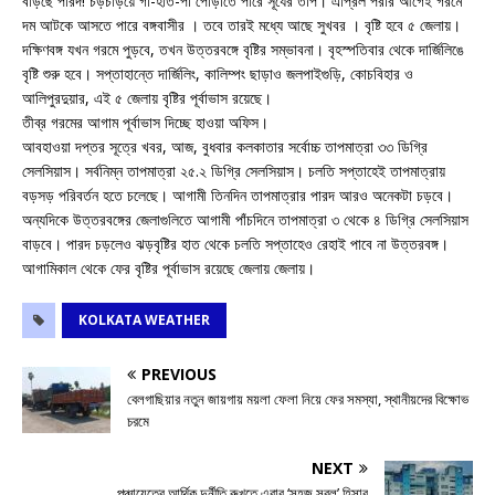
বাড়ছে পারদ! চড়চড়িয়ে গা-হাত-পা পোড়াতে পারে সূর্যের তাপ। এপ্রিল পরার আগেই গরমে
দম আটকে আসতে পারে বঙ্গবাসীর । তবে তারই মধ্যে আছে সুখবর । বৃষ্টি হবে ৫ জেলায়।
দক্ষিণবঙ্গ যখন গরমে পুড়বে, তখন উত্তরবঙ্গে বৃষ্টির সম্ভাবনা। বৃহস্পতিবার থেকে দার্জিলিঙে
বৃষ্টি শুরু হবে। সপ্তাহান্তে দার্জিলিং, কালিম্পং ছাড়াও জলপাইগুড়ি, কোচবিহার ও
আলিপুরদুয়ার, এই ৫ জেলায় বৃষ্টির পূর্বাভাস রয়েছে।
তীব্র গরমের আগাম পূর্বাভাস দিচ্ছে হাওয়া অফিস।
আবহাওয়া দপ্তর সূত্রে খবর, আজ, বুধবার কলকাতার সর্বোচ্চ তাপমাত্রা ৩৩ ডিগ্রি
সেলসিয়াস। সর্বনিম্ন তাপমাত্রা ২৫.২ ডিগ্রি সেলসিয়াস। চলতি সপ্তাহেই তাপমাত্রায়
বড়সড় পরিবর্তন হতে চলেছে। আগামী তিনদিন তাপমাত্রার পারদ আরও অনেকটা চড়বে।
অন্যদিকে উত্তরবঙ্গের জেলাগুলিতে আগামী পাঁচদিনে তাপমাত্রা ৩ থেকে ৪ ডিগ্রি সেলসিয়াস
বাড়বে। পারদ চড়লেও ঝড়বৃষ্টির হাত থেকে চলতি সপ্তাহেও রেহাই পাবে না উত্তরবঙ্গ‌।
আগামিকাল থেকে ফের বৃষ্টির পূর্বাভাস রয়েছে জেলায় জেলায়।
KOLKATA WEATHER
PREVIOUS
বেলগাছিয়ার নতুন জায়গায় ময়লা ফেলা নিয়ে ফের সমস্যা, স্থানীয়দের বিক্ষোভ
চরমে
NEXT
পঞ্চায়েতের আর্থিক দুর্নীতি রুখতে এবার ‘সহজ সরল’ হিসাব