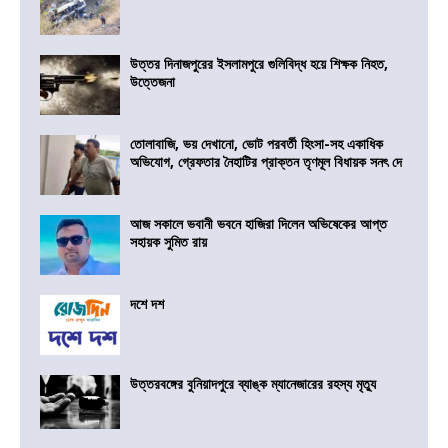
উত্তর দিনাজপুরের ইসলামপুরে গুলিবিদ্ধ হয়ে শিক্ষক নিহত,
উত্তেজনা
তোলাবাজি, ভয় দেখানো, ভোট পরবর্তী হিংসা-সহ একাধিক
অভিযোগ, গ্রেফতার নৈহাটির প্রাক্তন তৃণমূল বিধায়ক সনৎ দে
আজ সকালে ভবানী ভবনে হাজিরা দিলেন অভিষেকের আপ্ত
সহায়ক সুমিত রায়
দশে দশ
উত্তরবঙ্গের বুনিয়াদপুরে ব্যাঙ্ক ম্যানেজারের রহস্য মৃত্যু