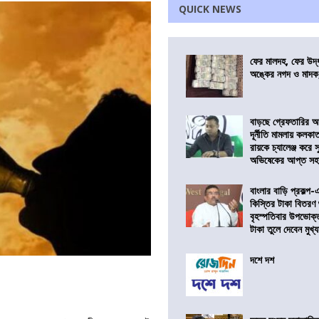
QUICK NEWS
ফের মালদহ, ফের উদ্ধ
অঙ্কের নগদ ও মাদক,
বাড়ছে গ্রেফতারির আ
দূর্নীতি মামলায় কলকা
রায়কে চ্যালেঞ্জ করে সু
অভিষেকের আপ্ত সহা
বাংলার বাড়ি প্রকল্প-
কিস্তির টাকা বিতরণ
বৃহস্পতিবার উপভোক্
টাকা তুলে দেবেন মুখ্যমন
দশে দশ