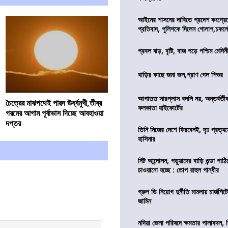
আইনের শাসনের দাবিতে প্রদেশ কংগ্র
প্রতিবাদ, পুলিশকে দিলেন গোলাপ,চকল
প্রবল ঝড়, বৃষ্টি, বাজ পড়ে পশ্চিম মেদিন
বাড়ির কাছে জমা জল,প্রাণ গেল শিশুর
আপাতত সারপ্লাস বদলি নয়, অন্তর্বর্তীকা
চৈত্রের মাঝপথেই পারদ ঊর্ধ্বমুখী,তীব্র
কলকাতা হাইকোর্টের
গরমের আগাম পূর্বাভাস দিচ্ছে আবহাওয়া
দপ্তর
তিনি নিজের দেশে ফিরবেনই, দৃঢ প্রত্য
হাসিনার
নিট আন্দোলন, পড়ুয়াদের বাড়ি গুন্ডা পাঠিয়
চাওয়ানো হচ্ছে : তোপ রাহুল গান্ধীর
গ্রুপ ডি নিয়োগ দুর্নীতি মামলায় চার্জশি
জামিন
নদিয়া জেলা পরিষদে ক্ষমতার পালাবদল, 