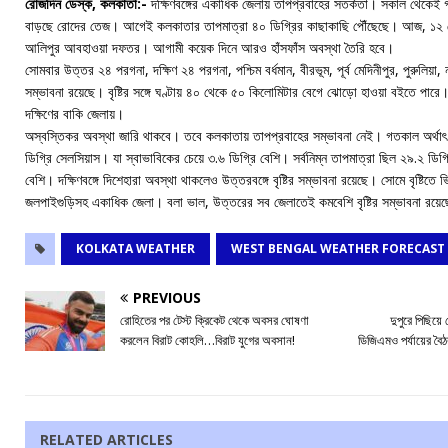
রোজদিন ডেস্ক, কলকাতা:-
দক্ষিণবঙ্গের একাধিক জেলায় তাপপ্রবাহের সতর্কতা। সকাল থেকেই 
বাড়ছে রোদের তেজ। আগেই কলকাতার তাপমাত্রা ৪০ ডিগ্রির কাছাকাছি পৌঁছেছে। আজ, ১২ 
আলিপুর আবহাওয়া দফতর। আগামী কয়েক দিনে আরও হাঁসফাঁস অবস্থা তৈরি হবে।
সোমবার উত্তর ২৪ পরগনা, দক্ষিণ ২৪ পরগনা, পশ্চিম বর্ধমান, বীরভূম, পূর্ব মেদিনীপুর, পুরুলিয়া, নদ
সম্ভাবনা রয়েছে। বৃষ্টির সঙ্গে ঘণ্টায় ৪০ থেকে ৫০ কিলোমিটার বেগে ঝোড়ো হাওয়া বইতে পারে
দক্ষিণের বাকি জেলায়।
অস্বস্তিকর অবস্থা জারি থাকবে। তবে কলকাতায় তাপপ্রবাহের সম্ভাবনা নেই। গতকাল অর্থাৎ র
ডিগ্রি সেলসিয়াস। যা স্বাভাবিকের চেয়ে ৩.৬ ডিগ্রি বেশি। সর্বনিম্ন তাপমাত্রা ছিল ২৯.২ ডিগ্
বেশি। দক্ষিণবঙ্গে দিশেহারা অবস্থা থাকলেও উত্তরবঙ্গে বৃষ্টির সম্ভাবনা রয়েছে। সোমে বৃষ্টিত
জলপাইগুড়িসহ একাধিক জেলা। বলা ভাল, উত্তরের সব জেলাতেই কমবেশি বৃষ্টির সম্ভাবনা রয়ে
KOLKATA WEATHER
WEST BENGAL WEATHER FORECAST
PREVIOUS
রোহিতের পর টেস্ট ক্রিকেট থেকে অবসর ঘোষণা
দুপুরে পিছিয়ে
করলেন বিরাট কোহলি…বিরাট যুগের অবসান!
ডিজিএমও পর্যায়ের বৈ
RELATED ARTICLES