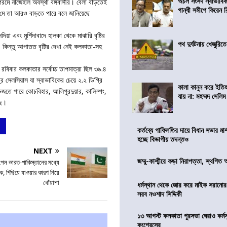
অচল সংসদ স্বাভাবিক
গরমে নাজেহাল অবস্থা বঙ্গবাসীর। বেলা বাড়তেই
গান্ধী সমীপে কিরেন র
মে তা আরও বাড়তে পারে বলে জানিয়েছে
িয়া এবং মুর্শিদাবাদে হালকা থেকে মাঝারি বৃষ্টির
পথ দুর্ঘটনায় খেজুরি
। কিন্তু আপাতত বৃষ্টির দেখা নেই কলকাতা-সহ
বিবার কলকাতার সর্বোচ্চ তাপমাত্রা ছিল ৩৯.৪
রি সেলসিয়াস যা স্বাভাবিকের চেয়ে ২.২ ডিগ্রি
কালা কানুন করে ইতি
ে ভিজতে পারে কোচবিহার, আলিপুরদুয়ার, কালিম্পং,
যায় না: মহম্মদ সেলিম
ছে।
কর্তব্যে গাফিলতির দায়ে বিধান সভার মার্
হচ্ছে বিভাগীয় তদন্তও
NEXT
জম্মু-কাশ্মীরে কড়া নিরাপত্তা, স্থগিত 
 গেল ভারত-পাকিস্তানের মধ্যে
ঠক, পিছিয়ে যাওয়ার কারণ নিয়ে
ধোঁয়াশা
ধর্মস্থান থেকে জোর করে মাইক সরানো
সরব নওশাদ সিদ্দিকী
১৩ আগস্ট কলকাতা পুরসভা ঘেরাও কর্মস
কংগ্রেসের