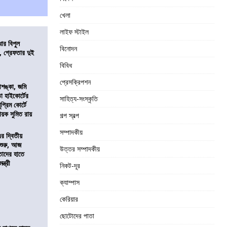
খেলা
লাইফ স্টাইল
ার বিপুল
বিনোদন
 গ্রেফতার দুই
বিবিধ
প্রেসক্রিপশন
শঙ্কা, জমি
তা হাইকোর্টের
সাহিত্য-সংস্কৃতি
প্রিম কোর্টে
য়ক সুমিত রায়
গল্প স্বল্প
সম্পাদকীয়
এর দ্বিতীয়
 শুরু, আজ
উত্তর সম্পাদকীয়
তাদের হাতে
্ত্রী
নিকট-দূর
ক্যাম্পাস
কেরিয়ার
ছোটোদের পাতা