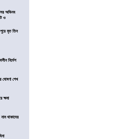
েসের অভিনব
েট ও
ীপুরে মৃত তিন
লীন নির্দেশ
য়ে ঘোষণা শেখ
ে ক্ষমা
টে নাম থাকাদের
বিনা