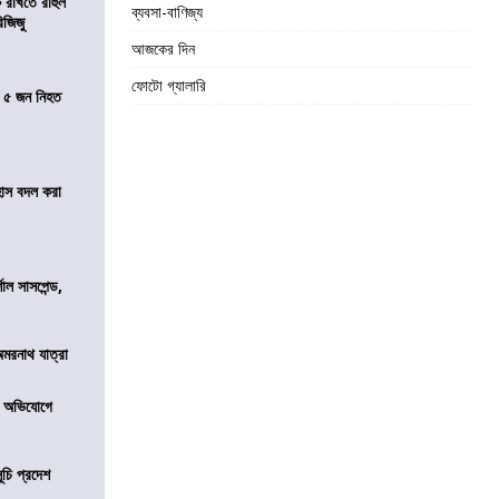
 রাখতে রাহুল
ব্যবসা-বাণিজ্য
িজিজু
আজকের দিন
ফোটো গ্যালারি
তে ৫ জন নিহত
হাস বদল করা
শাল সাসপেন্ড,
অমরনাথ যাত্রা
র অভিযোগে
ূচি প্রদেশ