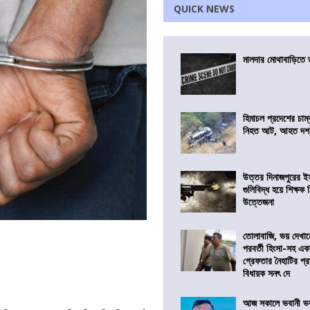
QUICK NEWS
মালদার মোথাবাড়িতে তৃ
হিমাচল প্রদেশের চাম্
নিহত আট, আহত দ
উত্তর দিনাজপুরের ই
গুলিবিদ্ধ হয়ে শিক্ষক
উত্তেজনা
তোলাবাজি, ভয় দেখা
পরবর্তী হিংসা-সহ এ
গ্রেফতার নৈহাটির প্র
বিধায়ক সনৎ দে
আজ সকালে ভবানী ভব