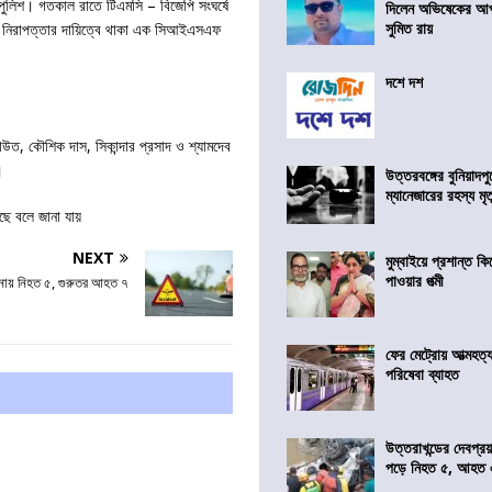
ুলিশ। গতকাল রাতে টিএমসি – বিজেপি সংঘর্ষে
দিলেন অভিষেকের আপ
সুমিত রায়
এর নিরাপত্তার দায়িত্বে থাকা এক সিআইএসএফ
দশে দশ
ত, কৌশিক দাস, সিকান্দার প্রসাদ ও শ্যামদেব
।
উত্তরবঙ্গের বুনিয়াদপু
ম্যানেজারের রহস্য মৃত্
ছে বলে জানা যায়
NEXT
মুম্বাইয়ে প্রশান্ত 
পাওয়ার পত্মী
্ঘটনায় নিহত ৫, গুরুতর আহত ৭
ফের মেট্রোয় আত্মহত্যা
পরিষেবা ব্যাহত
উত্তরাখন্ডের দেবপ্র
পড়ে নিহত ৫, আহত