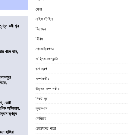
খেলা
লাইফ স্টাইল
ণমূল কর্মী খুন
বিনোদন
বিবিধ
প্রেসক্রিপশন
বায় খাদে বাস,
শ
সাহিত্য-সংস্কৃতি
গল্প স্বল্প
সলামপুরে
সম্পাদকীয়
 নিহত,
উত্তর সম্পাদকীয়
নিকট-দূর
নো, ভোট
কাধিক অভিযোগ,
ক্যাম্পাস
াক্তন তৃণমূল
কেরিয়ার
ছোটোদের পাতা
নে হাজিরা