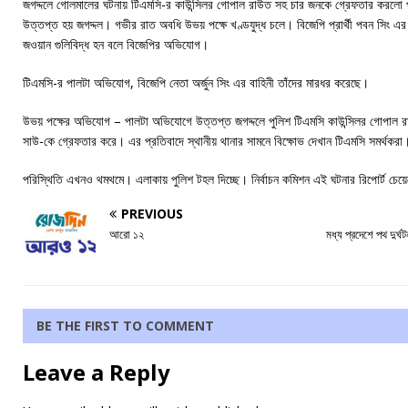
জগদ্দলে গোলমালের ঘটনায় টিএমসি-র কাউন্সিলর গোপাল রাউত সহ চার জনকে গ্রেফতার করলো প
উত্তপ্ত হয় জগদ্দল। গভীর রাত অবধি উভয় পক্ষে খণ্ডযুদ্ধ চলে। বিজেপি প্রার্থী পবন সিং 
জওয়ান গুলিবিদ্ধ হন বলে বিজেপির অভিযোগ।
টিএমসি-র পালটা অভিযোগ, বিজেপি নেতা অর্জুন সিং এর বাহিনী তাঁদের মারধর করেছে।
উভয় পক্ষের অভিযোগ – পালটা অভিযোগে উত্তপ্ত জগদ্দলে পুলিশ টিএমসি কাউন্সিলর গোপাল রাউ
সাউ-কে গ্রেফতার করে। এর প্রতিবাদে স্থানীয় থানার সামনে বিক্ষোভ দেখান টিএমসি সমর্থকরা
পরিস্থিতি এখনও থমথমে। এলাকায় পুলিশ টহল দিচ্ছে। নির্বাচন কমিশন এই ঘটনার রিপোর্ট চেয়ে
PREVIOUS
আরো ১২
মধ্য প্রদেশে পথ দুর
BE THE FIRST TO COMMENT
Leave a Reply