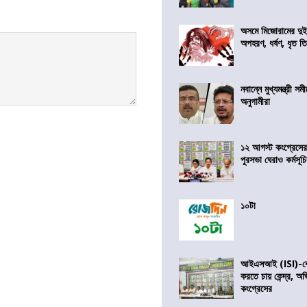
অসমে মিজোরামের দুই
অপহরণ, ধর্ষণ, ধৃত ত
নবান্নে মুখ্যমন্ত্রী 
অনুগামীরা
১২ আগস্ট কংগ্রেসে
পুরসভা ঘেরাও কর্মসূ
১০টা
আইএসআই (ISI)-কে 
করতে চায় কেন্দ্র, অ
কংগ্রেসের