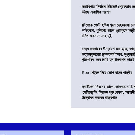
সভাধিপতি নির্বাচন মিটতেই গ্রেফতার ন
উঠছে একাধিক প্রশ্ন
সল্টলেকে গেস্ট হাউস খুলে দেহব্যবসা চ
অভিযোগ, পুলিশের জালে ও্রাক্তন মন্ত্রী
ঘনিষ্ঠ সায়ন দে-সহ দুই
রাজ্য সরকারের উদ্যোগে শুরু হচ্ছে বর্ষব
উত্তমকুমারের জন্মশতবর্ষ স্মরণ, মুখ্যমন্ত
পৃষ্ঠপোষক করে তৈরি হল উদযাপন কমিটি
ই ২০ পেট্রল নিয়ে তোপ রাহুল গান্ধীর
স্বাধীনতা দিবসের আগে লোকভবনে বিশেষ
‘সেলিব্রেটিং ফ্রিডম থ্রু বেঙ্গল’, আগা
উদ্বোধন করবেন রাজ্যপাল