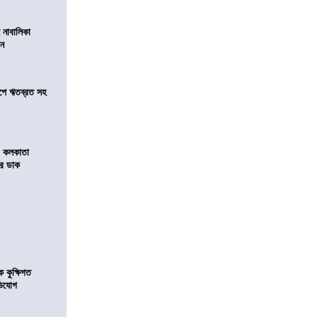
 নাবালিকা
িন
সমীপে ঋতব্রত সহ
র কলকাতা
চির ডাক
কুক্ষিগত
ভিযোগ