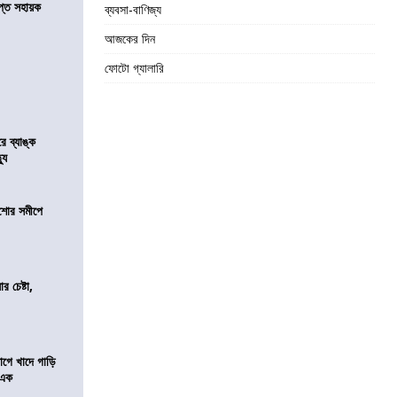
্ত সহায়ক
ব্যবসা-বাণিজ্য
আজকের দিন
ফোটো গ্যালারি
রে ব্যাঙ্ক
যু
কিশোর সমীপে
র চেষ্টা,
য়াগে খাদে গাড়ি
 এক