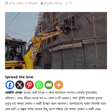
Jul 8, 2026 11:49 pm
Rojdin desk
0
Spread the love
রোজদিন ডেস্ক:
হাওড়া কোর্ট চত্বর ও জেলা হাসপাতাল সংলগ্ন এলাকায় বুলডোজার
অভিযান। ভেঙে গুঁড়িয়ে দেওয়া হল ৩০ থেকে ৪০টি দোকান। কড়া পুলিশি পাহারায় বুধবার
দুপুরে ওই সমস্ত দোকান ও গুমটি উচ্ছেদ করল প্রশাসন। হাসপাতালের সামনে বিপ্লবী হরেন
ঘোষ সরণি ও মহাত্মা গান্ধি রোডের কিছু অংশে গজিয়ে ওঠা সমস্ত দোকান ও গুমটি ভেঙে