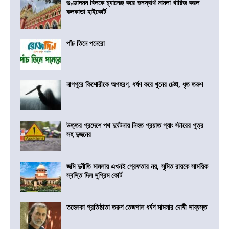
গুণ্ডাদমন বিলকে চ্যালেঞ্জ করে জনস্বার্থ মামলা খারিজ করল
কলকাতা হাইকোর্ট
পাঁচ তিনে পনেরো
নাগপুরে কিশোরীকে অপহরণ, ধর্ষণ করে খুনের চেষ্টা, ধৃত তরুণ
উত্তর প্রদেশে পথ দুর্ঘটনায় নিহত প্রয়াত গ্যাং স্টারের পুত্র
সহ দুজনের
জমি দুর্নীতি মামলায় এখনই গ্রেফতার নয়, সুমিত রায়কে সাময়িক
স্বস্তি দিল সুপ্রিম কোর্ট
তহেলকা প্রতিষ্ঠাতা তরুণ তেজপাল ধর্ষণ মামলার দোষী সাব্যস্ত