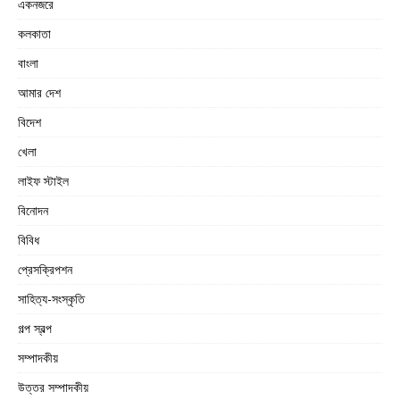
একনজরে
কলকাতা
বাংলা
আমার দেশ
বিদেশ
খেলা
লাইফ স্টাইল
বিনোদন
বিবিধ
প্রেসক্রিপশন
সাহিত্য-সংস্কৃতি
গল্প স্বল্প
সম্পাদকীয়
উত্তর সম্পাদকীয়