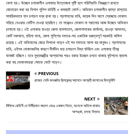
ফেলা হয়। উচ্ছেদ চলাকালীন এলাকায় উত্তেজনা সৃষ্টি হলে পরিস্থিতি নিয়ন্ত্রণে রাখতে
মোতায়েন করা হয় বিশাল পুলিশ বাহিনী ও কমব্যাট ফোর্স। অভিযান চলাকালীন ব্যস্ত রাস্তায়
সাময়িকভাবে যান চলাচল বন্ধ রাখা হয়। প্রশাসনের দাবি, কয়েক দিন আগে স্বেচ্ছায় দোকান
সরিয়ে নেওয়ার নোটিস দেওয়া হয়েছিল। তা সত্ত্বেও দোকান না সরানোয় আজ উচ্ছেদ অভিযান
চালানো হয়। ওই এলাকায় হাওড়া জেলা হাসপাতাল, জেলাশাসকের কার্যালয়, হাওড়া আদালত,
কোর্ট লকআপ, মহিলা থানা, জেলা পুলিশের দফতর-সহ একাধিক গুরুত্বপূর্ণ সরকারি অফিস
রয়েছে। এই অভিযানের জেরে বিপাকে পড়েন ওই সব দফতরে আসা বহু মানুষও। প্রশাসনের
দাবি, এইসব দোকানগুলির কারণে দীর্ঘদিন ধরে চলাচলে বিঘ্ন ঘটছিল এবং এলাকায় তীব্র
যানজট হচ্ছিল। তবে মুখ্যমন্ত্রীর আশ্বাসের পরও হকার উচ্ছেদ চলতে থাকায় ফুটপাথে ব্যবসা
করা বহু দোকানদাররা ক্ষোভে ফেটে পড়েন।
PREVIOUS
রাজ্যে সেমি কনডাক্টর শিল্পকেন্দ্র স্থাপনে আগ্রহী জাপানের মিতসুবিশি
NEXT
দিল্লির রোহিণী তে নির্মীয়মান বহুতল ভেঙে একজন নিহত, অনেকে আটকে থাকার
আশঙ্কা, চলছে উদ্ধার