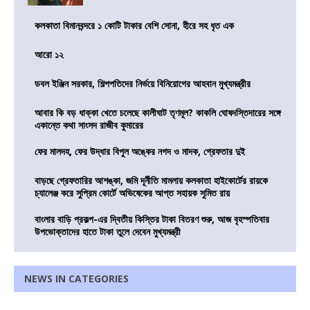
কলকাতা বিমানবন্দরে ১ কোটি টাকার বেশি সোনা, হীরে সহ ধৃত এক
আরো ১২
ডবল ইঞ্জিন সরকার, শিল্পপতিদের নির্ভয়ে বিনিয়োগের আহবান মুখ্যমন্ত্রীর
আবার কি বড় ধাক্কা খেতে চলেছে কালীঘাট তৃণমূল? কাকলি ঘোষদস্তিদারের সঙ্গে
একান্তে কথা সাংসদ রাজীব কুমারের
ফের মালদহ, ফের উদ্ধার বিপুল অঙ্কের নগদ ও মাদক, গ্রেফতার দুই
বাড়ছে গ্রেফতারির আশঙ্কা, জমি দূর্নীতি মামলায় কলকাতা হাইকোর্টের রায়কে
চ্যালেঞ্জ করে সুপ্রিম কোর্টে অভিষেকের আপ্ত সহায়ক সুমিত রায়
বাংলার বাড়ি প্রকল্প-এর দ্বিতীয় কিস্তির টাকা বিতরণ শুরু, আজ বৃহস্পতিবার
উপভোক্তাদের হাতে টাকা তুলে দেবেন মুখ্যমন্ত্রী
NEWS IN CATEGORIES