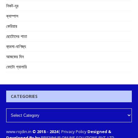
নিকট-দূর
ক্যাম্পাস
কেরিয়ার
ছোটোদের পাতা
ব্যবসা-বাণিজ্য
আজকের দিন
ফোটো গ্যালারি
CATEGORIES
www.rojdin.in
© 2018
–
2024
|
Privacy Policy
Designed &
Developed By by
PRISMHUB ONLINE SOLUTIONS PVT. LTD.