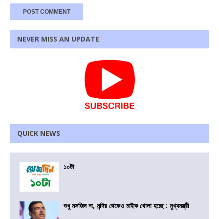
NEVER MISS AN UPDATE
QUICK NEWS
১০টা
শুধু মসজিদ না, মন্দির থেকেও মাইক খোলা হচ্ছে : মুখ্যমন্ত্রী