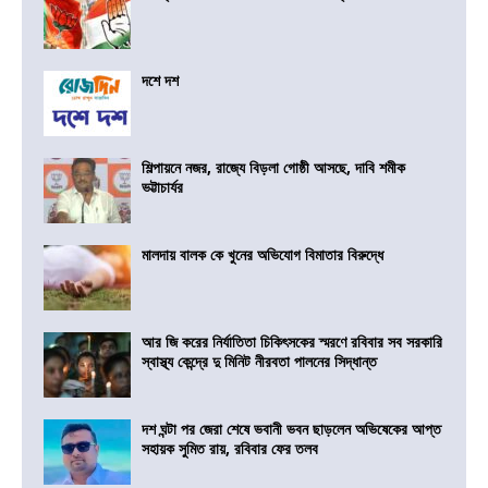
দশে দশ
শিল্পায়নে নজর, রাজ্যে বিড়লা গোষ্ঠী আসছে, দাবি শমীক
ভট্টাচার্যর
মালদায় বালক কে খুনের অভিযোগ বিমাতার বিরুদ্ধে
আর জি করের নির্যাতিতা চিকিৎসকের স্মরণে রবিবার সব সরকারি
স্বাস্থ্য কেন্দ্রে দু মিনিট নীরবতা পালনের সিদ্ধান্ত
দশ ঘন্টা পর জেরা শেষে ভবানী ভবন ছাড়লেন অভিষেকের আপ্ত
সহায়ক সুমিত রায়, রবিবার ফের তলব