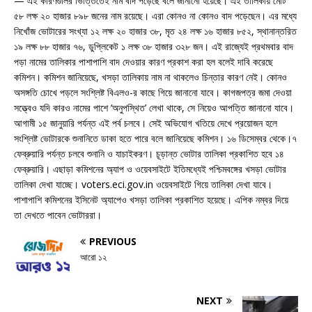
— এই কারণগুলির ভিত্তিতেই নাম বাদ পড়েছে বলে জানানো হয়েছে। এই তালিকায় মোট
৫৮ লক্ষ ২০ হাজার ৮৯৮ জনের নাম রয়েছে। এরা কোনও না কোনও বাদ পড়েছেন। এর মধ্যে
নিখোঁজ ভোটারের সংখ্যা ১২ লক্ষ ২০ হাজার ৩৮, মৃত ২৪ লক্ষ ১৬ হাজার ৮৫২, স্থানান্তরিত
১৯ লক্ষ ৮৮ হাজার ৭৬, ডুপ্লিকেট ১ লক্ষ ৩৮ হাজার ৩২৮ জন। এই রাজ্যেই প্রথমবার বাদ
পড়া নামের তালিকার পাশাপাশি বাদ দেওয়ার কারণ প্রকাশ করা হল বলেই দাবি করেছে
কমিশন। কমিশন জানিয়েছে, খসড়া তালিকায় নাম না থাকলেও চিন্তার কারণ নেই। কোনও
অসঙ্গতি চোখে পড়লে সংশ্লিষ্ট বিএলও-র কাছে গিয়ে জানানো যাবে। কাগজপত্র জমা দেওয়া
সত্ত্বেও যদি কারও নামের পাশে ‘অনুপস্থিত’ লেখা থাকে, সে নিয়েও আপত্তি জানানো যাবে।
আগামী ১৫ জানুয়ারি পর্যন্ত এই পর্ব চলবে। সেই অভিযোগ খতিয়ে দেখে প্রয়োজন হলে
সংশ্লিষ্ট ভোটারকে শুনানিতে ডাকা হতে পারে বলে জানিয়েছে কমিশন। ১৬ ডিসেম্বর থেকে।৭
ফেব্রুয়ারি পর্যন্ত চলবে শুনানি ও যাচাইকরণ। চূড়ান্ত ভোটার তালিকা প্রকাশিত হবে ১৪
ফেব্রুয়ারি। এছাড়া কমিশনের অ্যাপ ও ওয়েবসাইটে ইতিমধ্যেই পশ্চিমবঙ্গের খসড়া ভোটার
তালিকা দেখা যাচ্ছে। voters.eci.gov.in ওয়েবসাইটে গিয়ে তালিকা দেখা যাবে।
পাশাপাশি কমিশনের ইসিনেট অ্যাপেও খসড়া তালিকা প্রকাশিত হয়েছে। এপিক নম্বর দিয়ে
তা দেখতে পাবেন ভোটাররা।
PREVIOUS
আরো ১২
NEXT