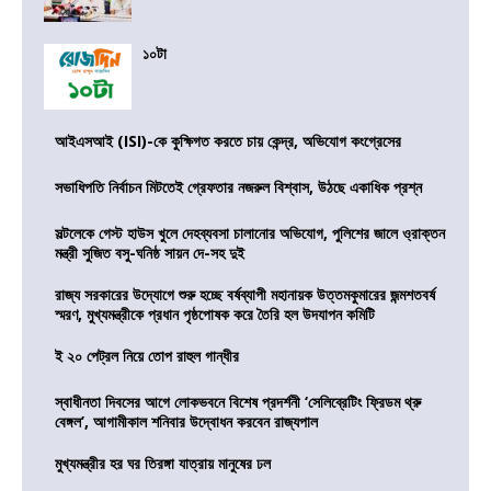
১০টা
আইএসআই (ISI)-কে কুক্ষিগত করতে চায় কেন্দ্র, অভিযোগ কংগ্রেসের
সভাধিপতি নির্বাচন মিটতেই গ্রেফতার নজরুল বিশ্বাস, উঠছে একাধিক প্রশ্ন
সল্টলেকে গেস্ট হাউস খুলে দেহব্যবসা চালানোর অভিযোগ, পুলিশের জালে ও্রাক্তন
মন্ত্রী সুজিত বসু-ঘনিষ্ঠ সায়ন দে-সহ দুই
রাজ্য সরকারের উদ্যোগে শুরু হচ্ছে বর্ষব্যাপী মহানায়ক উত্তমকুমারের জন্মশতবর্ষ
স্মরণ, মুখ্যমন্ত্রীকে প্রধান পৃষ্ঠপোষক করে তৈরি হল উদযাপন কমিটি
ই ২০ পেট্রল নিয়ে তোপ রাহুল গান্ধীর
স্বাধীনতা দিবসের আগে লোকভবনে বিশেষ প্রদর্শনী ‘সেলিব্রেটিং ফ্রিডম থ্রু
বেঙ্গল’, আগামীকাল শনিবার উদ্বোধন করবেন রাজ্যপাল
মুখ্যমন্ত্রীর হর ঘর তিরঙ্গা যাত্রায় মানুষের ঢল