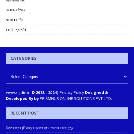
ব্যবসা-বাণিজ্য
আজকের দিন
ফোটো গ্যালারি
CATEGORIES
www.rojdin.in
© 2018
–
2024
|
Privacy Policy
Designed &
Developed By by
PRISMHUB ONLINE SOLUTIONS PVT. LTD.
RECENT POST
উত্তর বঙ্গের বুনিয়াদপুরে ব্যাঙ্ক ম্যানেজারের রহস্য মৃত্যু