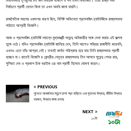
বিধানসভায় তৃণমূলের ৮০ জন বিধায়ক থাকলে ও দল এখন বিভাজিত। তাঁরা রাজ্য সভা
নির্বাচনে প্রার্থী দেবেন কিনা তা এখন অবধি জানা যায়নি।
রাজনৈতিক মহলের একাংশর ধারণা ছিল, বিশিষ্ট অভিনেতা প্রসেনজিৎ চ্যাটার্জিকে রাজ্যসভায়
পাঠাতে আগ্রহী বিজেপি।
আজ ও প্রসেনজিৎ চ্যাটার্জি নবান্নে মুখ্যমন্ত্রী শুভেন্দু অধিকারীর সঙ্গে দেখা করায় এই জল্পনা
তুঙ্গে ওঠে। যদিও প্রসেনজিৎ চ্যাটার্জি জানিয়ে দেন, তিনি আগেও সক্রিয় রাজনীতি করেননি,
এখনও এতে তাঁর আগ্রহ নেই। তখনই কার্যত পরিস্কার হয়ে যায় তিনি রাজ্যসভার প্রার্থী
হচ্ছেন না। রাতেই বিজেপি র কেন্দ্রীয় নেতৃত্ব রাজ্যসভার তিন আসনে সুখেন্দু শেখর রায়,
সুস্মিতা দেব ও প্রকাশ চিক বরাইক এর নাম প্রার্থী হিসেবে ঘোষণা করেন।
PREVIOUS
পুনেতে আবর্জনার স্তুপে চাপা পড়া বাড়িতে এক মৃতদেহ উদ্ধার, জীবিত উদ্ধার
নয়জন, উদ্ধার কাজ চলছে
NEXT
১০টা