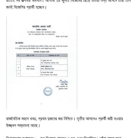
রাতেই সব জল্পনার অবসান। আগামী ২৪ জুলাই নিজেদের ছেড়ে যাওয়া শুন্য আসনে তাঁরা তিন
জনই বিজেপির প্রার্থী হচ্ছেন।
রাজনৈতিক মহলে খবর, প্রথম দুজনের জয় নিশ্চিত। তৃতীয় আসনেও প্রার্থী জয়ী হওয়ার
উজ্জ্বল সম্ভাবনা আছে।