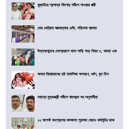
মুম্বাইয়ে প্রশান্ত কিশোর সমীপে পাওয়ার পত্মী
ফের মেট্রোয় আত্মহত্যার চেষ্টা, পরিসেবা ব্যাহত
উত্তরাখন্ডের দেবপ্রয়াগে খাদে গাড়ি পড়ে নিহত ৫, আহত এক
অসমে মিজোরামের দুই নাবালিকা অপহরণ, ধর্ষণ, ধৃত তিন
নবান্নে মুখ্যমন্ত্রী সমীপে ঋতব্রত সহ অনুগামীরা
১২ আগস্ট কংগ্রেসের কলকাতা পুরসভা ঘেরাও কর্মসূচির ডাক