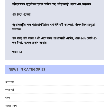
রবীন্দ্রনাথের মৃত্যুদিনে শ্রদ্ধা অমিত শাহ, মল্লিকার্জুন খড়গে-সহ অন্যদের
পাঁচ তিনে পনেরো
প্রধানমন্ত্রীর সঙ্গে প্রাতরাশ বৈঠকে এনসিপিআই সাংসদরা, ছিলেন তিন বেসুরো
সাংসদও
গত সাড়ে পাঁচ বছরে ৭৭টি দেশে সফর প্রধানমন্ত্রী মোদির, খরচ ৫৫৭ কোটি ৫১
লক্ষ টাকা, সংসদে জানাল সরকার
আরো ১২
NEWS IN CATEGORIES
একনজরে
কলকাতা
বাংলা
আমার দেশ