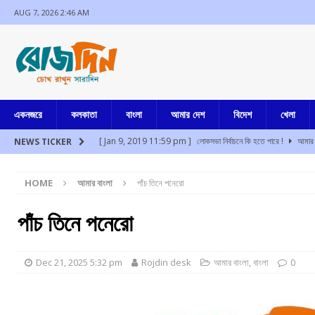
AUG 7, 2026 2:46 AM
একনজরে
কলকাতা
বাংলা
আমার দেশ
বিদেশ
খেলা
[ Jan 9, 2019 11:59 pm ]
লোকসভা নির্বাচনে কি হতে পারে !
আমার 
NEWS TICKER
[ Aug 7, 2026 2:31 am ]
তহেলকা প্রতিষ্ঠাতা তরুণ তেজপালের দশ বছর 
HOME
আমার বাংলা
পাঁচ তিনে পনেরো
[ Aug 7, 2026 2:17 am ]
১০ আগস্ট “দেশ বাঁচাও ” এর ডাকে মিছিল বা
[ Aug 7, 2026 1:52 am ]
প্রতিবাদ করলেই দেশদ্রোহী নয়, তরুণদের 
পাঁচ তিনে পনেরো
[ Aug 7, 2026 12:53 am ]
১৭ আগস্ট থেকে অন্নপূর্ণা ভান্ডারের টাকা পাব
[ Aug 7, 2026 12:16 am ]
আবাস যোজনায় অবৈধ ভাবে নেওয়া বাড়ির টাকা
Dec 21, 2025 5:32 pm
Rojdin desk
আমার বাংলা
,
বাংলা
0
[ Jul 17, 2024 3:35 pm ]
চুরির অপবাদে একই পরিবারের ৩ সদস্যকে মা