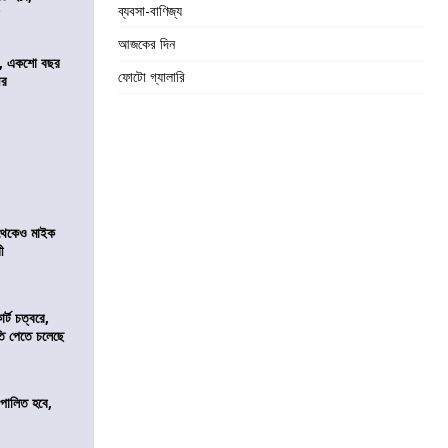
ব্যবসা-বাণিজ্য
র
আজকের দিন
ে, একশো বছর
ফোটো গ্যালারি
ীর
র থেকেও মাইক
রী
র্ট চত্বরে,
ি পেতে চলেছে
ি পালিত হবে,