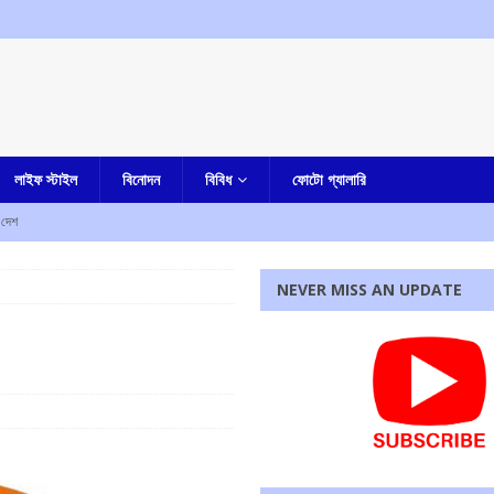
লাইফ স্টাইল
বিনোদন
বিবিধ
ফোটো গ্যালারি
দেশ
কারাদন্ডের নির্দেশ আদালতের
এক নজরে
NEVER MISS AN UPDATE
ম শ্রমিক সংগঠনের
আমার বাংলা
পাশে মোহন ভাগবত!
এক নজরে
েন, জানিয়ে দিলেন মুখ্যমন্ত্রী
আমার বাংলা
 ফেরত দিতে হবে, হুঁশিয়ারি দিলীপ ঘোষের
আমার বাংলা
রধোর, উত্তেজনা ডোমজুর এলাকায়..
বাংলা