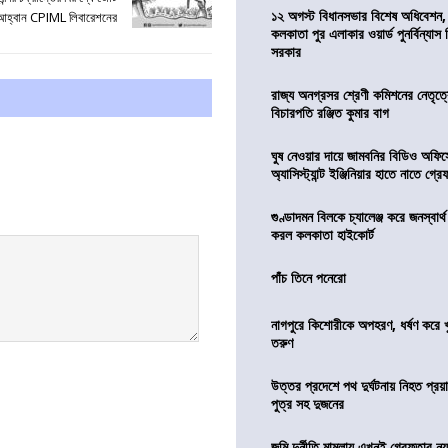
১২ অগস্ট বিধানসভার বিশেষ অধিবেশন,
র আহ্বান CPIML লিবারেশনের
কলকাতা পুর এলাকার ওয়ার্ড পুনর্বিন্যা
সরকার
রাজ্য অনগ্রসর শ্রেণী কমিশনের নেতৃত্ব
বিচারপতি রঞ্জিত কুমার বাগ
ঘুষ নেওয়ার দায়ে জামবনির বিডিও অফিস
অ্যাসিস্ট্যান্ট ইঞ্জিনিয়ার হাতে নাতে গ্র
গুণ্ডাদমন বিলকে চ্যালেঞ্জ করে জনস্বার্
করল কলকাতা হাইকোর্ট
পাঁচ তিনে পনেরো
নাগপুরে কিশোরীকে অপহরণ, ধর্ষণ করে খুন
তরুণ
উত্তর প্রদেশে পথ দুর্ঘটনায় নিহত প্রয়া
পুত্র সহ দুজনের
জমি দুর্নীতি মামলায় এখনই গ্রেফতার নয়