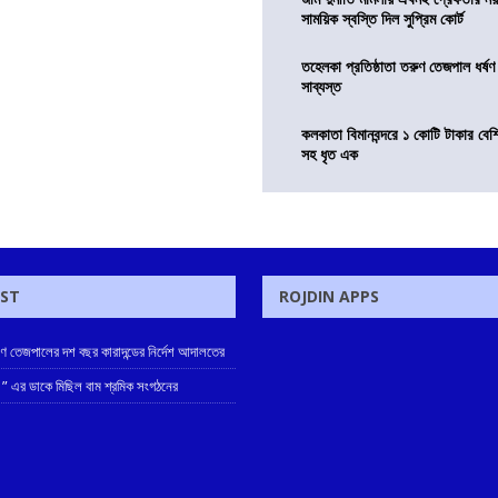
সাময়িক স্বস্তি দিল সুপ্রিম কোর্ট
তহেলকা প্রতিষ্ঠাতা তরুণ তেজপাল ধর্ষণ
সাব্যস্ত
কলকাতা বিমানবন্দরে ১ কোটি টাকার বেশ
সহ ধৃত এক
OST
ROJDIN APPS
রুণ তেজপালের দশ বছর কারাদন্ডের নির্দেশ আদালতের
 ” এর ডাকে মিছিল বাম শ্রমিক সংগঠনের