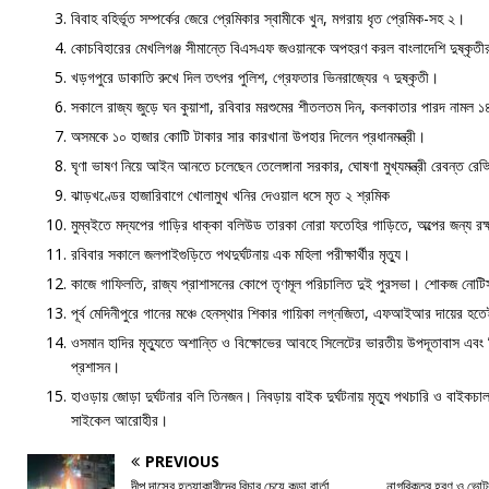
বিবাহ বহির্ভূত সম্পর্কের জেরে প্রেমিকার স্বামীকে খুন, মগরায় ধৃত প্রেমিক-সহ ২।
কোচবিহারের মেখলিগঞ্জ সীমান্তে বিএসএফ জওয়ানকে অপহরণ করল বাংলাদেশি দুষ্কৃতী
খড়গপুরে ডাকাতি রুখে দিল তৎপর পুলিশ, গ্রেফতার ভিনরাজ্যের ৭ দুষ্কৃতী।
সকালে রাজ্য জুড়ে ঘন কুয়াশা, রবিবার মরশুমের শীতলতম দিন, কলকাতার পারদ নামল ১
অসমকে ১০ হাজার কোটি টাকার সার কারখানা উপহার দিলেন প্রধানমন্ত্রী।
ঘৃণা ভাষণ নিয়ে আইন আনতে চলেছেন তেলেঙ্গানা সরকার, ঘোষণা মুখ্যমন্ত্রী রেবন্ত রেড্
ঝাড়খণ্ডের হাজারিবাগে খোলামুখ খনির দেওয়াল ধসে মৃত ২ শ্রমিক
মুম্বইতে মদ্যপের গাড়ির ধাক্কা বলিউড তারকা নোরা ফতেহির গাড়িতে, অল্পের জন্য রক
রবিবার সকালে জলপাইগুড়িতে পথদুর্ঘটনায় এক মহিলা পরীক্ষার্থীর মৃত্যু।
কাজে গাফিলতি, রাজ্য প্রাশাসনের কোপে তৃণমূল পরিচালিত দুই পুরসভা। শোকজ নোট
পূর্ব মেদিনীপুরে গানের মঞ্চে হেনস্থার শিকার গায়িকা লগ্নজিতা, এফআইআর দায়ের হতে
ওসমান হাদির মৃত্যুতে অশান্তি ও বিক্ষোভের আবহে সিলেটের ভারতীয় উপদূতাবাস এবং ভি
প্রশাসন।
হাওড়ায় জোড়া দুর্ঘটনার বলি তিনজন। নিবড়ায় বাইক দুর্ঘটনায় মৃত্যু পথচারি ও বাইকচাল
সাইকেল আরোহীর।
PREVIOUS
দীপু দাসের হত্যাকারীদের বিচার চেয়ে কড়া বার্তা
নাগরিকত্ব হরণ ও ভোটবন