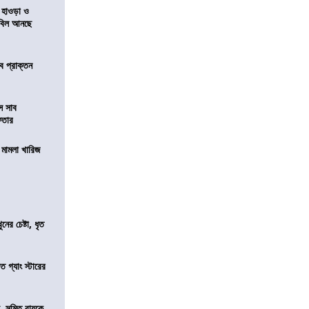
 হাওড়া ও
স বিল আনছে
ে প্রাক্তন
ে সাব
েফতার
থ মামলা খারিজ
ের চেষ্টা, ধৃত
ত গ্যাং স্টারের
, সুমিত রায়কে