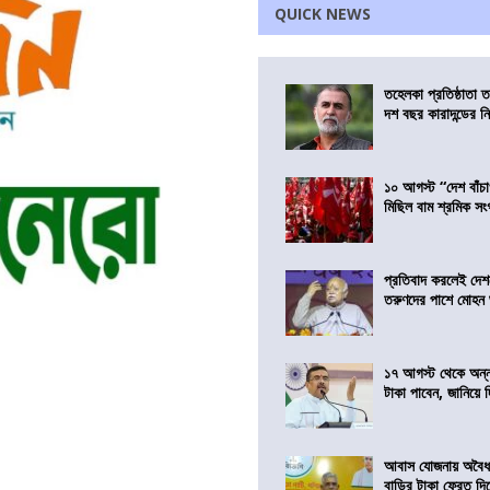
QUICK NEWS
তহেলকা প্রতিষ্ঠাতা 
দশ বছর কারাদন্ডের ন
১০ আগস্ট “দেশ বাঁচ
মিছিল বাম শ্রমিক স
প্রতিবাদ করলেই দেশ
তরুণদের পাশে মোহন
১৭ আগস্ট থেকে অন্নপূ
টাকা পাবেন, জানিয়ে দিল
আবাস যোজনায় অবৈধ 
বাড়ির টাকা ফেরত দি