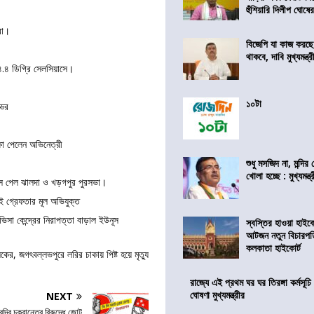
হুঁশিয়ারি দিলীপ ঘোষে
রা।
বিজেপি যা কাজ করছ
থাকবে, দাবি মুখ্যমন্ত্র
৪.৪ ডিগ্রি সেলসিয়াসে।
১০টা
ডির
্ষা পেলেন অভিনেত্রী
শুধু মসজিদ না, মন্দি
খোলা হচ্ছে : মুখ্যমন্ত্
িস পেল ঝালদা ও খড়গপুর পুরসভা।
ই গ্রেফতার মূল অভিযুক্ত
সা কেন্দ্রের নিরাপত্তা বাড়াল ইউনূস
স্বস্তির হাওয়া হাইকো
আটজন নতুন বিচারপত
কলকাতা হাইকোর্ট
কের, জগৎবল্লভপুরে লরির চাকায় পিষ্ট হয়ে মৃত্যু
রাজ্যে এই প্রথম ঘর ঘর তিরঙ্গা কর্মসূচ
ঘোষণা মুখ্যমন্ত্রীর
NEXT
্দির চক্রান্তের বিরুদ্ধে জোট