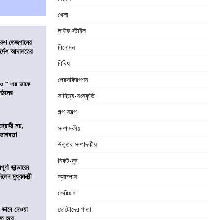
খেলা
লাইফ স্টাইল
তরুণ তেজপালের
বিনোদন
ির্দেশ আদালতের
বিবিধ
প্রেসক্রিপশন
াও ” এর ডাকে
ংগঠনের
সাহিত্য-সংস্কৃতি
গল্প স্বল্প
দ্রোহী নয়,
সম্পাদকীয়
 ভাগবত!
উত্তর সম্পাদকীয়
নিকট-দূর
র্ণা ভান্ডারের
েন মুখ্যমন্ত্রী
ক্যাম্পাস
কেরিয়ার
ভাবে নেওয়া
ছোটোদের পাতা
তে হবে,