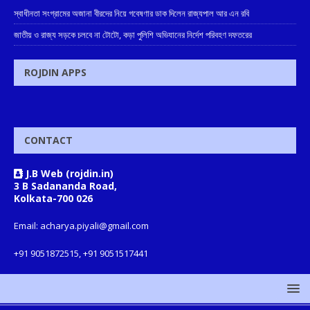
স্বাধীনতা সংগ্রামের অজানা বীরদের নিয়ে গবেষণার ডাক দিলেন রাজ্যপাল আর এন রবি
জাতীয় ও রাজ্য সড়কে চলবে না টোটো, কড়া পুলিশি অভিযানের নির্দেশ পরিবহণ দফতরের
ROJDIN APPS
CONTACT
J.B Web (rojdin.in)
3 B Sadananda Road,
Kolkata-700 026
Email: acharya.piyali@gmail.com
+91 9051872515, +91 9051517441