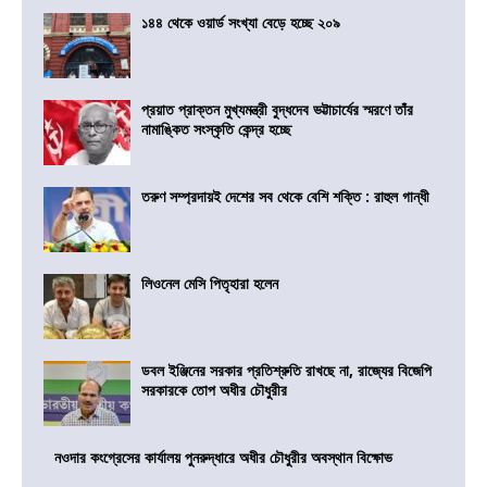
১৪৪ থেকে ওয়ার্ড সংখ্যা বেড়ে হচ্ছে ২০৯
প্রয়াত প্রাক্তন মুখ্যমন্ত্রী বুদ্ধদেব ভট্টাচার্যের স্মরণে তাঁর
নামাঙ্কিত সংস্কৃতি কেন্দ্র হচ্ছে
তরুণ সম্প্রদায়ই দেশের সব থেকে বেশি শক্তি : রাহুল গান্ধী
লিওনেল মেসি পিতৃহারা হলেন
ডবল ইঞ্জিনের সরকার প্রতিশ্রুতি রাখছে না, রাজ্যের বিজেপি
সরকারকে তোপ অধীর চৌধুরীর
নওদার কংগ্রেসের কার্যালয় পুনরুদ্ধারে অধীর চৌধুরীর অবস্থান বিক্ষোভ