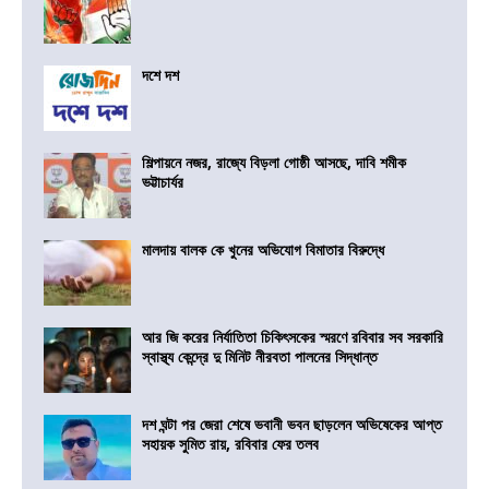
দশে দশ
শিল্পায়নে নজর, রাজ্যে বিড়লা গোষ্ঠী আসছে, দাবি শমীক
ভট্টাচার্যর
মালদায় বালক কে খুনের অভিযোগ বিমাতার বিরুদ্ধে
আর জি করের নির্যাতিতা চিকিৎসকের স্মরণে রবিবার সব সরকারি
স্বাস্থ্য কেন্দ্রে দু মিনিট নীরবতা পালনের সিদ্ধান্ত
দশ ঘন্টা পর জেরা শেষে ভবানী ভবন ছাড়লেন অভিষেকের আপ্ত
সহায়ক সুমিত রায়, রবিবার ফের তলব