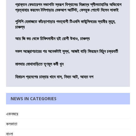
প্রাক্তন ফেডারেশন সভাপতি স্বরূপ বিশ্বাসের বিরুদ্ধে শ্লীলতাহানির অভিযোগ
প্রত্যাহার করলেন টলিপাড়ার মেকআপ আর্টিস্ট, ফেসবুক পোস্টে দিলেন সাফাই
পুলিশি হেফাজতে কাঁচড়াপাড়ার পদত্যাগী টিএমসি কাউন্সিলরের স্বামীর মৃত্যু,
চাঞ্চল্য
আর জি কর থেকে চিকিৎসাধীন দুই রোগী উধাও, চাঞ্চল্য
সফল অস্ত্রোপচারের পর অনেকটাই সুস্থ, আজই বাড়ি ফিরছেন মিঠুন চক্রবর্তী
মালদার মোথাবাড়িতে তৃণমূল কর্মী খুন
হিমাচল প্রদেশের চাম্বায় খাদে বাস, নিহত আট, আহত দশ
NEWS IN CATEGORIES
একনজরে
কলকাতা
বাংলা