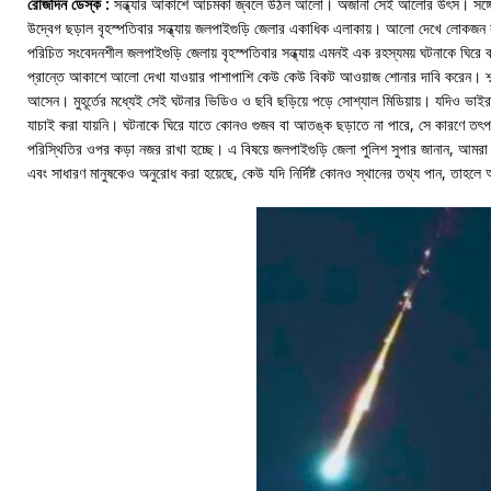
রোজদিন ডেস্ক :
সন্ধ্যার আকাশে আচমকা জ্বলে উঠল আলো। অজানা সেই আলোর উৎস। সঙ্গে
উদ্বেগ ছড়াল বৃহস্পতিবার সন্ধ্যায় জলপাইগুড়ি জেলার একাধিক এলাকায়। আলো দেখে লোকজন 
পরিচিত সংবেদনশীল জলপাইগুড়ি জেলায় বৃহস্পতিবার সন্ধ্যায় এমনই এক রহস্যময় ঘটনাকে ঘিরে ব্
প্রান্তে আকাশে আলো দেখা যাওয়ার পাশাপাশি কেউ কেউ বিকট আওয়াজ শোনার দাবি করেন। শব্দ
আসেন। মুহূর্তের মধ্যেই সেই ঘটনার ভিডিও ও ছবি ছড়িয়ে পড়ে সোশ্যাল মিডিয়ায়। যদিও ভ
যাচাই করা যায়নি। ঘটনাকে ঘিরে যাতে কোনও গুজব বা আতঙ্ক ছড়াতে না পারে, সে কারণে তৎপর
পরিস্থিতির ওপর কড়া নজর রাখা হচ্ছে। এ বিষয়ে জলপাইগুড়ি জেলা পুলিশ সুপার জানান, আমরা 
এবং সাধারণ মানুষকেও অনুরোধ করা হয়েছে, কেউ যদি নির্দিষ্ট কোনও স্থানের তথ্য পান, তাহল