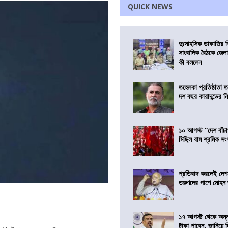
QUICK NEWS
দুঃসাহসিক ডাকাতির ক
সাংবাদিক বৈঠকে জেলা
কী বললেন
তহেলকা প্রতিষ্ঠাতা 
দশ বছর কারাদন্ডের ন
১০ আগস্ট “দেশ বাঁচ
মিছিল বাম শ্রমিক স
প্রতিবাদ করলেই দেশ
তরুণদের পাশে মোহন
১৭ আগস্ট থেকে অন্নপূ
টাকা পাবেন, জানিয়ে দিল