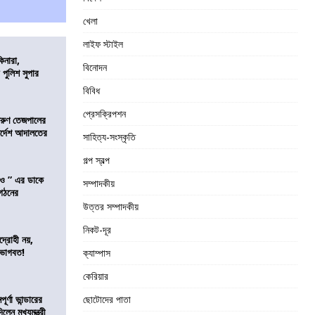
খেলা
লাইফ স্টাইল
িনারা,
বিনোদন
 পুলিশ সুপার
বিবিধ
প্রেসক্রিপশন
তরুণ তেজপালের
ির্দেশ আদালতের
সাহিত্য-সংস্কৃতি
গল্প স্বল্প
াও ” এর ডাকে
সম্পাদকীয়
ংগঠনের
উত্তর সম্পাদকীয়
নিকট-দূর
দ্রোহী নয়,
 ভাগবত!
ক্যাম্পাস
কেরিয়ার
র্ণা ভান্ডারের
ছোটোদের পাতা
েন মুখ্যমন্ত্রী