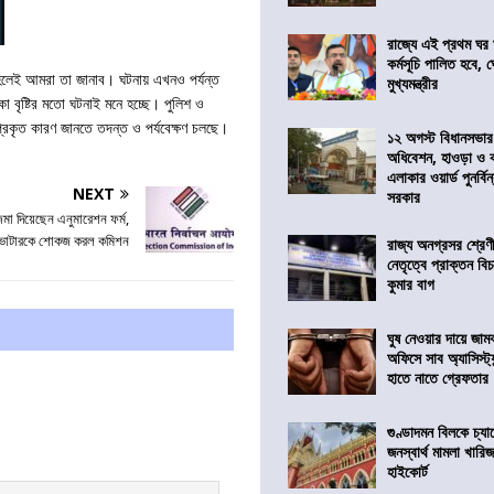
রাজ্যে এই প্রথম ঘর ঘ
কর্মসূচি পালিত হবে, 
্চিত হলেই আমরা তা জানাব। ঘটনায় এখনও পর্যন্ত
মুখ্যমন্ত্রীর
 বৃষ্টির মতো ঘটনাই মনে হচ্ছে। পুলিশ ও
্রকৃত কারণ জানতে তদন্ত ও পর্যবেক্ষণ চলছে।
১২ অগস্ট বিধানসভার
অধিবেশন, হাওড়া ও 
এলাকার ওয়ার্ড পুনর্ব
NEXT
সরকার
 জমা দিয়েছেন এনুমারেশন ফর্ম,
োটারকে শোকজ করল কমিশন
রাজ্য অনগ্রসর শ্রেণ
নেতৃত্বে প্রাক্তন বি
কুমার বাগ
ঘুষ নেওয়ার দায়ে জাম
অফিসে সাব অ্যাসিস্ট্যা
হাতে নাতে গ্রেফতার
গুণ্ডাদমন বিলকে চ্যা
জনস্বার্থ মামলা খা
হাইকোর্ট