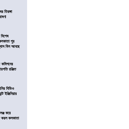
র তিরঙ্গা
ঘোষণা
 বিশেষ
কলকাতা পুর
িন্যাস বিল আনছে
ী কমিশনের
চারপতি রঞ্জিত
বনির বিডিও
ন্ট ইঞ্জিনিয়ার
লেঞ্জ করে
রিজ করল কলকাতা