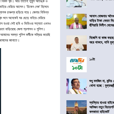
 বিকট শব্দ। আর তাতেই তুমুল আতঙ্ক ও
বাইরে বেরিয়ে আসেন। ‘চিকেন নেক’ হিসেবে
যাপক চাঞ্চল্য ছড়িয়ে পড়ে। জেলার বিভিন্ন
আবাস যোজনায় অবৈধ 
 শুনে অনেকেই ঘর ছেড়ে বাইরে বেরিয়ে
বাড়ির টাকা ফেরত দি
াইরাল হওয়া সেই ছবি ও ভিডিওর সত্যতা এখনও
হুঁশিয়ারি দিলীপ ঘোষে
তা বাড়িয়েছে জেলা প্রশাসন ও পুলিশ।
আমাদের সমস্ত পুলিশ কর্মীকে সক্রিয় করেছি
বিজেপি যা কাজ করছে
ে আমাদের জানাতে।
বছর থাকবে, দাবি মুখ্যম
১০টা
শুধু মসজিদ না, মন্দি
খোলা হচ্ছে : মুখ্যমন্ত্
স্বস্তির হাওয়া হাইকো
আটজন নতুন বিচারপত
কলকাতা হাইকোর্ট