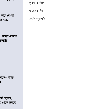
ব্যবসা-বাণিজ্য
আজকের দিন
ভাবে নেওয়া
ফোটো গ্যালারি
তে হবে,
র
, রাজ্যে একশো
ন্ত্রীর
র থেকেও মাইক
রী
র্ট চত্বরে,
ি পেতে চলেছে