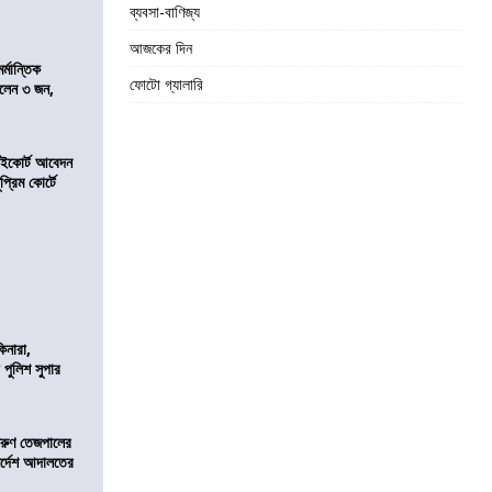
ব্যবসা-বাণিজ্য
আজকের দিন
্মান্তিক
ফোটো গ্যালারি
রালেন ৩ জন,
হাইকোর্ট আবেদন
্রিম কোর্টে
িনারা,
 পুলিশ সুপার
তরুণ তেজপালের
ির্দেশ আদালতের