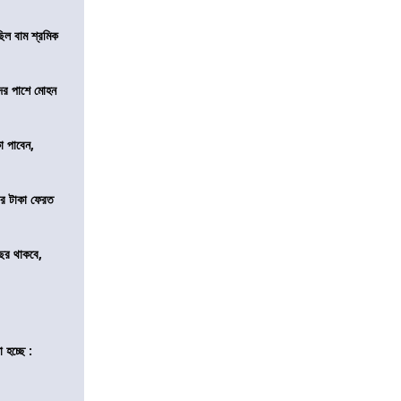
িল বাম শ্রমিক
দের পাশে মোহন
কা পাবেন,
র টাকা ফেরত
ছর থাকবে,
 হচ্ছে :