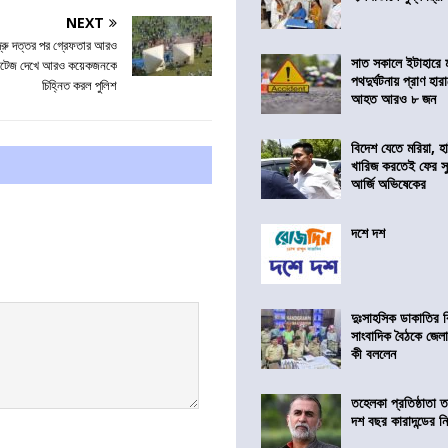
NEXT
দ্রু দত্তর পর গ্রেফতার আরও
সাত সকালে ইটাহারে মর
ি ফুটেজ দেখে আরও কয়েকজনকে
পথদুর্ঘটনায় প্রাণ হা
চিহ্নিত করল পুলিশ
আহত আরও ৮ জন
বিদেশ যেতে মরিয়া, 
খারিজ করতেই ফের সুপ
আর্জি অভিষেকের
দশে দশ
দুঃসাহসিক ডাকাতির ক
সাংবাদিক বৈঠকে জেলা
কী বললেন
তহেলকা প্রতিষ্ঠাতা 
দশ বছর কারাদন্ডের ন