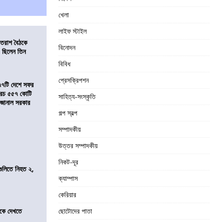
খেলা
লাইফ স্টাইল
্রাতরাশ বৈঠকে
বিনোদন
 ছিলেন তিন
বিবিধ
প্রেসক্রিপশন
৭৭টি দেশে সফর
, খরচ ৫৫৭ কোটি
সাহিত্য-সংস্কৃতি
ে জানাল সরকার
গল্প স্বল্প
সম্পাদকীয়
উত্তর সম্পাদকীয়
নিকট-দূর
 গুলিতে নিহত ২,
ক্যাম্পাস
কেরিয়ার
তীকে দেখতে
ছোটোদের পাতা