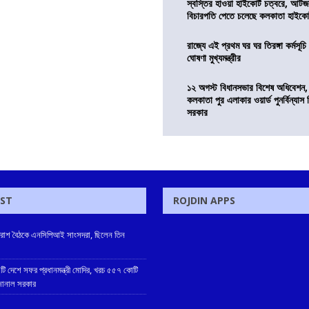
স্বস্তির হাওয়া হাইকোর্ট চত্বরে, আটজ
বিচারপতি পেতে চলেছে কলকাতা হাইকোর
রাজ্যে এই প্রথম ঘর ঘর তিরঙ্গা কর্মসূচ
ঘোষণা মুখ্যমন্ত্রীর
১২ অগস্ট বিধানসভার বিশেষ অধিবেশন,
কলকাতা পুর এলাকার ওয়ার্ড পুনর্বিন্যা
সরকার
OST
ROJDIN APPS
প্রাতরাশ বৈঠকে এনসিপিআই সাংসদরা, ছিলেন তিন
টি দেশে সফর প্রধানমন্ত্রী মোদির, খরচ ৫৫৭ কোটি
 জানাল সরকার