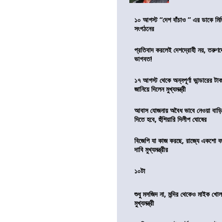
১০ আগস্ট “দেশ বাঁচাও ” এর ডাকে মিছ
সংগঠনের
প্রতিবাদ করলেই দেশদ্রোহী নয়, তরুণ
ভাগবত!
১৭ আগস্ট থেকে অন্নপূর্ণা ভান্ডারের টা
জানিয়ে দিলেন মুখ্যমন্ত্রী
আবাস যোজনায় অবৈধ ভাবে নেওয়া বাড়ি
দিতে হবে, হুঁশিয়ারি দিলীপ ঘোষের
বিজেপি যা কাজ করছে, রাজ্যে একশো ব
দাবি মুখ্যমন্ত্রীর
১০টা
শুধু মসজিদ না, মন্দির থেকেও মাইক খোলা
মুখ্যমন্ত্রী