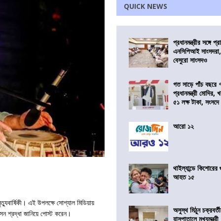
QUICK NEWS
প্রধানমন্ত্রীর সঙ্গে প
এনসিপিআই সাংসদরা,
বেসুরো সাংসদও
গত সাড়ে পাঁচ বছরে 
প্রধানমন্ত্রী মোদির
৫১ লক্ষ টাকা, সংসদ
আরো ১২
থাইল্যান্ডে কিশোরের
আহত ১৫
যুবার্ষিকী। এই উপলক্ষে সোশ্যাল মিডিয়ায়
অসুস্থ মিঠুন চক্রবর্
হোসেন শ্রদ্ধা জানিয়ে পোস্ট করেন।
হাসপাতালে মুখ্যমন্ত্রী