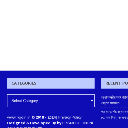
CATEGORIES
RECENT P
প্রধানমন্ত্রীর সঙ্গে 
বেসুরো সাংসদও
গত সাড়ে পাঁচ বছরে ৭৭
www.rojdin.in
© 2018
–
2024
|
Privacy Policy
৫১ লক্ষ টাকা, সংসদে
Designed & Developed By by
PRISMHUB ONLINE