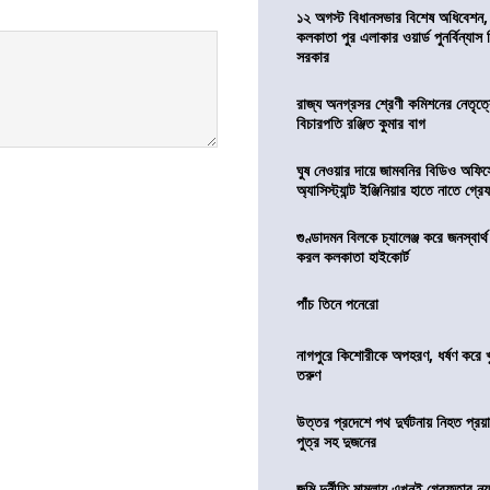
১২ অগস্ট বিধানসভার বিশেষ অধিবেশন,
কলকাতা পুর এলাকার ওয়ার্ড পুনর্বিন্যা
সরকার
রাজ্য অনগ্রসর শ্রেণী কমিশনের নেতৃত্ব
বিচারপতি রঞ্জিত কুমার বাগ
ঘুষ নেওয়ার দায়ে জামবনির বিডিও অফিস
অ্যাসিস্ট্যান্ট ইঞ্জিনিয়ার হাতে নাতে গ্র
গুণ্ডাদমন বিলকে চ্যালেঞ্জ করে জনস্বার্
করল কলকাতা হাইকোর্ট
পাঁচ তিনে পনেরো
নাগপুরে কিশোরীকে অপহরণ, ধর্ষণ করে খুন
তরুণ
উত্তর প্রদেশে পথ দুর্ঘটনায় নিহত প্রয়া
পুত্র সহ দুজনের
জমি দুর্নীতি মামলায় এখনই গ্রেফতার নয়