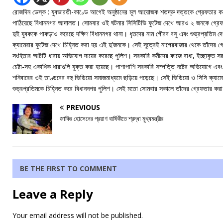
রোজদিন ডেস্ক : যুবভারতী-কাণ্ডে আগেই অনুষ্ঠানের মূল আয়োজক শতদ্রু দত্তকে গ্রেফতার ক
পাঠিয়েছে বিধাননগর আদালত। সোমবার ওই ঘটনার সিসিটিভি ফুটেজ দেখে আরও ২ জনকে গ্রে
দুই যুবককে পাকড়াও করেছে দক্ষিণ বিধাননগর থানা। ধৃতদের নাম গৌরব বসু এবং শুভ্রপ্রতিম দে।
ক্যামেরার ফুটেজ দেখে চিহ্নিত করা হয় এই দু’জনকে। সেই সূত্রেই নাগেরবাজার থেকে তাঁদের গ্
সংহিতার আটটি ধারায় অভিযোগ দায়ের করেছে পুলিশ। সরকারি কর্মীদের কাজে বাধা, ইচ্ছাকৃত স
চেষ্টা-সহ একাধিক ধারাগুলি যুক্ত করা হয়েছে। পাশাপাশি সরকারি সম্পত্তি নষ্টের অভিযোগে এ
শনিবারের ওই তাণ্ডবের বহু ভিডিয়ো সমাজমাধ্যমে ছড়িয়ে পড়েছে। সেই ভিডিয়ো ও সিসি ক্যাম
শুভ্রপ্রতিমকে চিহ্নিত করে বিধাননগর পুলিশ। সেই মতো সোমবার সকালে তাঁদের গ্রেফতার কর
PREVIOUS
জাকির হোসেনের প্রয়াণ বার্ষিকীতে শ্রদ্ধা মুখ্যমন্ত্রীর
BE THE FIRST TO COMMENT
Leave a Reply
Your email address will not be published.