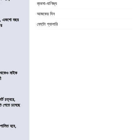
ব্যবসা-বাণিজ্য
র
আজকের দিন
ে, একশো বছর
ফোটো গ্যালারি
ীর
র থেকেও মাইক
রী
র্ট চত্বরে,
ি পেতে চলেছে
ি পালিত হবে,