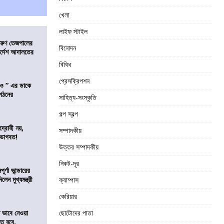
খেলা
লাইফ স্টাইল
তরুণ তেজপালের
বিনোদন
ির্দেশ আদালতের
বিবিধ
প্রেসক্রিপশন
াও ” এর ডাকে
ংগঠনের
সাহিত্য-সংস্কৃতি
গল্প স্বল্প
দ্রোহী নয়,
সম্পাদকীয়
 ভাগবত!
উত্তর সম্পাদকীয়
নিকট-দূর
র্ণা ভান্ডারের
েন মুখ্যমন্ত্রী
ক্যাম্পাস
কেরিয়ার
ভাবে নেওয়া
ছোটোদের পাতা
তে হবে,