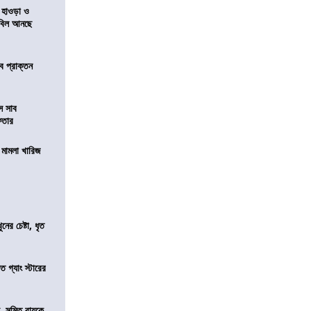
 হাওড়া ও
স বিল আনছে
ে প্রাক্তন
ে সাব
েফতার
থ মামলা খারিজ
ের চেষ্টা, ধৃত
ত গ্যাং স্টারের
, সুমিত রায়কে