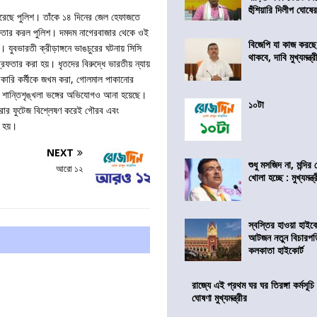
হুঁশিয়ারি দিলীপ ঘোষে
রেছে পুলিশ। তাঁকে ১৪ দিনের জেল হেফাজতে
ফতার করল পুলিশ। দমদম নাগেরবাজার থেকে ওই
বিজেপি যা কাজ করছ
 যুবভারতী ক্রীড়াঙ্গনে ভাঙচুরের ঘটনায় সিসি
থাকবে, দাবি মুখ্যমন্ত্র
রেফতার করা হয়। ধৃতদের বিরুদ্ধে ভারতীয় ন্যায়
রকারি কর্মীকে জখম করা, গোলমাল পাকানোর
বং শান্তিশৃঙ্খলা ভঙ্গের অভিযোগও আনা হয়েছে।
১০টা
েরার ফুটেজ বিশ্লেষণ করেই গৌরব এবং
া হয়।
NEXT
শুধু মসজিদ না, মন্দি
আরো ১২
খোলা হচ্ছে : মুখ্যমন্ত্
স্বস্তির হাওয়া হাইকো
আটজন নতুন বিচারপত
কলকাতা হাইকোর্ট
রাজ্যে এই প্রথম ঘর ঘর তিরঙ্গা কর্মসূচ
ঘোষণা মুখ্যমন্ত্রীর