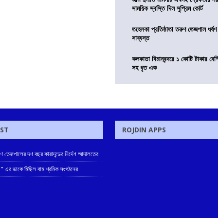
সাময়িক স্বস্তি দিল সুপ্রিম কোর্ট
তহেলকা প্রতিষ্ঠাতা তরুণ তেজপাল ধর্ষণ
সাব্যস্ত
কলকাতা বিমানবন্দরে ১ কোটি টাকার বেশ
সহ ধৃত এক
OST
ROJDIN APPS
রুণ তেজপালের দশ বছর কারাদন্ডের নির্দেশ আদালতের
 ” এর ডাকে মিছিল বাম শ্রমিক সংগঠনের