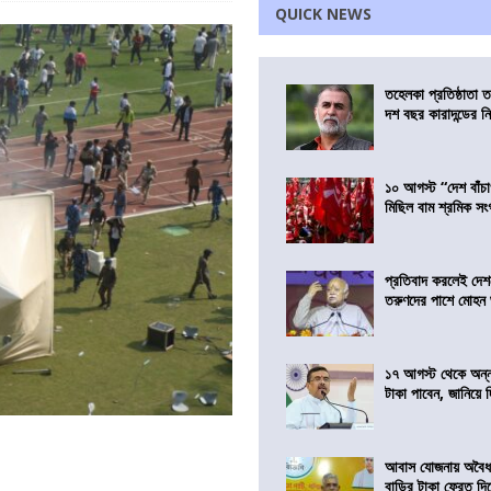
QUICK NEWS
তহেলকা প্রতিষ্ঠাতা 
দশ বছর কারাদন্ডের ন
১০ আগস্ট “দেশ বাঁচ
মিছিল বাম শ্রমিক স
প্রতিবাদ করলেই দেশ
তরুণদের পাশে মোহন
১৭ আগস্ট থেকে অন্নপূ
টাকা পাবেন, জানিয়ে দিল
আবাস যোজনায় অবৈধ 
বাড়ির টাকা ফেরত দি