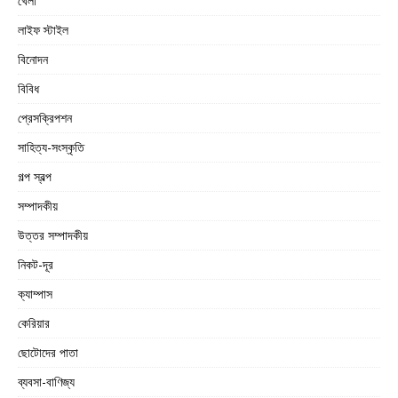
খেলা
লাইফ স্টাইল
বিনোদন
বিবিধ
প্রেসক্রিপশন
সাহিত্য-সংস্কৃতি
গল্প স্বল্প
সম্পাদকীয়
উত্তর সম্পাদকীয়
নিকট-দূর
ক্যাম্পাস
কেরিয়ার
ছোটোদের পাতা
ব্যবসা-বাণিজ্য