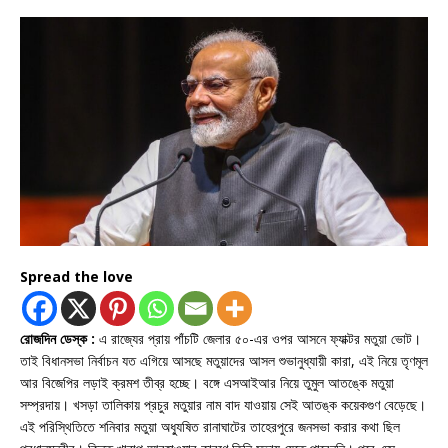
Spread the love
রোজদিন ডেস্ক :
এ রাজ্যের প্রায় পাঁচটি জেলার ৫০-এর ওপর আসনে ফ্যাক্টর মতুয়া ভোট।
তাই বিধানসভা নির্বাচন যত এগিয়ে আসছে মতুয়াদের আসল শুভানুধ্যায়ী কারা, এই নিয়ে তৃণমূল
আর বিজেপির লড়াই ক্রমশ তীব্র হচ্ছে। বঙ্গে এসআইআর নিয়ে তুমুল আতঙ্কে মতুয়া
সম্প্রদায়। খসড়া তালিকায় প্রচুর মতুয়ার নাম বাদ যাওয়ায় সেই আতঙ্ক কয়েকগুণ বেড়েছে।
এই পরিস্থিতিতে শনিবার মতুয়া অধ্যুষিত রানাঘাটের তাহেরপুরে জনসভা করার কথা ছিল