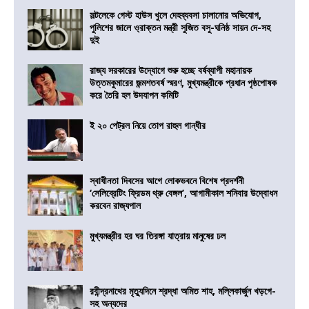
সল্টলেকে গেস্ট হাউস খুলে দেহব্যবসা চালানোর অভিযোগ,
পুলিশের জালে ও্রাক্তন মন্ত্রী সুজিত বসু-ঘনিষ্ঠ সায়ন দে-সহ
দুই
রাজ্য সরকারের উদ্যোগে শুরু হচ্ছে বর্ষব্যাপী মহানায়ক
উত্তমকুমারের জন্মশতবর্ষ স্মরণ, মুখ্যমন্ত্রীকে প্রধান পৃষ্ঠপোষক
করে তৈরি হল উদযাপন কমিটি
ই ২০ পেট্রল নিয়ে তোপ রাহুল গান্ধীর
স্বাধীনতা দিবসের আগে লোকভবনে বিশেষ প্রদর্শনী
‘সেলিব্রেটিং ফ্রিডম থ্রু বেঙ্গল’, আগামীকাল শনিবার উদ্বোধন
করবেন রাজ্যপাল
মুখ্যমন্ত্রীর হর ঘর তিরঙ্গা যাত্রায় মানুষের ঢল
রবীন্দ্রনাথের মৃত্যুদিনে শ্রদ্ধা অমিত শাহ, মল্লিকার্জুন খড়গে-
সহ অন্যদের