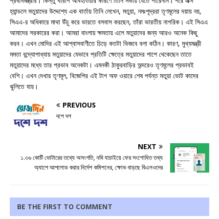
প্রধানমন্ত্রীর। কিন্তু খারাপ আবহাওয়ার কারণে তিনি সভায় যেতে পারেননি। পরে এক্স
হ্যান্ডলে মতুয়াদের উদ্দেশ্যে এক বার্তায় তিনি লেখেন, মতুয়া, নমঃশূদ্ররা তৃণমূলের দয়ায় নয়,
সিএএ-র অধিকারে মাথা উঁচু করে ভারতে বসবাস করছেন, তাঁরা ভারতীয় নাগরিক। এই সিএএ
আমাদের সরকারের করা। আমরা বাংলায় ক্ষমতায় এলে মতুয়াদের জন্য আরও অনেক কিছু
করব। এখন মোদির এই আশ্বাসবাণীতে চিড়ে কতটা ভিজবে বলা কঠিন। কারণ, মুখ্যমন্ত্রী
মমতা বন্দ্যোপাধ্যায় মতুয়াদের যেভাবে প্রতিটি ক্ষেত্রে মতুয়াদের পাশে থেকেছেন তাতে
মতুয়াদের মধ্যে তার প্রভাব অনেকটা। এমনকী ঠাকুরবাড়ির অন্দরেও তৃণমূলের প্রভাবই
বেশি। এখন দেখার তৃণমূল, বিজেপির এই টাগ অফ ওয়ারে শেষ পর্যন্ত মতুয়া ভোট কাদের
ঝুলিতে যায়।
PREVIOUS
দশে দশ
NEXT
১.৩৬ কোটি ভোটারের তথ্যে অসংগতি, নথি যাচাইয়ে ফের সংশোধিত তথ্য
অ্যাপে আপলোড করার নির্দেশ কমিশনের, ক্ষোভ বাড়ছে বিএলওদের
BE THE FIRST TO COMMENT