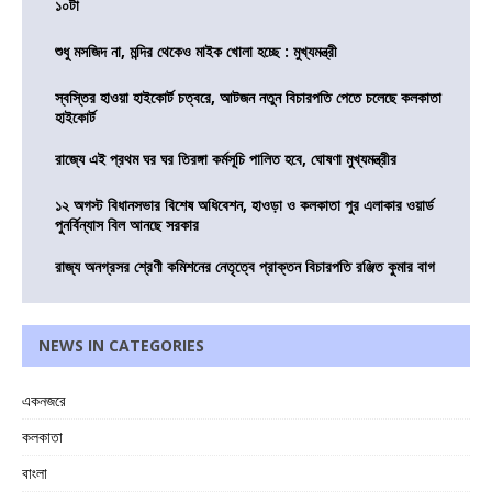
১০টা
শুধু মসজিদ না, মন্দির থেকেও মাইক খোলা হচ্ছে : মুখ্যমন্ত্রী
স্বস্তির হাওয়া হাইকোর্ট চত্বরে, আটজন নতুন বিচারপতি পেতে চলেছে কলকাতা
হাইকোর্ট
রাজ্যে এই প্রথম ঘর ঘর তিরঙ্গা কর্মসূচি পালিত হবে, ঘোষণা মুখ্যমন্ত্রীর
১২ অগস্ট বিধানসভার বিশেষ অধিবেশন, হাওড়া ও কলকাতা পুর এলাকার ওয়ার্ড
পুনর্বিন্যাস বিল আনছে সরকার
রাজ্য অনগ্রসর শ্রেণী কমিশনের নেতৃত্বে প্রাক্তন বিচারপতি রঞ্জিত কুমার বাগ
NEWS IN CATEGORIES
একনজরে
কলকাতা
বাংলা