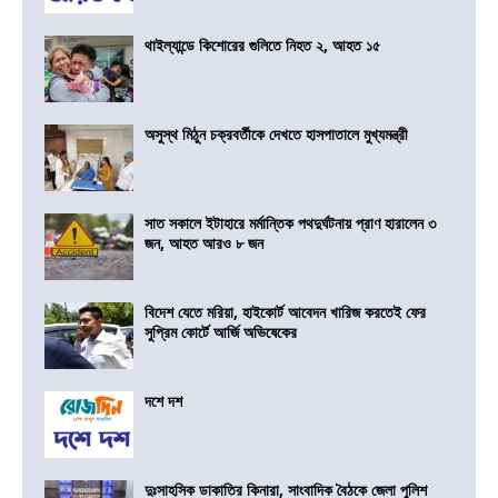
থাইল্যান্ডে কিশোরের গুলিতে নিহত ২, আহত ১৫
অসুস্থ মিঠুন চক্রবর্তীকে দেখতে হাসপাতালে মুখ্যমন্ত্রী
সাত সকালে ইটাহারে মর্মান্তিক পথদুর্ঘটনায় প্রাণ হারালেন ৩
জন, আহত আরও ৮ জন
বিদেশ যেতে মরিয়া, হাইকোর্ট আবেদন খারিজ করতেই ফের
সুপ্রিম কোর্টে আর্জি অভিষেকের
দশে দশ
দুঃসাহসিক ডাকাতির কিনারা, সাংবাদিক বৈঠকে জেলা পুলিশ