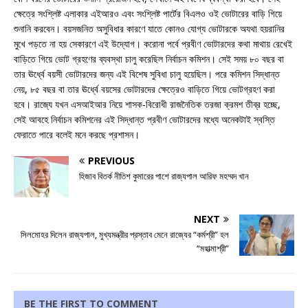
ক্ষেত্রে সংশ্লিষ্ট এলাকার এইআরও এবং সংশ্লিষ্ট পার্টের বিএলও ওই ভোটারের বাড়ি গিয়ে
শুনানি করবেন। বয়সজনিত অসুবিধার কারণে যাতে কোনও যোগ্য ভোটারকে অযথা হয়রানির
মুখে পড়তে না হয় সেকারণে এই উদ্যোগ। করোনা পর্বে প্রবীণ ভোটারদের কথা মাথায় রেখেই
বাড়িতে গিয়ে ভোট গ্রহণের ব্যবস্থা চালু করেছিল নির্বাচন কমিশন। সেই সময় ৮০ বছর বা
তার ঊর্ধ্বে বয়সী ভোটারদের জন্য এই বিশেষ সুবিধা চালু হয়েছিল। পরে কমিশন সিদ্ধান্ত
নেয়, ৮৫ বছর বা তার ঊর্ধ্বে বয়সের ভোটারদের ক্ষেত্রেও বাড়িতে গিয়ে ভোটগ্রহণ করা
হবে। রাজ্যে যখন এসআইআর নিয়ে শাসক-বিরোধী রাজনৈতিক তরজা ক্রমশ তীব্র হচ্ছে,
সেই আবহে নির্বাচন কমিশনের এই সিদ্ধান্ত প্রবীণ ভোটারদের মধ্যে অনেকটাই স্বস্তি
ফেরাতে পারে বলেই মনে করছে প্রশাসন।
PREVIOUS
হিজাব বিতর্ক নীতিশ কুমারের পাশে রাজ্যপাল আরিফ মহম্মদ খান
NEXT
সিলমোহর দিলেন রাজ্যপাল, মুখ্যমন্ত্রীর প্রস্তাব মেনে রাজ্যের “কর্মশ্রী” হল
“মহাত্মাশ্রী”
BE THE FIRST TO COMMENT