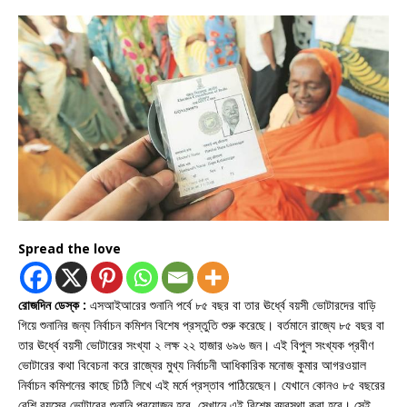
Spread the love
রোজদিন ডেস্ক :
এসআইআরের শুনানি পর্বে ৮৫ বছর বা তার ঊর্ধ্বে বয়সী ভোটারদের বাড়ি
গিয়ে শুনানির জন্য নির্বাচন কমিশন বিশেষ প্রস্তুতি শুরু করেছে। বর্তমানে রাজ্যে ৮৫ বছর বা
তার ঊর্ধ্বে বয়সী ভোটারের সংখ্যা ২ লক্ষ ২২ হাজার ৬৯৬ জন। এই বিপুল সংখ্যক প্রবীণ
ভোটারের কথা বিবেচনা করে রাজ্যের মুখ্য নির্বাচনী আধিকারিক মনোজ কুমার আগরওয়াল
নির্বাচন কমিশনের কাছে চিঠি লিখে এই মর্মে প্রস্তাব পাঠিয়েছেন। যেখানে কোনও ৮৫ বছরের
বেশি বয়সের ভোটারের শুনানি প্রয়োজন হবে, সেখানে এই বিশেষ ব্যবস্থা করা হবে। সেই