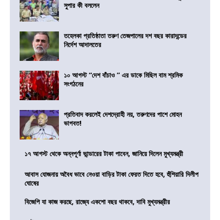
সুপার কী বললেন
তহেলকা প্রতিষ্ঠাতা তরুণ তেজপালের দশ বছর কারাদন্ডের
নির্দেশ আদালতের
১০ আগস্ট “দেশ বাঁচাও ” এর ডাকে মিছিল বাম শ্রমিক
সংগঠনের
প্রতিবাদ করলেই দেশদ্রোহী নয়, তরুণদের পাশে মোহন
ভাগবত!
১৭ আগস্ট থেকে অন্নপূর্ণা ভান্ডারের টাকা পাবেন, জানিয়ে দিলেন মুখ্যমন্ত্রী
আবাস যোজনায় অবৈধ ভাবে নেওয়া বাড়ির টাকা ফেরত দিতে হবে, হুঁশিয়ারি দিলীপ
ঘোষের
বিজেপি যা কাজ করছে, রাজ্যে একশো বছর থাকবে, দাবি মুখ্যমন্ত্রীর