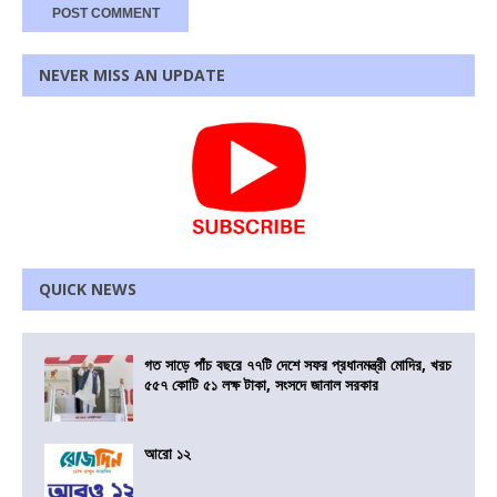
NEVER MISS AN UPDATE
QUICK NEWS
গত সাড়ে পাঁচ বছরে ৭৭টি দেশে সফর প্রধানমন্ত্রী মোদির, খরচ
৫৫৭ কোটি ৫১ লক্ষ টাকা, সংসদে জানাল সরকার
আরো ১২