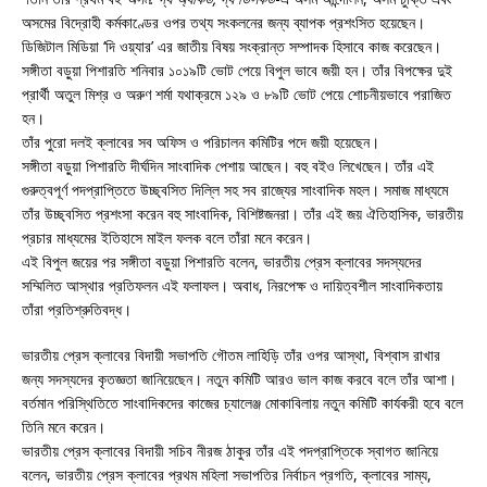
অসমের বিদ্রোহী কর্মকাণ্ডের ওপর তথ্য সংকলনের জন্য ব্যাপক প্রশংসিত হয়েছেন।
ডিজিটাল মিডিয়া ‘দি ওয়্যার’ এর জাতীয় বিষয় সংক্রান্ত সম্পাদক হিসাবে কাজ করেছেন।
সঙ্গীতা বড়ুয়া পিশারতি শনিবার ১০১৯টি ভোট পেয়ে বিপুল ভাবে জয়ী হন। তাঁর বিপক্ষের দুই
প্রার্থী অতুল মিশ্র ও অরুণ শর্মা যথাক্রমে ১২৯ ও ৮৯টি ভোট পেয়ে শোচনীয়ভাবে পরাজিত
হন।
তাঁর পুরো দলই ক্লাবের সব অফিস ও পরিচালন কমিটির পদে জয়ী হয়েছেন।
সঙ্গীতা বড়ুয়া পিশারতি দীর্ঘদিন সাংবাদিক পেশায় আছেন। বহু বইও লিখেছেন। তাঁর এই
গুরুত্বপূর্ণ পদপ্রাপ্তিতে উচ্ছ্বসিত দিল্লি সহ সব রাজ্যের সাংবাদিক মহল। সমাজ মাধ্যমে
তাঁর উচ্ছ্বসিত প্রশংসা করেন বহু সাংবাদিক, বিশিষ্টজনরা। তাঁর এই জয় ঐতিহাসিক, ভারতীয়
প্রচার মাধ্যমের ইতিহাসে মাইল ফলক বলে তাঁরা মনে করেন।
এই বিপুল জয়ের পর সঙ্গীতা বড়ুয়া পিশারতি বলেন, ভারতীয় প্রেস ক্লাবের সদস্যদের
সম্মিলিত আস্থার প্রতিফলন এই ফলাফল। অবাধ, নিরপেক্ষ ও দায়িত্বশীল সাংবাদিকতায়
তাঁরা প্রতিশ্রুতিবদ্ধ।
ভারতীয় প্রেস ক্লাবের বিদায়ী সভাপতি গৌতম লাহিড়ি তাঁর ওপর আস্থা, বিশ্বাস রাখার
জন্য সদস্যদের কৃতজ্ঞতা জানিয়েছেন। নতুন কমিটি আরও ভাল কাজ করবে বলে তাঁর আশা।
বর্তমান পরিস্থিতিতে সাংবাদিকদের কাজের চ্যালেঞ্জ মোকাবিলায় নতুন কমিটি কার্যকরী হবে বলে
তিনি মনে করেন।
ভারতীয় প্রেস ক্লাবের বিদায়ী সচিব নীরজ ঠাকুর তাঁর এই পদপ্রাপ্তিকে স্বাগত জানিয়ে
বলেন, ভারতীয় প্রেস ক্লাবের প্রথম মহিলা সভাপতির নির্বাচন প্রগতি, ক্লাবের সাম্য,