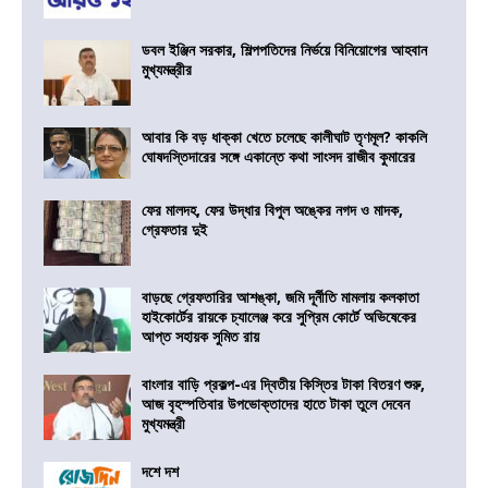
ডবল ইঞ্জিন সরকার, শিল্পপতিদের নির্ভয়ে বিনিয়োগের আহবান
মুখ্যমন্ত্রীর
আবার কি বড় ধাক্কা খেতে চলেছে কালীঘাট তৃণমূল? কাকলি
ঘোষদস্তিদারের সঙ্গে একান্তে কথা সাংসদ রাজীব কুমারের
ফের মালদহ, ফের উদ্ধার বিপুল অঙ্কের নগদ ও মাদক,
গ্রেফতার দুই
বাড়ছে গ্রেফতারির আশঙ্কা, জমি দূর্নীতি মামলায় কলকাতা
হাইকোর্টের রায়কে চ্যালেঞ্জ করে সুপ্রিম কোর্টে অভিষেকের
আপ্ত সহায়ক সুমিত রায়
বাংলার বাড়ি প্রকল্প-এর দ্বিতীয় কিস্তির টাকা বিতরণ শুরু,
আজ বৃহস্পতিবার উপভোক্তাদের হাতে টাকা তুলে দেবেন
মুখ্যমন্ত্রী
দশে দশ