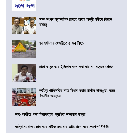
অচল সংসদ স্বাভাবিক রাখতে রাহুল গান্ধী সমীপে কিরেন
রিজিজু
পথ দুর্ঘটনায় খেজুরিতে ৫ জন নিহত
কালা কানুন করে ইতিহাস বদল করা যায় না: মহম্মদ সেলিম
কর্তব্যে গাফিলতির দায়ে বিধান সভার মার্শাল সাসপেন্ড, হচ্ছে
বিভাগীয় তদন্তও
জম্মু-কাশ্মীরে কড়া নিরাপত্তা, স্থগিত অমরনাথ যাত্রা
ধর্মস্থান থেকে জোর করে মাইক সরানোর অভিযোগে সরব নওশাদ সিদ্দিকী