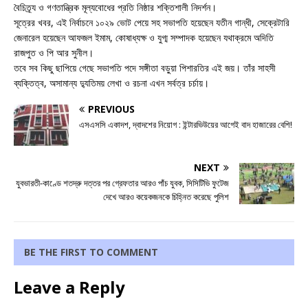
বৈচিত্র্য ও গণতান্ত্রিক মূল্যবোধের প্রতি নিষ্ঠার শক্তিশালী নিদর্শন।
সূত্রের খবর, এই নির্বাচনে ১০২৯ ভোট পেয়ে সহ সভাপতি হয়েছেন যতীন গান্ধী, সেক্রেটারি
জেনারেল হয়েছেন আফজল ইমাম, কোষাধ্যক্ষ ও যুগ্ম সম্পাদক হয়েছেন যথাক্রমে অদিতি
রাজপুত ও পি আর সুনীল।
তবে সব কিছু ছাপিয়ে গেছে সভাপতি পদে সঙ্গীতা বড়ুয়া পিশারতির এই জয়। তাঁর সাহসী
ব্যক্তিত্ব, অসামান্য দ্যুতিময় লেখা ও রচনা এখন সর্বত্র চর্চায়।
PREVIOUS
এসএসসি একাদশ, দ্বাদশের নিয়োগ : ইন্টারভিউয়ের আগেই বাদ হাজারের বেশি!
NEXT
যুবভারতী-কাণ্ডে শতদ্রু দত্তর পর গ্রেফতার আরও পাঁচ যুবক, সিসিটিভি ফুটেজ
দেখে আরও কয়েকজনকে চিহ্নিত করেছে পুলিশ
BE THE FIRST TO COMMENT
Leave a Reply