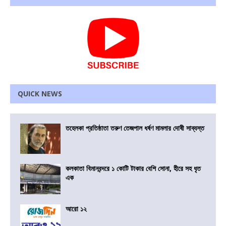
QUICK NEWS
তহেলকা প্রতিষ্ঠাতা তরুণ তেজপাল ধর্ষণ মামলার দোষী সাব্যস্ত
কলকাতা বিমানবন্দরে ১ কোটি টাকার বেশি সোনা, হীরে সহ ধৃত
এক
আরো ১২