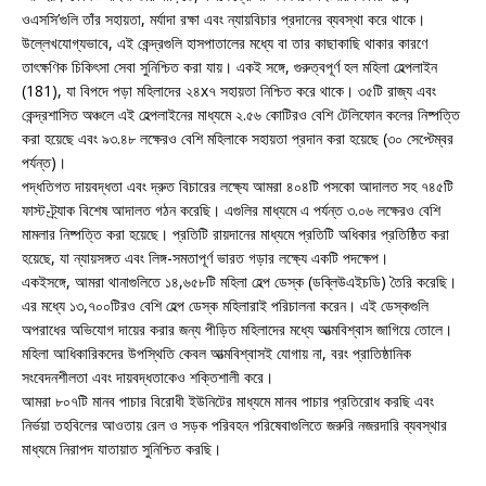
ওএসসি’গুলি তাঁর সহায়তা, মর্যাদা রক্ষা এবং ন্যায়বিচার প্রদানের ব্যবস্থা করে থাকে।
উল্লেখযোগ্যভাবে, এই কেন্দ্রগুলি হাসপাতালের মধ্যে বা তার কাছাকাছি থাকার কারণে
তাৎক্ষণিক চিকিৎসা সেবা সুনিশ্চিত করা যায়। একই সঙ্গে, গুরুত্বপূর্ণ হল মহিলা হেল্পলাইন
(181), যা বিপদে পড়া মহিলাদের ২৪x৭ সহায়তা নিশ্চিত করে থাকে। ৩৫টি রাজ্য এবং
কেন্দ্রশাসিত অঞ্চলে এই হেল্পলাইনের মাধ্যমে ২.৫৬ কোটিরও বেশি টেলিফোন কলের নিষ্পত্তি
করা হয়েছে এবং ৯৩.৪৮ লক্ষেরও বেশি মহিলাকে সহায়তা প্রদান করা হয়েছে (৩০ সেপ্টেম্বর
পর্যন্ত)।
পদ্ধতিগত দায়বদ্ধতা এবং দ্রুত বিচারের লক্ষ্যে আমরা ৪০৪টি পসকো আদালত সহ ৭৪৫টি
ফাস্ট-ট্র্যাক বিশেষ আদালত গঠন করেছি। এগুলির মাধ্যমে এ পর্যন্ত ৩.০৬ লক্ষেরও বেশি
মামলার নিষ্পত্তি করা হয়েছে। প্রতিটি রায়দানের মাধ্যমে প্রতিটি অধিকার প্রতিষ্ঠিত করা
হয়েছে, যা ন্যায়সঙ্গত এবং লিঙ্গ-সমতাপূর্ণ ভারত গড়ার লক্ষ্যে একটি পদক্ষেপ।
একইসঙ্গে, আমরা থানাগুলিতে ১৪,৬৫৮টি মহিলা হেল্প ডেস্ক (ডব্লিউএইচডি) তৈরি করেছি।
এর মধ্যে ১৩,৭০০টিরও বেশি হেল্প ডেস্ক মহিলারাই পরিচালনা করেন। এই ডেস্কগুলি
অপরাধের অভিযোগ দায়ের করার জন্য পীড়িত মহিলাদের মধ্যে আত্মবিশ্বাস জাগিয়ে তোলে।
মহিলা আধিকারিকদের উপস্থিতি কেবল আত্মবিশ্বাসই যোগায় না, বরং প্রাতিষ্ঠানিক
সংবেদনশীলতা এবং দায়বদ্ধতাকেও শক্তিশালী করে।
আমরা ৮০৭টি মানব পাচার বিরোধী ইউনিটের মাধ্যমে মানব পাচার প্রতিরোধ করছি এবং
নির্ভয়া তহবিলের আওতায় রেল ও সড়ক পরিবহন পরিষেবাগুলিতে জরুরি নজরদারি ব্যবস্থার
মাধ্যমে নিরাপদ যাতায়াত সুনিশ্চিত করছি।