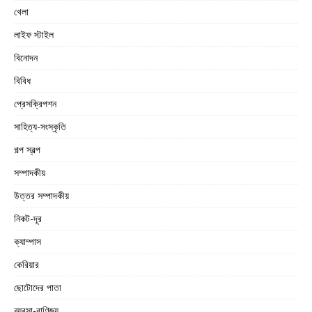
খেলা
লাইফ স্টাইল
বিনোদন
বিবিধ
প্রেসক্রিপশন
সাহিত্য-সংস্কৃতি
গল্প স্বল্প
সম্পাদকীয়
উত্তর সম্পাদকীয়
নিকট-দূর
ক্যাম্পাস
কেরিয়ার
ছোটোদের পাতা
ব্যবসা-বাণিজ্য