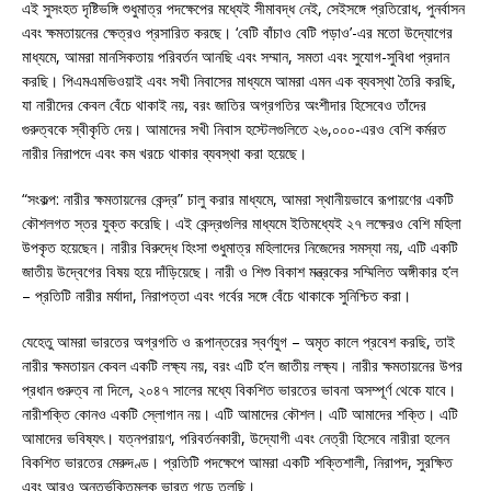
এই সুসংহত দৃষ্টিভঙ্গি শুধুমাত্র পদক্ষেপের মধ্যেই সীমাবদ্ধ নেই, সেইসঙ্গে প্রতিরোধ, পুনর্বাসন
এবং ক্ষমতায়নের ক্ষেত্রও প্রসারিত করছে। ‘বেটি বাঁচাও বেটি পড়াও’-এর মতো উদ্যোগের
মাধ্যমে, আমরা মানসিকতায় পরিবর্তন আনছি এবং সম্মান, সমতা এবং সুযোগ-সুবিধা প্রদান
করছি। পিএমএমভিওয়াই এবং সখী নিবাসের মাধ্যমে আমরা এমন এক ব্যবস্থা তৈরি করছি,
যা নারীদের কেবল বেঁচে থাকাই নয়, বরং জাতির অগ্রগতির অংশীদার হিসেবেও তাঁদের
গুরুত্বকে স্বীকৃতি দেয়। আমাদের সখী নিবাস হস্টেলগুলিতে ২৬,০০০-এরও বেশি কর্মরত
নারীর নিরাপদে এবং কম খরচে থাকার ব্যবস্থা করা হয়েছে।
“সংকল্প: নারীর ক্ষমতায়নের কেন্দ্র” চালু করার মাধ্যমে, আমরা স্থানীয়ভাবে রূপায়ণের একটি
কৌশলগত স্তর যুক্ত করেছি। এই কেন্দ্রগুলির মাধ্যমে ইতিমধ্যেই ২৭ লক্ষেরও বেশি মহিলা
উপকৃত হয়েছেন। নারীর বিরুদ্ধে হিংসা শুধুমাত্র মহিলাদের নিজেদের সমস্যা নয়, এটি একটি
জাতীয় উদ্বেগের বিষয় হয়ে দাঁড়িয়েছে। নারী ও শিশু বিকাশ মন্ত্রকের সম্মিলিত অঙ্গীকার হ’ল
– প্রতিটি নারীর মর্যাদা, নিরাপত্তা এবং গর্বের সঙ্গে বেঁচে থাকাকে সুনিশ্চিত করা।
যেহেতু আমরা ভারতের অগ্রগতি ও রূপান্তরের স্বর্ণযুগ – অমৃত কালে প্রবেশ করছি, তাই
নারীর ক্ষমতায়ন কেবল একটি লক্ষ্য নয়, বরং এটি হ’ল জাতীয় লক্ষ্য। নারীর ক্ষমতায়নের উপর
প্রধান গুরুত্ব না দিলে, ২০৪৭ সালের মধ্যে বিকশিত ভারতের ভাবনা অসম্পূর্ণ থেকে যাবে।
নারীশক্তি কোনও একটি স্লোগান নয়। এটি আমাদের কৌশল। এটি আমাদের শক্তি। এটি
আমাদের ভবিষ্যৎ। যত্নপরায়ণ, পরিবর্তনকারী, উদ্যোগী এবং নেত্রী হিসেবে নারীরা হলেন
বিকশিত ভারতের মেরুদণ্ড। প্রতিটি পদক্ষেপে আমরা একটি শক্তিশালী, নিরাপদ, সুরক্ষিত
এবং আরও অন্তর্ভুক্তিমূলক ভারত গড়ে তুলছি।