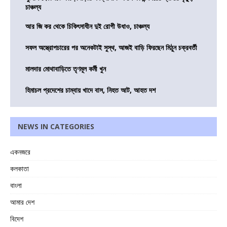
চাঞ্চল্য
আর জি কর থেকে চিকিৎসাধীন দুই রোগী উধাও, চাঞ্চল্য
সফল অস্ত্রোপচারের পর অনেকটাই সুস্থ, আজই বাড়ি ফিরছেন মিঠুন চক্রবর্তী
মালদার মোথাবাড়িতে তৃণমূল কর্মী খুন
হিমাচল প্রদেশের চাম্বায় খাদে বাস, নিহত আট, আহত দশ
NEWS IN CATEGORIES
একনজরে
কলকাতা
বাংলা
আমার দেশ
বিদেশ