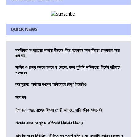
QUICK NEWS
স্বাধীনতা সংগ্রামের অজানা বীরদের নিয়ে গবেষণার ডাক দিলেন রাজ্যপাল আর
এন রবি
জাতীয় ও রাজ্য সড়কে চলবে না টোটো, কড়া পুলিশি অভিযানের নির্দেশ পরিবহণ
দফতরের
কংগ্রেসের কার্যালয় দখলের অভিযোগে বিদ্ধ বিজেপিও
দশে দশ
শিল্পায়নে নজর, রাজ্যে বিড়লা গোষ্ঠী আসছে, দাবি শমীক ভট্টাচার্যর
মালদায় বালক কে খুনের অভিযোগ বিমাতার বিরুদ্ধে
আর জি করের নির্যাতিতা চিকিৎসকের স্মরণে রবিবার সব সরকারি স্বাস্থ্য কেন্দ্রে দু