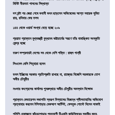
মিনিট নীরবতা পালনের সিদ্ধান্ত
দশ ঘন্টা পর জেরা শেষে ভবানী ভবন ছাড়লেন অভিষেকের আপ্ত সহায়ক সুমিত
রায়, রবিবার ফের তলব
১৪৪ থেকে ওয়ার্ড সংখ্যা বেড়ে হচ্ছে ২০৯
প্রয়াত প্রাক্তন মুখ্যমন্ত্রী বুদ্ধদেব ভট্টাচার্যের স্মরণে তাঁর নামাঙ্কিত সংস্কৃতি
কেন্দ্র হচ্ছে
তরুণ সম্প্রদায়ই দেশের সব থেকে বেশি শক্তি : রাহুল গান্ধী
লিওনেল মেসি পিতৃহারা হলেন
ডবল ইঞ্জিনের সরকার প্রতিশ্রুতি রাখছে না, রাজ্যের বিজেপি সরকারকে তোপ
অধীর চৌধুরীর
নওদার কংগ্রেসের কার্যালয় পুনরুদ্ধারে অধীর চৌধুরীর অবস্থান বিক্ষোভ
প্রাক্তন ফেডারেশন সভাপতি স্বরূপ বিশ্বাসের বিরুদ্ধে শ্লীলতাহানির অভিযোগ
প্রত্যাহার করলেন টলিপাড়ার মেকআপ আর্টিস্ট, ফেসবুক পোস্টে দিলেন সাফাই
পুলিশি হেফাজতে কাঁচড়াপাড়ার পদত্যাগী টিএমসি কাউন্সিলরের স্বামীর মৃত্যু,