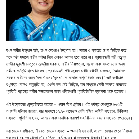
যখন নারীর উত্থান ঘটে, তখন দেশেরও উত্থান হয়। সমতা ও ন্যায়ের উপর ভিত্তি করে
গড়ে ওঠা সমাজে নারীর মর্যাদা নিয়ে কোনও আপস হতে পারে না। প্রধানমন্ত্রী শ্রী নরেন্দ্র
মোদীর দূরদর্শী নেতৃত্বে কেন্দ্রীয় সরকার, নারীর নিরাপত্তা, সুরক্ষা এবং ক্ষমতায়নের জন্য
সর্বাত্মক কর্মসূচি হাতে নিয়েছে। প্রধানমন্ত্রী শ্রী নরেন্দ্র মোদী যথার্থই বলেছেন, “আমাদের
সরকার নারীদের জন্য ‘সম্মান’ এবং ‘সুবিধা’-কে সর্বোচ্চ অগ্রাধিকার দেয়।” এই কথাগুলি
শুধুমাত্র কোনও অনুভূতি নয়, এগুলি হ’ল সেই ভিত্তি, যার মাধ্যমে মোদী সরকার ভারতের
প্রতিটি প্রান্তে নারীর ক্ষমতায়নের জন্য শক্তিশালী প্রাতিষ্ঠানিক ব্যবস্থা গড়ে তুলেছে।
এই উদ্যোগের কেন্দ্রবিন্দুতে রয়েছে – ওয়ান স্টপ সেন্টার। এই পর্যন্ত দেশজুড়ে ৮৬২টি
ওএসসি সক্রিয় রয়েছে, যার মাধ্যমে ১২.২০ লক্ষেরও বেশি মহিলা আইনি সহায়তা, চিকিৎসা
সহায়তা, পুলিশি সাহায্য, আশ্রয় এবং মানসিক পরামর্শ সহ বিভিন্ন ধরনের সহায়তা পেয়েছেন।
ভয় থেকে স্বাধীনতা, নীরবতা থেকে সহায়তা – ওএসসি হল সেই জায়গা, যেখান থেকে নিরাময়
শুরু হয়। কোনও মহিলা তাঁর বাড়িতে, কর্মক্ষেত্রে বা জনসমক্ষে হিংসার শিকার হলে,